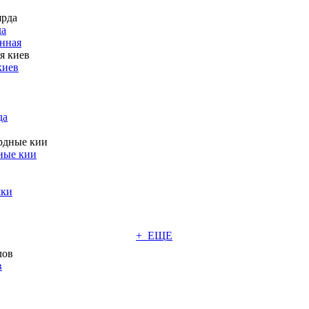
да
нная
киев
да
ные кии
чки
+ ЕЩЕ
в