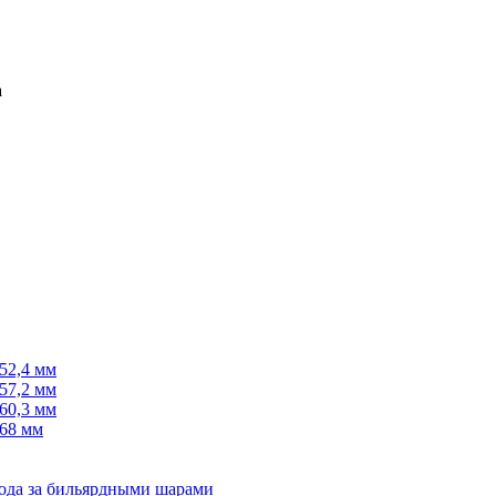
52,4 мм
57,2 мм
60,3 мм
68 мм
хода за бильярдными шарами