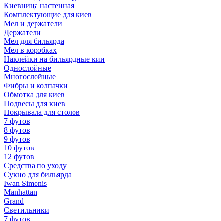
Киевница настенная
Комплектующие для киев
Мел и держатели
Держатели
Мел для бильярда
Мел в коробках
Наклейки на бильярдные кии
Однослойные
Многослойные
Фибры и колпачки
Обмотка для киев
Подвесы для киев
Покрывала для столов
7 футов
8 футов
9 футов
10 футов
12 футов
Средства по уходу
Сукно для бильярда
Iwan Simonis
Manhattan
Grand
Светильники
7 футов