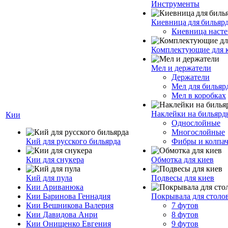
Инструменты
Киевница для бильяр
Киевница насте
Комплектующие для 
Мел и держатели
Держатели
Мел для бильяр
Мел в коробках
Наклейки на бильярд
Кии
Однослойные
Многослойные
Кий для русского бильярда
Фибры и колпа
Кии для снукера
Обмотка для киев
Кий для пула
Подвесы для киев
Кии Ариванюка
Кии Баринова Геннадия
Покрывала для столо
Кии Вешникова Валерия
7 футов
Кии Давидова Анри
8 футов
Кии Онищенко Евгения
9 футов