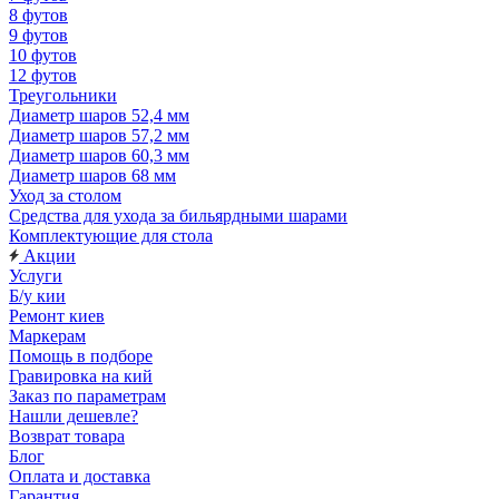
8 футов
9 футов
10 футов
12 футов
Треугольники
Диаметр шаров 52,4 мм
Диаметр шаров 57,2 мм
Диаметр шаров 60,3 мм
Диаметр шаров 68 мм
Уход за столом
Средства для ухода за бильярдными шарами
Комплектующие для стола
Акции
Услуги
Б/у кии
Ремонт киев
Маркерам
Помощь в подборе
Гравировка на кий
Заказ по параметрам
Нашли дешевле?
Возврат товара
Блог
Оплата и доставка
Гарантия