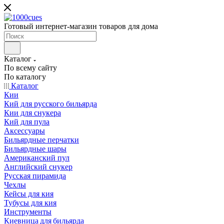
Готовый интернет-магазин товаров для дома
Каталог
По всему сайту
По каталогу
Каталог
Кии
Кий для русского бильярда
Кии для снукера
Кий для пула
Аксессуары
Бильярдные перчатки
Бильярдные шары
Американский пул
Английский снукер
Русская пирамида
Чехлы
Кейсы для кия
Тубусы для кия
Инструменты
Киевница для бильярда