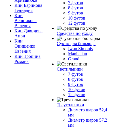
Ариванюка
7 футов
Кии Баринова
8 футов
Геннадия
9 футов
Кии
10 футов
Вешникова
12 футов
Валерия
Кии Давидова
Средства по уходу
Анри
Кии
Сукно для бильярда
Онищенко
Iwan Simonis
Евгения
Manhattan
Кии Тропина
Grand
Романа
Светильники
7 футов
8 футов
9 футов
10 футов
12 футов
Треугольники
Диаметр шаров 52,4
мм
Диаметр шаров 57,2
мм