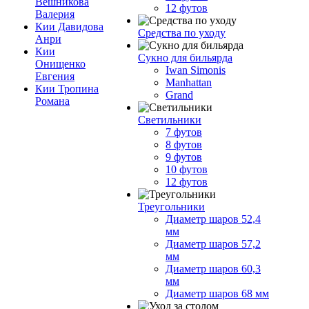
Вешникова
12 футов
Валерия
Кии Давидова
Средства по уходу
Анри
Кии
Сукно для бильярда
Онищенко
Iwan Simonis
Евгения
Manhattan
Кии Тропина
Grand
Романа
Светильники
7 футов
8 футов
9 футов
10 футов
12 футов
Треугольники
Диаметр шаров 52,4
мм
Диаметр шаров 57,2
мм
Диаметр шаров 60,3
мм
Диаметр шаров 68 мм