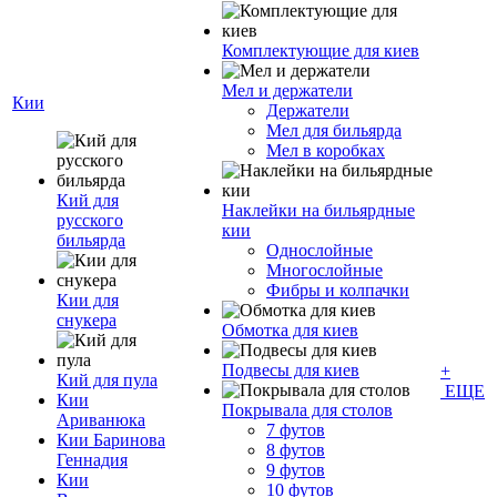
Комплектующие для киев
Мел и держатели
Кии
Держатели
Мел для бильярда
Мел в коробках
Кий для
Наклейки на бильярдные
русского
кии
бильярда
Однослойные
Многослойные
Фибры и колпачки
Кии для
снукера
Обмотка для киев
Подвесы для киев
+
Кий для пула
ЕЩЕ
Кии
Покрывала для столов
Ариванюка
7 футов
Кии Баринова
8 футов
Геннадия
9 футов
Кии
10 футов