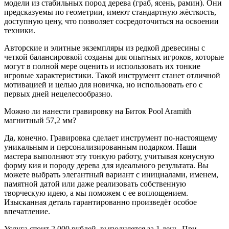
модели из стабильных пород дерева (граб, ясень, рамин). Они
предсказуемы по геометрии, имеют стандартную жёсткость,
доступную цену, что позволяет сосредоточиться на освоении
техники.
Авторские и элитные экземпляры из редкой древесины с
четкой балансировкой созданы для опытных игроков, которые
могут в полной мере оценить и использовать их тонкие
игровые характеристики. Такой инструмент станет отличной
мотивацией и целью для новичка, но использовать его с
первых дней нецелесообразно.
Можно ли нанести гравировку на Биток Pool Aramith
магнитный 57,2 мм?
Да, конечно. Гравировка сделает инструмент по-настоящему
уникальным и персонализированным подарком. Наши
мастера выполняют эту тонкую работу, учитывая конусную
форму кия и породу дерева для идеального результата. Вы
можете выбрать элегантный вариант с инициалами, именем,
памятной датой или даже реализовать собственную
творческую идею, а мы поможем с ее воплощением.
Изысканная деталь гарантированно произведёт особое
впечатление.
Услуга стоит 2 000 рублей, выполняется за 1 день. При