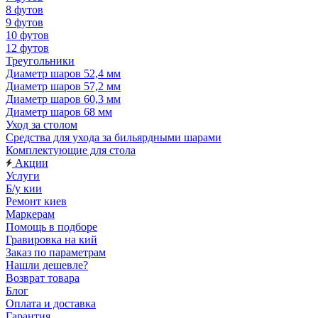
8 футов
9 футов
10 футов
12 футов
Треугольники
Диаметр шаров 52,4 мм
Диаметр шаров 57,2 мм
Диаметр шаров 60,3 мм
Диаметр шаров 68 мм
Уход за столом
Средства для ухода за бильярдными шарами
Комплектующие для стола
Акции
Услуги
Б/у кии
Ремонт киев
Маркерам
Помощь в подборе
Гравировка на кий
Заказ по параметрам
Нашли дешевле?
Возврат товара
Блог
Оплата и доставка
Гарантия