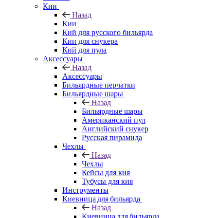
Кии
Назад
Кии
Кий для русского бильярда
Кии для снукера
Кий для пула
Аксессуары
Назад
Аксессуары
Бильярдные перчатки
Бильярдные шары
Назад
Бильярдные шары
Американский пул
Английский снукер
Русская пирамида
Чехлы
Назад
Чехлы
Кейсы для кия
Тубусы для кия
Инструменты
Киевница для бильярда
Назад
Киевница для бильярда