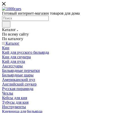
Готовый интернет-магазин товаров для дома
Каталог
По всему сайту
По каталогу
Каталог
Кии
Кий для русского бильярда
Кии для снукера
Кий для пула
Аксессуары
Бильярдные перчатки
Бильярдные шары
Американский пул
Английский снукер
Русская пирамида
Чехлы
Кейсы для кия
Тубусы для кия
Инструменты
Киевница для бильярда