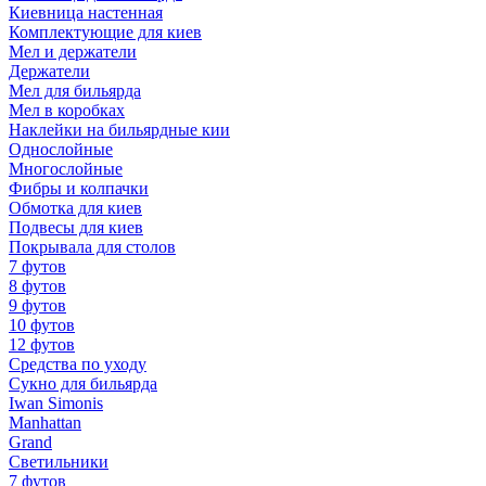
Киевница настенная
Комплектующие для киев
Мел и держатели
Держатели
Мел для бильярда
Мел в коробках
Наклейки на бильярдные кии
Однослойные
Многослойные
Фибры и колпачки
Обмотка для киев
Подвесы для киев
Покрывала для столов
7 футов
8 футов
9 футов
10 футов
12 футов
Средства по уходу
Сукно для бильярда
Iwan Simonis
Manhattan
Grand
Светильники
7 футов