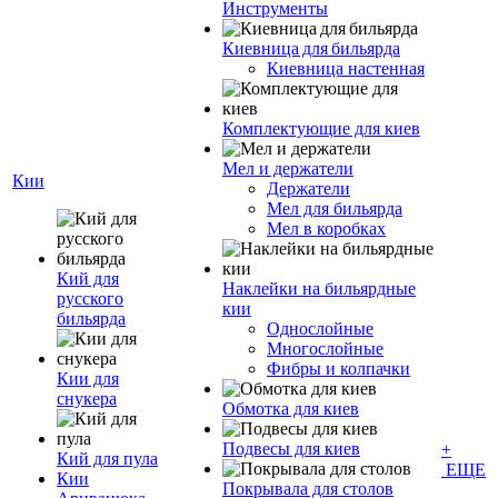
Инструменты
Киевница для бильярда
Киевница настенная
Комплектующие для киев
Мел и держатели
Кии
Держатели
Мел для бильярда
Мел в коробках
Кий для
Наклейки на бильярдные
русского
кии
бильярда
Однослойные
Многослойные
Фибры и колпачки
Кии для
снукера
Обмотка для киев
Подвесы для киев
+
Кий для пула
ЕЩЕ
Кии
Покрывала для столов