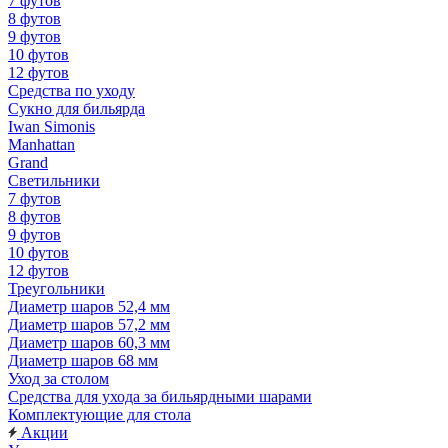
7 футов
8 футов
9 футов
10 футов
12 футов
Средства по уходу
Сукно для бильярда
Iwan Simonis
Manhattan
Grand
Светильники
7 футов
8 футов
9 футов
10 футов
12 футов
Треугольники
Диаметр шаров 52,4 мм
Диаметр шаров 57,2 мм
Диаметр шаров 60,3 мм
Диаметр шаров 68 мм
Уход за столом
Средства для ухода за бильярдными шарами
Комплектующие для стола
Акции