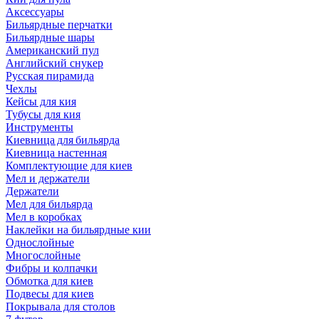
Аксессуары
Бильярдные перчатки
Бильярдные шары
Американский пул
Английский снукер
Русская пирамида
Чехлы
Кейсы для кия
Тубусы для кия
Инструменты
Киевница для бильярда
Киевница настенная
Комплектующие для киев
Мел и держатели
Держатели
Мел для бильярда
Мел в коробках
Наклейки на бильярдные кии
Однослойные
Многослойные
Фибры и колпачки
Обмотка для киев
Подвесы для киев
Покрывала для столов