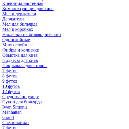
Киевница настенная
Комплектующие для киев
Мел и держатели
Держатели
Мел для бильярда
Мел в коробках
Наклейки на бильярдные кии
Однослойные
Многослойные
Фибры и колпачки
Обмотка для киев
Подвесы для киев
Покрывала для столов
7 футов
8 футов
9 футов
10 футов
12 футов
Средства по уходу
Сукно для бильярда
Iwan Simonis
Manhattan
Grand
Светильники
7 футов