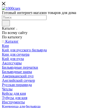
Готовый интернет-магазин товаров для дома
Каталог
По всему сайту
По каталогу
Каталог
Кии
Кий для русского бильярда
Кии для снукера
Кий для пула
Аксессуары
Бильярдные перчатки
Бильярдные шары
Американский пул
Английский снукер
Русская пирамида
Чехлы
Кейсы для кия
Тубусы для кия
Инструменты
Киевница для бильярда