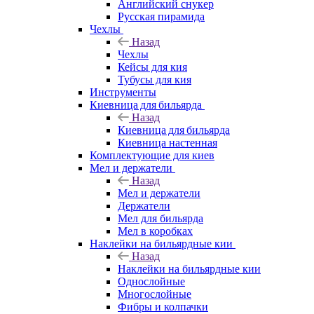
Английский снукер
Русская пирамида
Чехлы
Назад
Чехлы
Кейсы для кия
Тубусы для кия
Инструменты
Киевница для бильярда
Назад
Киевница для бильярда
Киевница настенная
Комплектующие для киев
Мел и держатели
Назад
Мел и держатели
Держатели
Мел для бильярда
Мел в коробках
Наклейки на бильярдные кии
Назад
Наклейки на бильярдные кии
Однослойные
Многослойные
Фибры и колпачки