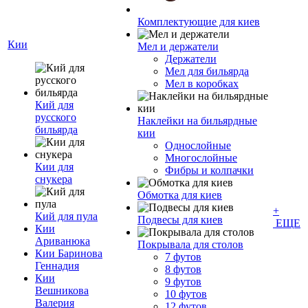
Комплектующие для киев
Кии
Мел и держатели
Держатели
Мел для бильярда
Мел в коробках
Кий для
русского
Наклейки на бильярдные
бильярда
кии
Однослойные
Многослойные
Кии для
Фибры и колпачки
снукера
Обмотка для киев
+
Кий для пула
Подвесы для киев
ЕЩЕ
Кии
Ариванюка
Покрывала для столов
Кии Баринова
7 футов
Геннадия
8 футов
Кии
9 футов
Вешникова
10 футов
Валерия
12 футов