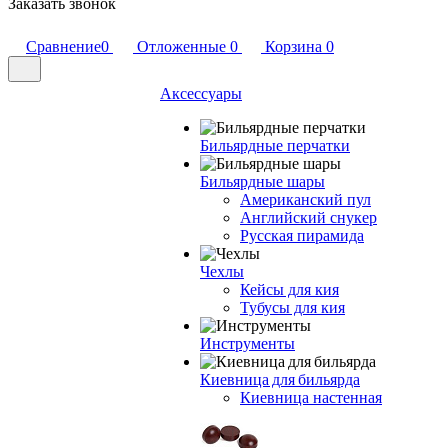
Заказать звонок
Сравнение
0
Отложенные
0
Корзина
0
Аксессуары
Бильярдные перчатки
Бильярдные шары
Американский пул
Английский снукер
Русская пирамида
Чехлы
Кейсы для кия
Тубусы для кия
Инструменты
Киевница для бильярда
Киевница настенная