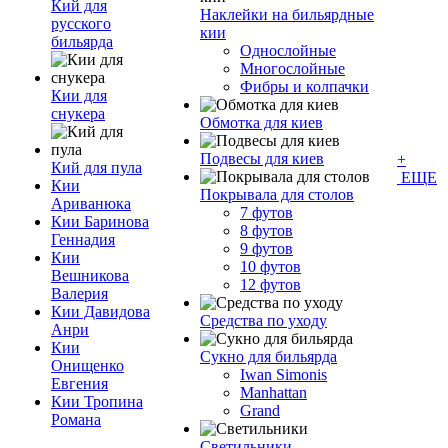
Кий для
Наклейки на бильярдные
русского
кии
бильярда
Однослойные
Многослойные
Фибры и колпачки
Кии для
снукера
Обмотка для киев
Подвесы для киев
+
Кий для пула
ЕЩЕ
Кии
Покрывала для столов
Ариванюка
7 футов
Кии Баринова
8 футов
Геннадия
9 футов
Кии
10 футов
Вешникова
12 футов
Валерия
Кии Давидова
Средства по уходу
Анри
Кии
Сукно для бильярда
Онищенко
Iwan Simonis
Евгения
Manhattan
Кии Тропина
Grand
Романа
Светильники