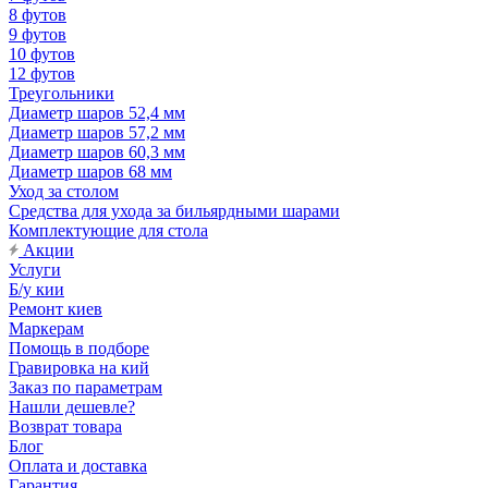
8 футов
9 футов
10 футов
12 футов
Треугольники
Диаметр шаров 52,4 мм
Диаметр шаров 57,2 мм
Диаметр шаров 60,3 мм
Диаметр шаров 68 мм
Уход за столом
Средства для ухода за бильярдными шарами
Комплектующие для стола
Акции
Услуги
Б/у кии
Ремонт киев
Маркерам
Помощь в подборе
Гравировка на кий
Заказ по параметрам
Нашли дешевле?
Возврат товара
Блог
Оплата и доставка
Гарантия