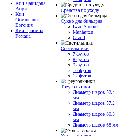
Кии Давидова
Анри
Средства по уходу
Кии
Онищенко
Сукно для бильярда
Евгения
Iwan Simonis
Кии Тропина
Manhattan
Романа
Grand
Светильники
7 футов
8 футов
9 футов
10 футов
12 футов
Треугольники
Диаметр шаров 52,4
мм
Диаметр шаров 57,2
мм
Диаметр шаров 60,3
мм
Диаметр шаров 68 мм
Уход за столом