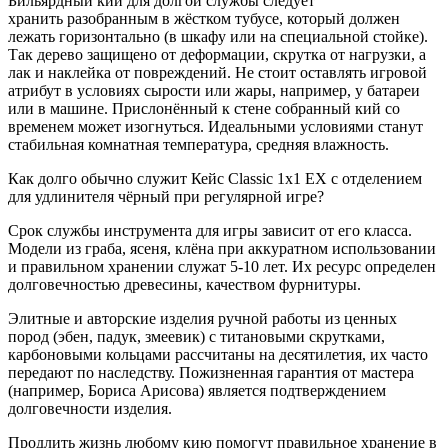
Бильярдный кий для долгой службы следует
хранить разобранным в жёстком тубусе, который должен
лежать горизонтально (в шкафу или на специальной стойке).
Так дерево защищено от деформации, скрутка от нагрузки, а
лак и наклейка от повреждений. Не стоит оставлять игровой
атрибут в условиях сырости или жары, например, у батареи
или в машине. Прислонённый к стене собранный кий со
временем может изогнуться. Идеальными условиями станут
стабильная комнатная температура, средняя влажность.
Как долго обычно служит Кейс Classic 1x1 EX с отделением
для удлинителя чёрный при регулярной игре?
Срок службы инструмента для игры зависит от его класса.
Модели из граба, ясеня, клёна при аккуратном использовании
и правильном хранении служат 5-10 лет. Их ресурс определен
долговечностью древесины, качеством фурнитуры.
Элитные и авторские изделия ручной работы из ценных
пород (эбен, падук, змеевик) с титановыми скрутками,
карбоновыми кольцами рассчитаны на десятилетия, их часто
передают по наследству. Пожизненная гарантия от мастера
(например, Бориса Арисова) является подтверждением
долговечности изделия.
Продлить жизнь любому кию помогут правильное хранение в