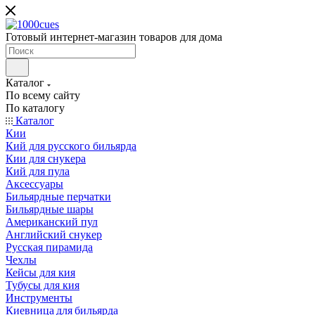
Готовый интернет-магазин товаров для дома
Каталог
По всему сайту
По каталогу
Каталог
Кии
Кий для русского бильярда
Кии для снукера
Кий для пула
Аксессуары
Бильярдные перчатки
Бильярдные шары
Американский пул
Английский снукер
Русская пирамида
Чехлы
Кейсы для кия
Тубусы для кия
Инструменты
Киевница для бильярда