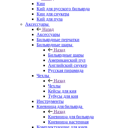
Кии
Кий для русского бильярда
Кии для снукера
Кий для пула
Аксессуары
Назад
Аксессуары
Бильярдные перчатки
Бильярдные шары
Назад
Бильярдные шары
Американский пул
Английский снукер
Русская пирамида
Чехлы
Назад
Чехлы
Кейсы для кия
Тубусы для кия
Инструменты
Киевница для бильярда
Назад
Киевница для бильярда
Киевница настенная
Комплектующие для киев