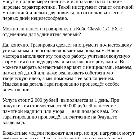
могут в полной мере оценить и использовать их тонкие
игровые характеристики. Такой инструмент станет отличной
мотивацией и целью для новичка, но использовать его с
первых дней нецелесообразно.
Можно ли нанести гравировку на Кейс Classic 1x1 EX с
отделением для удлинителя чёрный?
Да, конечно. Гравировка сделает инструмент по-настоящему
уникальным и персонализированным подарком. Наши
мастера выполняют эту тонкую работу, учитывая конусную
форму кия и породу дерева для идеального результата. Вы
можете выбрать элегантный вариант с инициалами, именем,
памятной датой или даже реализовать собственную
творческую идею, а мы поможем с ее воплощением.
Изысканная деталь гарантированно произведёт особое
впечатление.
Услуга стоит 2 000 рублей, выполняется за 1 день. При
покупке кия стоимостью от 50 000 рублей нанесение
памятной надписи или узора — наш подарок вам. Это
гарантированно произведёт впечатление на будущего
владельца.
Бюджетные модели подходят для игр, но при нагрузках могут
деформироваться. Для долгой службы и надежной игры