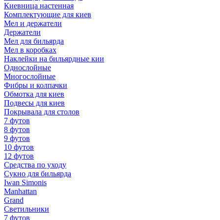
Киевница настенная
Комплектующие для киев
Мел и держатели
Держатели
Мел для бильярда
Мел в коробках
Наклейки на бильярдные кии
Однослойные
Многослойные
Фибры и колпачки
Обмотка для киев
Подвесы для киев
Покрывала для столов
7 футов
8 футов
9 футов
10 футов
12 футов
Средства по уходу
Сукно для бильярда
Iwan Simonis
Manhattan
Grand
Светильники
7 футов