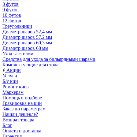
8 футов
9 футов
10 футов
12 футов
Треугольники
Диаметр шаров 52,4 мм
Диаметр шаров 57,2 мм
Диаметр шаров 60,3 мм
Диаметр шаров 68 мм
Уход за столом
Средства для ухода за бильярдными шарами
Комплектующие для стола
Акции
Услуги
Б/у кии
Ремонт киев
Маркерам
Помощь в подборе
Гравировка на кий
Заказ по параметрам
Нашли дешевле?
Возврат товара
Блог
Оплата и доставка
Гарантия