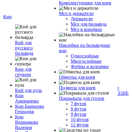
Комплектующие для киев
Мел и держатели
Кии
Держатели
Мел для бильярда
Мел в коробках
Кий для
Наклейки на бильярдные
русского
кии
бильярда
Однослойные
Многослойные
Фибры и колпачки
Кии для
снукера
Обмотка для киев
Подвесы для киев
+
Кий для пула
ЕЩЕ
Кии
Покрывала для столов
Ариванюка
7 футов
Кии Баринова
8 футов
Геннадия
9 футов
Кии
10 футов
Вешникова
12 футов
Валерия