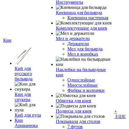
Инструменты
Киевница для бильярда
Киевница настенная
Комплектующие для киев
Мел и держатели
Кии
Держатели
Мел для бильярда
Мел в коробках
Кий для
Наклейки на бильярдные
русского
кии
бильярда
Однослойные
Многослойные
Фибры и колпачки
Кии для
снукера
Обмотка для киев
Подвесы для киев
+
Кий для пула
ЕЩЕ
Кии
Покрывала для столов
Ариванюка
7 футов