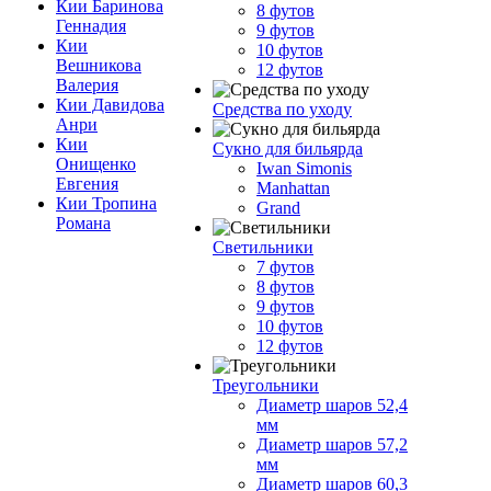
Кии Баринова
8 футов
Геннадия
9 футов
Кии
10 футов
Вешникова
12 футов
Валерия
Кии Давидова
Средства по уходу
Анри
Кии
Сукно для бильярда
Онищенко
Iwan Simonis
Евгения
Manhattan
Кии Тропина
Grand
Романа
Светильники
7 футов
8 футов
9 футов
10 футов
12 футов
Треугольники
Диаметр шаров 52,4
мм
Диаметр шаров 57,2
мм
Диаметр шаров 60,3