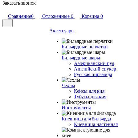
Заказать звонок
Сравнение
0
Отложенные
0
Корзина
0
Аксессуары
Бильярдные перчатки
Бильярдные шары
Американский пул
Английский снукер
Русская пирамида
Чехлы
Кейсы для кия
Тубусы для кия
Инструменты
Киевница для бильярда
Киевница настенная