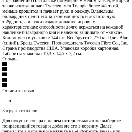
По сравнению со столь же популярным мелом Master, который
также изготавливает Tweeten, мел Triangle более жёсткий,
меньше крошится и пачкает руки и одежду. Владельцы
бильярдных ценят его за экономичность и достаточную
твёрдость, а игроки отдают должное игровым
характеристикам: способности долго держаться на кожаной
наклейке бильярдного кия и надёжно защищать от «кикса».
Кол-во мела в упаковке 144 шт. Вес брутто 2,770 кг. Цвет Blue
(синий). Бренд Tweeten. Производитель Tweeten Fibre Co., Inc.
Страна производства США. Упаковка коробка картонная.
Габариты упаковки 19,3 х 14,5 х 7,2 см.
Отзывы
Оставить отзыв
Загрузка отзывов...
Для покупки товара в нашем интернет-магазине выберите
понравившийся товар и добавьте его в корзину. Далее
перейдите в Корзину и нажмите на «Оформить заказ» или