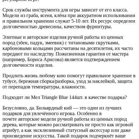
Срок службы инструмента для игры зависит от его класса.
Модели из граба, ясеня, клёна при аккуратном использовании
и правильном хранении служат 5-10 лет. Их ресурс определен
долговечностью древесины, качеством фурнитуры.
Элитные и авторские изделия ручной работы из ценных
пород (эбен, падук, змеевик) с титановыми скрутками,
карбоновыми кольцами рассчитаны на десятилетия, их часто
передают по наследству. Пожизненная гарантия от мастера
(например, Бориса Арисова) является подтверждением
долговечности изделия.
Продлить жизнь любому кию помогут правильное хранение в
тубусе, бережная сборка/разборка, уход за наклейкой, защита
от перепадов температуры, влажности.
Подходит ли Мел Triangle Blue 144шт. в качестве подарка?
Безусловно, да. Бильярдный кий — это один из лучших
подарков для увлечённого игрока. Особенно в
почете авторские модели ручной работы из ценных пород
дерева, которые можно рассматривать не просто как игровой
атрибут, а как эксклюзивный статусный аксессуар или даже
произведение искусства. Такой подарок подчеркнёт ваше