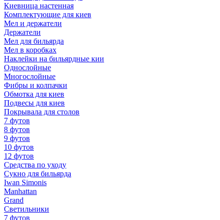
Киевница настенная
Комплектующие для киев
Мел и держатели
Держатели
Мел для бильярда
Мел в коробках
Наклейки на бильярдные кии
Однослойные
Многослойные
Фибры и колпачки
Обмотка для киев
Подвесы для киев
Покрывала для столов
7 футов
8 футов
9 футов
10 футов
12 футов
Средства по уходу
Сукно для бильярда
Iwan Simonis
Manhattan
Grand
Светильники
7 футов