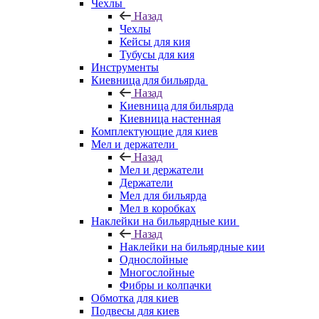
Чехлы
Назад
Чехлы
Кейсы для кия
Тубусы для кия
Инструменты
Киевница для бильярда
Назад
Киевница для бильярда
Киевница настенная
Комплектующие для киев
Мел и держатели
Назад
Мел и держатели
Держатели
Мел для бильярда
Мел в коробках
Наклейки на бильярдные кии
Назад
Наклейки на бильярдные кии
Однослойные
Многослойные
Фибры и колпачки
Обмотка для киев
Подвесы для киев