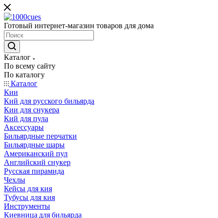
Готовый интернет-магазин товаров для дома
Каталог
По всему сайту
По каталогу
Каталог
Кии
Кий для русского бильярда
Кии для снукера
Кий для пула
Аксессуары
Бильярдные перчатки
Бильярдные шары
Американский пул
Английский снукер
Русская пирамида
Чехлы
Кейсы для кия
Тубусы для кия
Инструменты
Киевница для бильярда