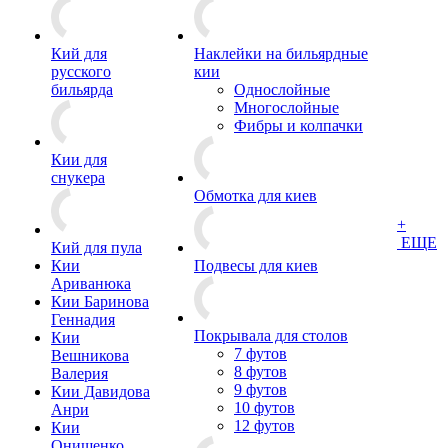
Кий для
Наклейки на бильярдные
русского
кии
бильярда
Однослойные
Многослойные
Фибры и колпачки
Кии для
снукера
Обмотка для киев
+
ЕЩЕ
Кий для пула
Кии
Подвесы для киев
Ариванюка
Кии Баринова
Геннадия
Покрывала для столов
Кии
7 футов
Вешникова
8 футов
Валерия
9 футов
Кии Давидова
10 футов
Анри
12 футов
Кии
Онищенко