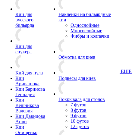
Кий для
Наклейки на бильярдные
русского
кии
бильярда
Однослойные
Многослойные
Фибры и колпачки
Кии для
снукера
Обмотка для киев
+
ЕЩЕ
Кий для пула
Кии
Подвесы для киев
Ариванюка
Кии Баринова
Геннадия
Покрывала для столов
Кии
7 футов
Вешникова
8 футов
Валерия
9 футов
Кии Давидова
10 футов
Анри
12 футов
Кии
Онищенко