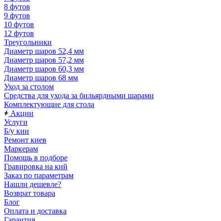
8 футов
9 футов
10 футов
12 футов
Треугольники
Диаметр шаров 52,4 мм
Диаметр шаров 57,2 мм
Диаметр шаров 60,3 мм
Диаметр шаров 68 мм
Уход за столом
Средства для ухода за бильярдными шарами
Комплектующие для стола
Акции
Услуги
Б/у кии
Ремонт киев
Маркерам
Помощь в подборе
Гравировка на кий
Заказ по параметрам
Нашли дешевле?
Возврат товара
Блог
Оплата и доставка
Гарантия