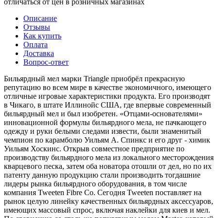
отличаться от цен в розничных магазинах
Описание
Отзывы
Как купить
Оплата
Доставка
Вопрос-ответ
Бильярдный мел марки Triangle приобрёл прекрасную
репутацию во всем мире в качестве экономичного, имеющего
отличные игровые характеристики продукта. Его производят
в Чикаго, в штате Иллинойс США, где впервые современный
бильярдный мел и был изобретен. «Отцами-основателями»
инновационной формулы бильярдного мела, не пачкающего
одежду и руки белыми следами извести, были знаменитый
чемпион по карамболю Уильям А. Спинкс и его друг - химик
Уильям Хоскинс. Открыв совместное предприятие по
производству бильярдного мела из локального месторождения
кварцевого песка, затем оба новатора отошли от дел, но по их
патенту данную продукцию стали производить тогдашние
лидеры рынка бильярдного оборудования, в том числе
компания Tweeten Fibre Co. Cегодня Tweeten поставляет на
рынок целую линейку качественных бильярдных аксессуаров,
имеющих массовый спрос, включая наклейки для киев и мел.