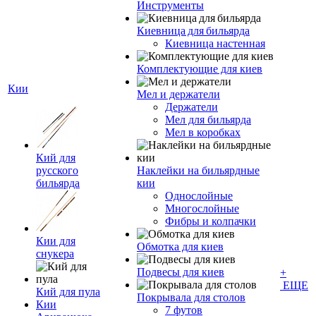
Инструменты
Киевница для бильярда
Киевница настенная
Комплектующие для киев
Кии
Мел и держатели
Держатели
Мел для бильярда
Мел в коробках
Кий для
русского
Наклейки на бильярдные
бильярда
кии
Однослойные
Многослойные
Фибры и колпачки
Кии для
Обмотка для киев
снукера
Подвесы для киев
+
ЕЩЕ
Кий для пула
Покрывала для столов
Кии
7 футов