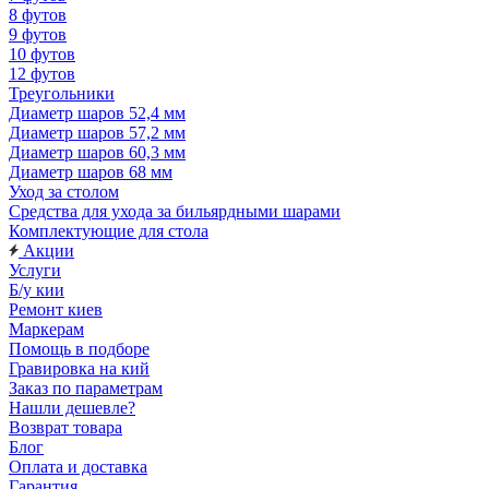
8 футов
9 футов
10 футов
12 футов
Треугольники
Диаметр шаров 52,4 мм
Диаметр шаров 57,2 мм
Диаметр шаров 60,3 мм
Диаметр шаров 68 мм
Уход за столом
Средства для ухода за бильярдными шарами
Комплектующие для стола
Акции
Услуги
Б/у кии
Ремонт киев
Маркерам
Помощь в подборе
Гравировка на кий
Заказ по параметрам
Нашли дешевле?
Возврат товара
Блог
Оплата и доставка
Гарантия