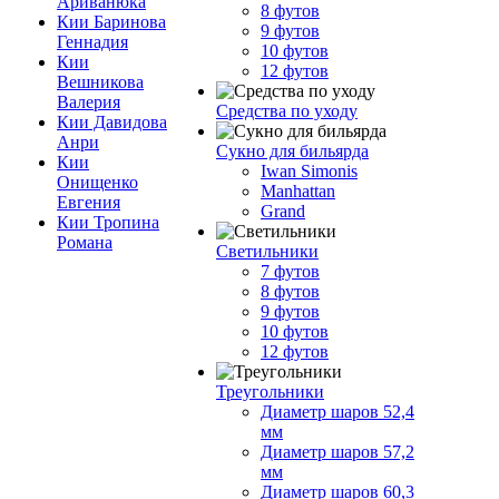
Ариванюка
8 футов
Кии Баринова
9 футов
Геннадия
10 футов
Кии
12 футов
Вешникова
Валерия
Средства по уходу
Кии Давидова
Анри
Сукно для бильярда
Кии
Iwan Simonis
Онищенко
Manhattan
Евгения
Grand
Кии Тропина
Романа
Светильники
7 футов
8 футов
9 футов
10 футов
12 футов
Треугольники
Диаметр шаров 52,4
мм
Диаметр шаров 57,2
мм
Диаметр шаров 60,3