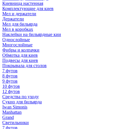
Киевница настенная
Комплектующие для киев
Мел и держатели
Держатели
Мел для бильярда
Мел в коробках
Наклейки на бильярдные кии
Однослойные
Многослойные
Фибры и колпачки
Обмотка для киев
Подвесы для киев
Покрывала для столов
7 футов
8 футов
9 футов
10 футов
12 футов
Средства по уходу
Сукно для бильярда
Iwan Simonis
Manhattan
Grand
Светильники
7 футов