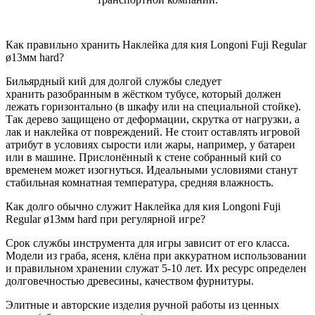
Как правильно хранить Наклейка для кия Longoni Fuji Regular
ø13мм hard?
Бильярдный кий для долгой службы следует
хранить разобранным в жёстком тубусе, который должен
лежать горизонтально (в шкафу или на специальной стойке).
Так дерево защищено от деформации, скрутка от нагрузки, а
лак и наклейка от повреждений. Не стоит оставлять игровой
атрибут в условиях сырости или жары, например, у батареи
или в машине. Прислонённый к стене собранный кий со
временем может изогнуться. Идеальными условиями станут
стабильная комнатная температура, средняя влажность.
Как долго обычно служит Наклейка для кия Longoni Fuji
Regular ø13мм hard при регулярной игре?
Срок службы инструмента для игры зависит от его класса.
Модели из граба, ясеня, клёна при аккуратном использовании
и правильном хранении служат 5-10 лет. Их ресурс определен
долговечностью древесины, качеством фурнитуры.
Элитные и авторские изделия ручной работы из ценных