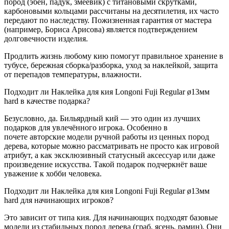
пород (эбен, падук, змеевик) с титановыми скрутками,
карбоновыми кольцами рассчитаны на десятилетия, их часто
передают по наследству. Пожизненная гарантия от мастера
(например, Бориса Арисова) является подтверждением
долговечности изделия.
Продлить жизнь любому кию помогут правильное хранение в
тубусе, бережная сборка/разборка, уход за наклейкой, защита
от перепадов температуры, влажности.
Подходит ли Наклейка для кия Longoni Fuji Regular ø13мм
hard в качестве подарка?
Безусловно, да. Бильярдный кий — это один из лучших
подарков для увлечённого игрока. Особенно в
почете авторские модели ручной работы из ценных пород
дерева, которые можно рассматривать не просто как игровой
атрибут, а как эксклюзивный статусный аксессуар или даже
произведение искусства. Такой подарок подчеркнёт ваше
уважение к хобби человека.
Подходит ли Наклейка для кия Longoni Fuji Regular ø13мм
hard для начинающих игроков?
Это зависит от типа кия. Для начинающих подходят базовые
модели из стабильных пород дерева (граб, ясень, рамин). Они