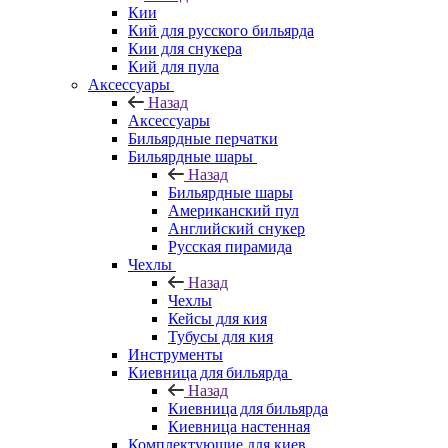
Кии
Кий для русского бильярда
Кии для снукера
Кий для пула
Аксессуары
Назад
Аксессуары
Бильярдные перчатки
Бильярдные шары
Назад
Бильярдные шары
Американский пул
Английский снукер
Русская пирамида
Чехлы
Назад
Чехлы
Кейсы для кия
Тубусы для кия
Инструменты
Киевница для бильярда
Назад
Киевница для бильярда
Киевница настенная
Комплектующие для киев