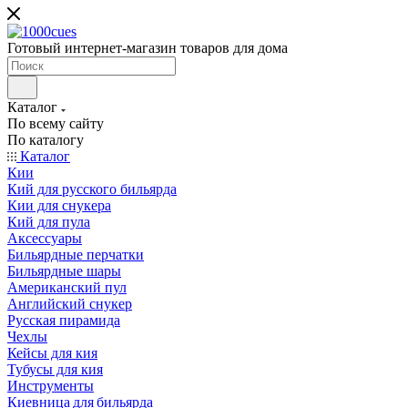
Готовый интернет-магазин товаров для дома
Каталог
По всему сайту
По каталогу
Каталог
Кии
Кий для русского бильярда
Кии для снукера
Кий для пула
Аксессуары
Бильярдные перчатки
Бильярдные шары
Американский пул
Английский снукер
Русская пирамида
Чехлы
Кейсы для кия
Тубусы для кия
Инструменты
Киевница для бильярда