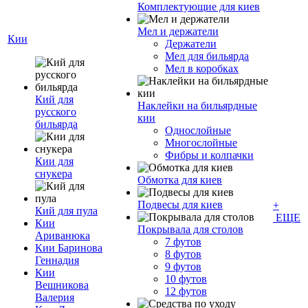
Комплектующие для киев
Мел и держатели
Кии
Держатели
Мел для бильярда
Мел в коробках
Кий для
Наклейки на бильярдные
русского
кии
бильярда
Однослойные
Многослойные
Фибры и колпачки
Кии для
снукера
Обмотка для киев
Подвесы для киев
+
Кий для пула
ЕЩЕ
Кии
Покрывала для столов
Ариванюка
7 футов
Кии Баринова
8 футов
Геннадия
9 футов
Кии
10 футов
Вешникова
12 футов
Валерия