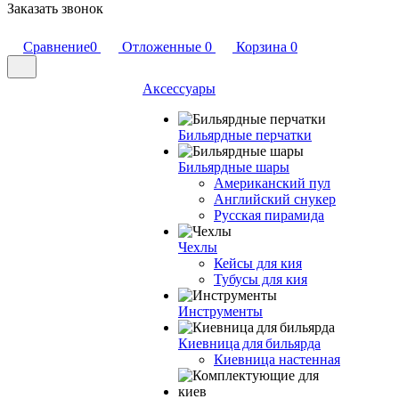
Заказать звонок
Сравнение
0
Отложенные
0
Корзина
0
Аксессуары
Бильярдные перчатки
Бильярдные шары
Американский пул
Английский снукер
Русская пирамида
Чехлы
Кейсы для кия
Тубусы для кия
Инструменты
Киевница для бильярда
Киевница настенная