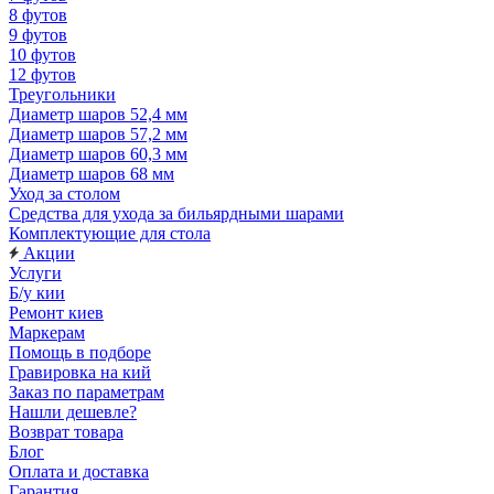
8 футов
9 футов
10 футов
12 футов
Треугольники
Диаметр шаров 52,4 мм
Диаметр шаров 57,2 мм
Диаметр шаров 60,3 мм
Диаметр шаров 68 мм
Уход за столом
Средства для ухода за бильярдными шарами
Комплектующие для стола
Акции
Услуги
Б/у кии
Ремонт киев
Маркерам
Помощь в подборе
Гравировка на кий
Заказ по параметрам
Нашли дешевле?
Возврат товара
Блог
Оплата и доставка
Гарантия