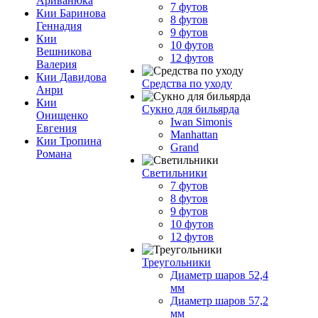
Ариванюка
7 футов
Кии Баринова
8 футов
Геннадия
9 футов
Кии
10 футов
Вешникова
12 футов
Валерия
Кии Давидова
Средства по уходу
Анри
Кии
Сукно для бильярда
Онищенко
Iwan Simonis
Евгения
Manhattan
Кии Тропина
Grand
Романа
Светильники
7 футов
8 футов
9 футов
10 футов
12 футов
Треугольники
Диаметр шаров 52,4
мм
Диаметр шаров 57,2
мм