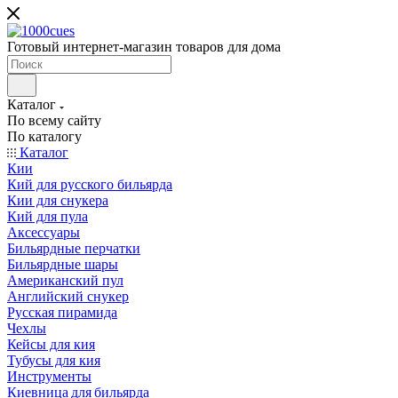
Готовый интернет-магазин товаров для дома
Каталог
По всему сайту
По каталогу
Каталог
Кии
Кий для русского бильярда
Кии для снукера
Кий для пула
Аксессуары
Бильярдные перчатки
Бильярдные шары
Американский пул
Английский снукер
Русская пирамида
Чехлы
Кейсы для кия
Тубусы для кия
Инструменты
Киевница для бильярда