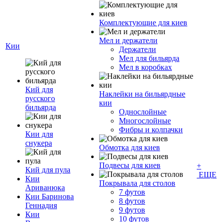
Комплектующие для киев
Мел и держатели
Кии
Держатели
Мел для бильярда
Мел в коробках
Кий для
Наклейки на бильярдные
русского
кии
бильярда
Однослойные
Многослойные
Фибры и колпачки
Кии для
снукера
Обмотка для киев
Подвесы для киев
+
Кий для пула
ЕЩЕ
Кии
Покрывала для столов
Ариванюка
7 футов
Кии Баринова
8 футов
Геннадия
9 футов
Кии
10 футов