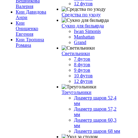
Вешникова
12 футов
Валерия
Кии Давидова
Средства по уходу
Анри
Кии
Сукно для бильярда
Онищенко
Iwan Simonis
Евгения
Manhattan
Кии Тропина
Grand
Романа
Светильники
7 футов
8 футов
9 футов
10 футов
12 футов
Треугольники
Диаметр шаров 52,4
мм
Диаметр шаров 57,2
мм
Диаметр шаров 60,3
мм
Диаметр шаров 68 мм