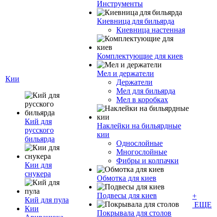
Инструменты
Киевница для бильярда
Киевница настенная
Комплектующие для киев
Мел и держатели
Кии
Держатели
Мел для бильярда
Мел в коробках
Кий для
Наклейки на бильярдные
русского
кии
бильярда
Однослойные
Многослойные
Фибры и колпачки
Кии для
снукера
Обмотка для киев
Подвесы для киев
+
Кий для пула
ЕЩЕ
Кии
Покрывала для столов