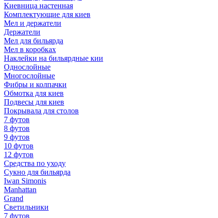
Киевница настенная
Комплектующие для киев
Мел и держатели
Держатели
Мел для бильярда
Мел в коробках
Наклейки на бильярдные кии
Однослойные
Многослойные
Фибры и колпачки
Обмотка для киев
Подвесы для киев
Покрывала для столов
7 футов
8 футов
9 футов
10 футов
12 футов
Средства по уходу
Сукно для бильярда
Iwan Simonis
Manhattan
Grand
Светильники
7 футов