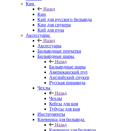
Кии
Назад
Кии
Кий для русского бильярда
Кии для снукера
Кий для пула
Аксессуары
Назад
Аксессуары
Бильярдные перчатки
Бильярдные шары
Назад
Бильярдные шары
Американский пул
Английский снукер
Русская пирамида
Чехлы
Назад
Чехлы
Кейсы для кия
Тубусы для кия
Инструменты
Киевница для бильярда
Назад
Киевница для бильярда