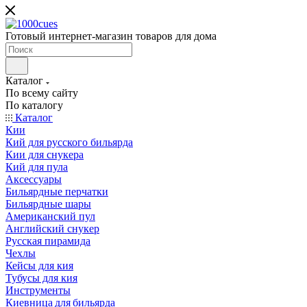
Готовый интернет-магазин товаров для дома
Каталог
По всему сайту
По каталогу
Каталог
Кии
Кий для русского бильярда
Кии для снукера
Кий для пула
Аксессуары
Бильярдные перчатки
Бильярдные шары
Американский пул
Английский снукер
Русская пирамида
Чехлы
Кейсы для кия
Тубусы для кия
Инструменты
Киевница для бильярда