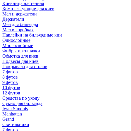
Киевница настенная
Комплектующие для киев
Мел и держатели
Держатели
Мел для бильярда
Мел в коробках
Наклейки на бильярдные кии
Однослойные
Многослойные
Фибры и колпачки
Обмотка для киев
Подвесы для киев
Покрывала для столов
7 футов
8 футов
9 футов
10 футов
12 футов
Средства по уходу
Сукно для бильярда
Iwan Simonis
Manhattan
Grand
Светильники
7 футов