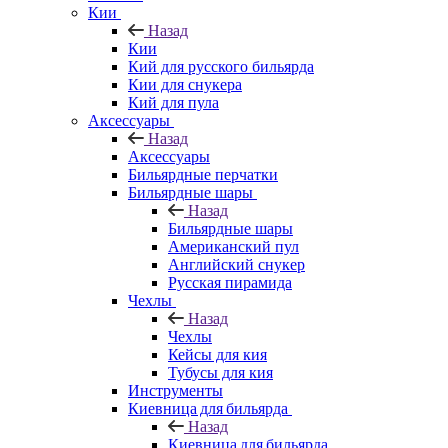
Кии
Назад
Кии
Кий для русского бильярда
Кии для снукера
Кий для пула
Аксессуары
Назад
Аксессуары
Бильярдные перчатки
Бильярдные шары
Назад
Бильярдные шары
Американский пул
Английский снукер
Русская пирамида
Чехлы
Назад
Чехлы
Кейсы для кия
Тубусы для кия
Инструменты
Киевница для бильярда
Назад
Киевница для бильярда