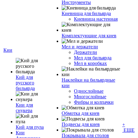
Инструменты
Киевница для бильярда
Киевница настенная
Комплектующие для киев
Мел и держатели
Кии
Держатели
Мел для бильярда
Мел в коробках
Кий для
Наклейки на бильярдные
русского
кии
бильярда
Однослойные
Многослойные
Фибры и колпачки
Кии для
снукера
Обмотка для киев
Подвесы для киев
+
Кий для пула
ЕЩЕ
Кии
Покрывала для столов