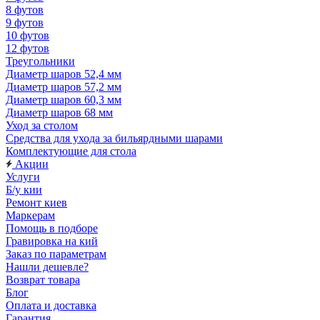
8 футов
9 футов
10 футов
12 футов
Треугольники
Диаметр шаров 52,4 мм
Диаметр шаров 57,2 мм
Диаметр шаров 60,3 мм
Диаметр шаров 68 мм
Уход за столом
Средства для ухода за бильярдными шарами
Комплектующие для стола
Акции
Услуги
Б/у кии
Ремонт киев
Маркерам
Помощь в подборе
Гравировка на кий
Заказ по параметрам
Нашли дешевле?
Возврат товара
Блог
Оплата и доставка
Гарантия