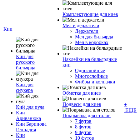
Комплектующие для киев
Мел и держатели
Кии
Держатели
Мел для бильярда
Мел в коробках
Кий для
Наклейки на бильярдные
русского
кии
бильярда
Однослойные
Многослойные
Фибры и колпачки
Кии для
снукера
Обмотка для киев
Подвесы для киев
+
Кий для пула
ЕЩЕ
Кии
Покрывала для столов
Ариванюка
7 футов
Кии Баринова
8 футов
Геннадия
9 футов
Кии
10 футов