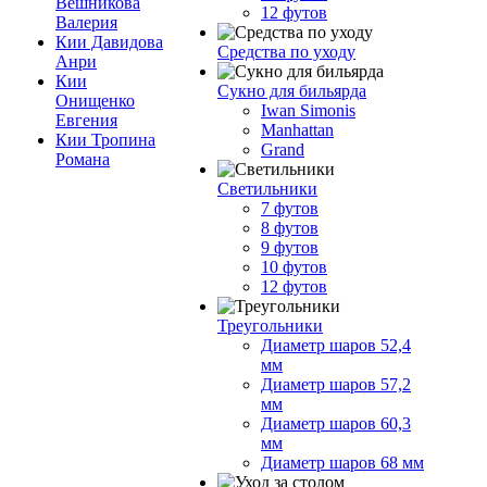
Вешникова
12 футов
Валерия
Кии Давидова
Средства по уходу
Анри
Кии
Сукно для бильярда
Онищенко
Iwan Simonis
Евгения
Manhattan
Кии Тропина
Grand
Романа
Светильники
7 футов
8 футов
9 футов
10 футов
12 футов
Треугольники
Диаметр шаров 52,4
мм
Диаметр шаров 57,2
мм
Диаметр шаров 60,3
мм
Диаметр шаров 68 мм