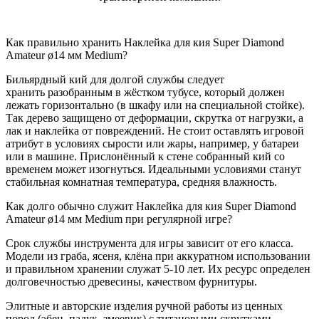
Как правильно хранить Наклейка для кия Super Diamond
Amateur ø14 мм Medium?
Бильярдный кий для долгой службы следует
хранить разобранным в жёстком тубусе, который должен
лежать горизонтально (в шкафу или на специальной стойке).
Так дерево защищено от деформации, скрутка от нагрузки, а
лак и наклейка от повреждений. Не стоит оставлять игровой
атрибут в условиях сырости или жары, например, у батареи
или в машине. Прислонённый к стене собранный кий со
временем может изогнуться. Идеальными условиями станут
стабильная комнатная температура, средняя влажность.
Как долго обычно служит Наклейка для кия Super Diamond
Amateur ø14 мм Medium при регулярной игре?
Срок службы инструмента для игры зависит от его класса.
Модели из граба, ясеня, клёна при аккуратном использовании
и правильном хранении служат 5-10 лет. Их ресурс определен
долговечностью древесины, качеством фурнитуры.
Элитные и авторские изделия ручной работы из ценных
пород (эбен, падук, змеевик) с титановыми скрутками,