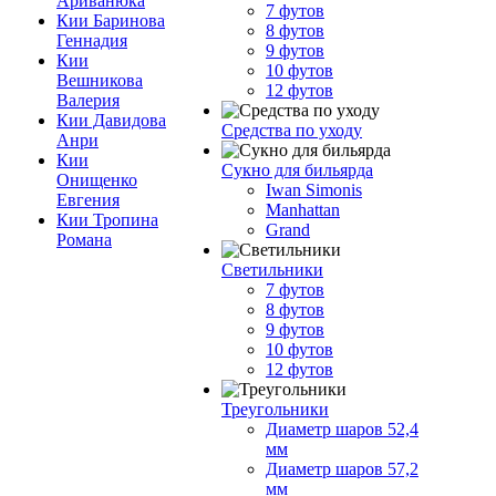
Ариванюка
7 футов
Кии Баринова
8 футов
Геннадия
9 футов
Кии
10 футов
Вешникова
12 футов
Валерия
Кии Давидова
Средства по уходу
Анри
Кии
Сукно для бильярда
Онищенко
Iwan Simonis
Евгения
Manhattan
Кии Тропина
Grand
Романа
Светильники
7 футов
8 футов
9 футов
10 футов
12 футов
Треугольники
Диаметр шаров 52,4
мм
Диаметр шаров 57,2
мм