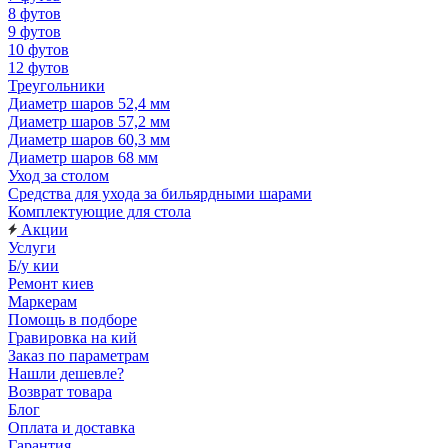
8 футов
9 футов
10 футов
12 футов
Треугольники
Диаметр шаров 52,4 мм
Диаметр шаров 57,2 мм
Диаметр шаров 60,3 мм
Диаметр шаров 68 мм
Уход за столом
Средства для ухода за бильярдными шарами
Комплектующие для стола
Акции
Услуги
Б/у кии
Ремонт киев
Маркерам
Помощь в подборе
Гравировка на кий
Заказ по параметрам
Нашли дешевле?
Возврат товара
Блог
Оплата и доставка
Гарантия