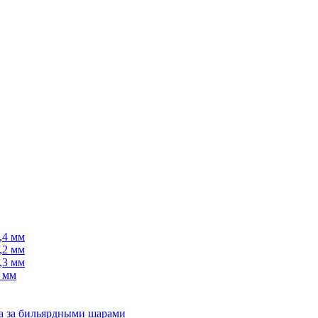
,4 мм
,2 мм
,3 мм
 мм
да за бильярдными шарами