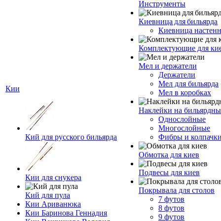
Инструменты
Киевница для бильярда
Киевница настенн
Комплектующие для ки
Мел и держатели
Держатели
Мел для бильярда
Кии
Мел в коробках
Наклейки на бильярдны
Однослойные
Многослойные
Кий для русского бильярда
Фибры и колпачк
Обмотка для киев
Подвесы для киев
Кии для снукера
Покрывала для столов
Кий для пула
7 футов
Кии Ариванюка
8 футов
Кии Баринова Геннадия
9 футов