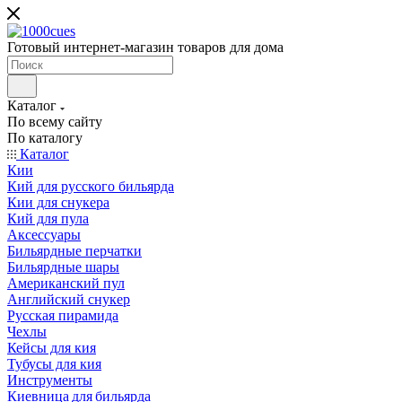
Готовый интернет-магазин товаров для дома
Каталог
По всему сайту
По каталогу
Каталог
Кии
Кий для русского бильярда
Кии для снукера
Кий для пула
Аксессуары
Бильярдные перчатки
Бильярдные шары
Американский пул
Английский снукер
Русская пирамида
Чехлы
Кейсы для кия
Тубусы для кия
Инструменты
Киевница для бильярда