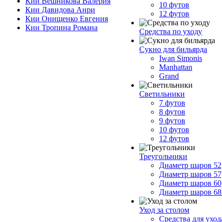
Кии Вешникова Валерия
10 футов
Кии Давидова Анри
12 футов
Кии Онищенко Евгения
Кии Тропина Романа
Средства по уходу
Сукно для бильярда
Iwan Simonis
Manhattan
Grand
Светильники
7 футов
8 футов
9 футов
10 футов
12 футов
Треугольники
Диаметр шаров 52
Диаметр шаров 57
Диаметр шаров 60
Диаметр шаров 68
Уход за столом
Средства для ухо