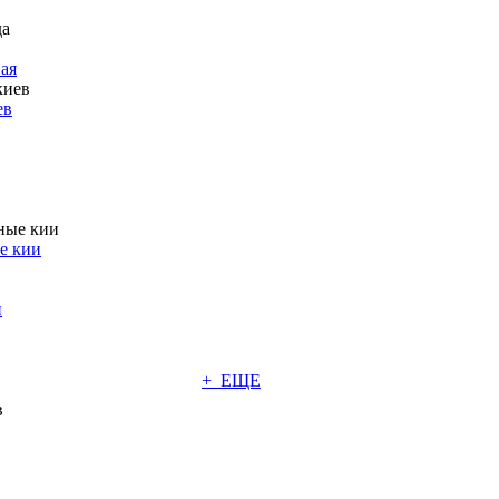
ая
ев
е кии
и
+ ЕЩЕ