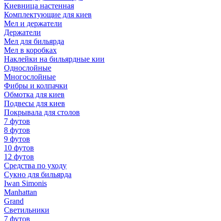
Киевница настенная
Комплектующие для киев
Мел и держатели
Держатели
Мел для бильярда
Мел в коробках
Наклейки на бильярдные кии
Однослойные
Многослойные
Фибры и колпачки
Обмотка для киев
Подвесы для киев
Покрывала для столов
7 футов
8 футов
9 футов
10 футов
12 футов
Средства по уходу
Сукно для бильярда
Iwan Simonis
Manhattan
Grand
Светильники
7 футов