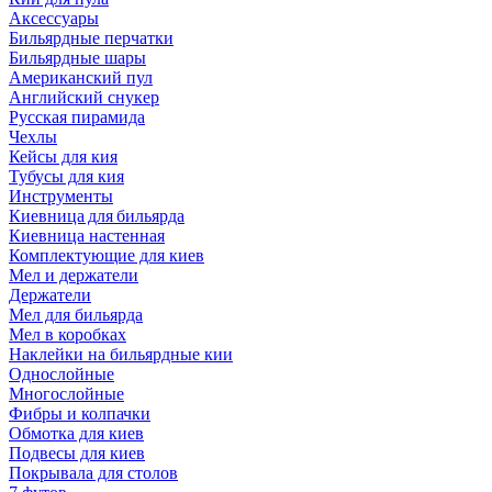
Аксессуары
Бильярдные перчатки
Бильярдные шары
Американский пул
Английский снукер
Русская пирамида
Чехлы
Кейсы для кия
Тубусы для кия
Инструменты
Киевница для бильярда
Киевница настенная
Комплектующие для киев
Мел и держатели
Держатели
Мел для бильярда
Мел в коробках
Наклейки на бильярдные кии
Однослойные
Многослойные
Фибры и колпачки
Обмотка для киев
Подвесы для киев
Покрывала для столов