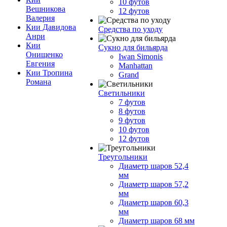
10 футов
Вешникова
12 футов
Валерия
Кии Давидова
Средства по уходу
Анри
Кии
Сукно для бильярда
Онищенко
Iwan Simonis
Евгения
Manhattan
Кии Тропина
Grand
Романа
Светильники
7 футов
8 футов
9 футов
10 футов
12 футов
Треугольники
Диаметр шаров 52,4
мм
Диаметр шаров 57,2
мм
Диаметр шаров 60,3
мм
Диаметр шаров 68 мм