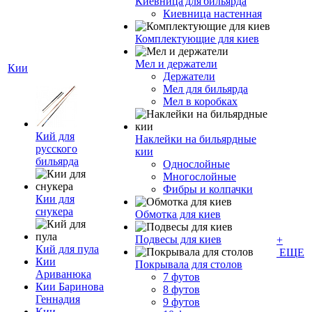
Киевница для бильярда
Киевница настенная
Комплектующие для киев
Мел и держатели
Кии
Держатели
Мел для бильярда
Мел в коробках
Кий для
Наклейки на бильярдные
русского
кии
бильярда
Однослойные
Многослойные
Фибры и колпачки
Кии для
снукера
Обмотка для киев
Подвесы для киев
+
Кий для пула
ЕЩЕ
Кии
Покрывала для столов
Ариванюка
7 футов
Кии Баринова
8 футов
Геннадия
9 футов
Кии