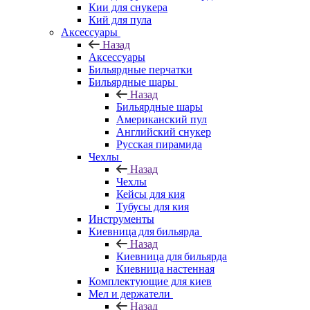
Кии для снукера
Кий для пула
Аксессуары
Назад
Аксессуары
Бильярдные перчатки
Бильярдные шары
Назад
Бильярдные шары
Американский пул
Английский снукер
Русская пирамида
Чехлы
Назад
Чехлы
Кейсы для кия
Тубусы для кия
Инструменты
Киевница для бильярда
Назад
Киевница для бильярда
Киевница настенная
Комплектующие для киев
Мел и держатели
Назад