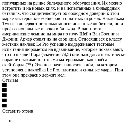
популярных на рынке бильярдного оборудования. Их можно
встретить и на новых киях, и на испытанных в бильярдных
баталиях, что свидетельствует об обоюдном доверии к этой
марке мастеров-кьюмейкеров и опытных игроков. Наклейкам
Tweeten доверяют не только многочисленные любители, но и
профессиональные игроки в бильярд. В частности,
американские чемпионы мира по пулу Шейн Ван Боуинг и
Джонни Арчер ставят их на свои кии. Относящиеся к классу
жестких наклеек Le Pro успешно выдерживают тестовые
испытания дюрометом на вдавливание, которые показывают,
что по шкале Шора (значение 74,5) они находятся практически
наравне с такими плотными материалами, как колёса
скейтборда (75). Это позволяет наносить киём, на котором
установлена наклейка Le Pro, плотные и сильные удары. При
этом она прекрасно держит мел.
Отзывы
Оставить отзыв