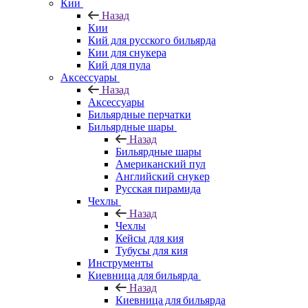
Кии
Назад
Кии
Кий для русского бильярда
Кии для снукера
Кий для пула
Аксессуары
Назад
Аксессуары
Бильярдные перчатки
Бильярдные шары
Назад
Бильярдные шары
Американский пул
Английский снукер
Русская пирамида
Чехлы
Назад
Чехлы
Кейсы для кия
Тубусы для кия
Инструменты
Киевница для бильярда
Назад
Киевница для бильярда