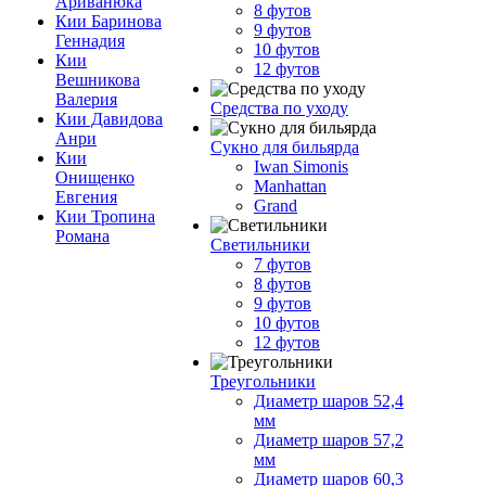
Ариванюка
8 футов
Кии Баринова
9 футов
Геннадия
10 футов
Кии
12 футов
Вешникова
Валерия
Средства по уходу
Кии Давидова
Анри
Сукно для бильярда
Кии
Iwan Simonis
Онищенко
Manhattan
Евгения
Grand
Кии Тропина
Романа
Светильники
7 футов
8 футов
9 футов
10 футов
12 футов
Треугольники
Диаметр шаров 52,4
мм
Диаметр шаров 57,2
мм
Диаметр шаров 60,3