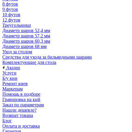
8 футов
9 футов
10 футов
12 футов
Треугольники
Диаметр шаров 52,4 мм
Диаметр шаров 57,2 мм
Диаметр шаров 60,3 мм
Диаметр шаров 68 мм
Уход за столом
Средства для ухода за бильярдными шарами
Комплектующие для стола
Акции
Услуги
Б/у кии
Ремонт киев
Маркерам
Помощь в подборе
Гравировка на кий
Заказ по параметрам
Нашли дешевле?
Возврат товара
Блог
Оплата и доставка
Гарантия