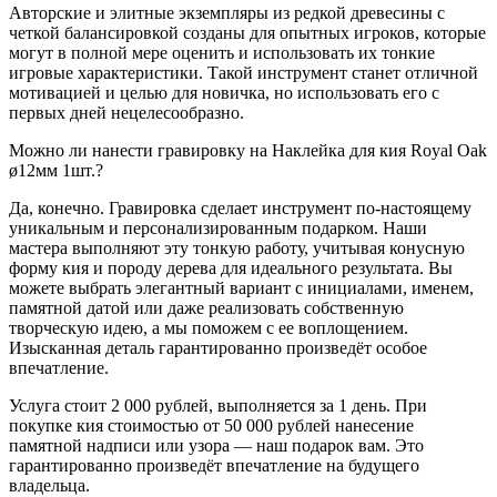
Авторские и элитные экземпляры из редкой древесины с
четкой балансировкой созданы для опытных игроков, которые
могут в полной мере оценить и использовать их тонкие
игровые характеристики. Такой инструмент станет отличной
мотивацией и целью для новичка, но использовать его с
первых дней нецелесообразно.
Можно ли нанести гравировку на Наклейка для кия Royal Oak
ø12мм 1шт.?
Да, конечно. Гравировка сделает инструмент по-настоящему
уникальным и персонализированным подарком. Наши
мастера выполняют эту тонкую работу, учитывая конусную
форму кия и породу дерева для идеального результата. Вы
можете выбрать элегантный вариант с инициалами, именем,
памятной датой или даже реализовать собственную
творческую идею, а мы поможем с ее воплощением.
Изысканная деталь гарантированно произведёт особое
впечатление.
Услуга стоит 2 000 рублей, выполняется за 1 день. При
покупке кия стоимостью от 50 000 рублей нанесение
памятной надписи или узора — наш подарок вам. Это
гарантированно произведёт впечатление на будущего
владельца.