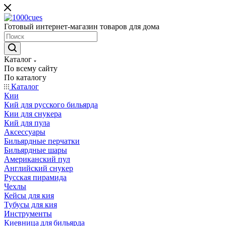
Готовый интернет-магазин товаров для дома
Каталог
По всему сайту
По каталогу
Каталог
Кии
Кий для русского бильярда
Кии для снукера
Кий для пула
Аксессуары
Бильярдные перчатки
Бильярдные шары
Американский пул
Английский снукер
Русская пирамида
Чехлы
Кейсы для кия
Тубусы для кия
Инструменты
Киевница для бильярда