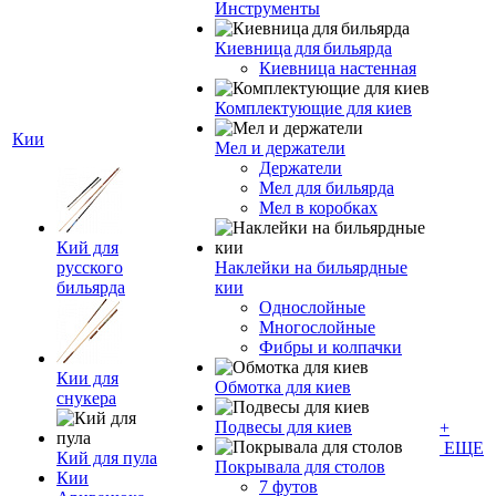
Инструменты
Киевница для бильярда
Киевница настенная
Комплектующие для киев
Кии
Мел и держатели
Держатели
Мел для бильярда
Мел в коробках
Кий для
русского
Наклейки на бильярдные
бильярда
кии
Однослойные
Многослойные
Фибры и колпачки
Кии для
Обмотка для киев
снукера
Подвесы для киев
+
ЕЩЕ
Кий для пула
Покрывала для столов
Кии
7 футов