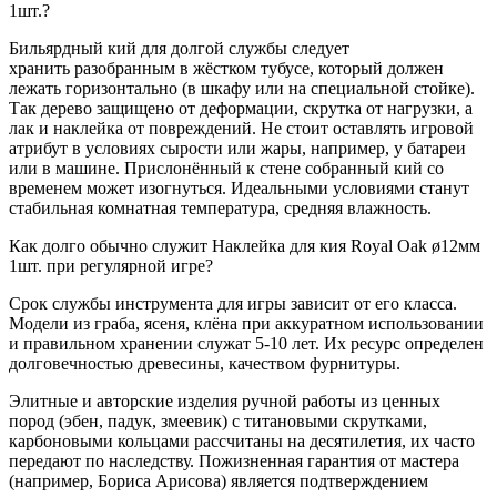
1шт.?
Бильярдный кий для долгой службы следует
хранить разобранным в жёстком тубусе, который должен
лежать горизонтально (в шкафу или на специальной стойке).
Так дерево защищено от деформации, скрутка от нагрузки, а
лак и наклейка от повреждений. Не стоит оставлять игровой
атрибут в условиях сырости или жары, например, у батареи
или в машине. Прислонённый к стене собранный кий со
временем может изогнуться. Идеальными условиями станут
стабильная комнатная температура, средняя влажность.
Как долго обычно служит Наклейка для кия Royal Oak ø12мм
1шт. при регулярной игре?
Срок службы инструмента для игры зависит от его класса.
Модели из граба, ясеня, клёна при аккуратном использовании
и правильном хранении служат 5-10 лет. Их ресурс определен
долговечностью древесины, качеством фурнитуры.
Элитные и авторские изделия ручной работы из ценных
пород (эбен, падук, змеевик) с титановыми скрутками,
карбоновыми кольцами рассчитаны на десятилетия, их часто
передают по наследству. Пожизненная гарантия от мастера
(например, Бориса Арисова) является подтверждением