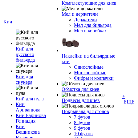
Комплектующие для киев
Мел и держатели
Держатели
Кии
Мел для бильярда
Мел в коробках
Кий для
русского
Наклейки на бильярдные
бильярда
кии
Однослойные
Многослойные
Кии для
Фибры и колпачки
снукера
Обмотка для киев
+
Кий для пула
Подвесы для киев
ЕЩЕ
Кии
Ариванюка
Покрывала для столов
Кии Баринова
7 футов
Геннадия
8 футов
Кии
9 футов
Вешникова
10 футов
Валерия