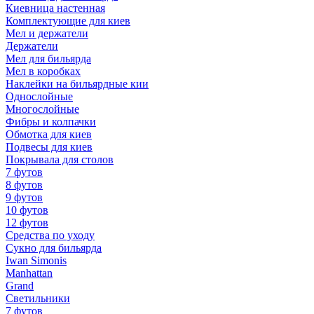
Киевница настенная
Комплектующие для киев
Мел и держатели
Держатели
Мел для бильярда
Мел в коробках
Наклейки на бильярдные кии
Однослойные
Многослойные
Фибры и колпачки
Обмотка для киев
Подвесы для киев
Покрывала для столов
7 футов
8 футов
9 футов
10 футов
12 футов
Средства по уходу
Сукно для бильярда
Iwan Simonis
Manhattan
Grand
Светильники
7 футов