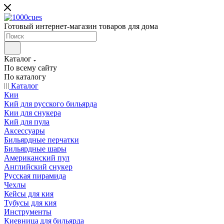
Готовый интернет-магазин товаров для дома
Каталог
По всему сайту
По каталогу
Каталог
Кии
Кий для русского бильярда
Кии для снукера
Кий для пула
Аксессуары
Бильярдные перчатки
Бильярдные шары
Американский пул
Английский снукер
Русская пирамида
Чехлы
Кейсы для кия
Тубусы для кия
Инструменты
Киевница для бильярда