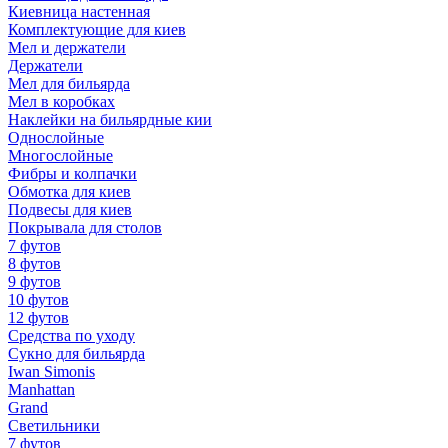
Киевница настенная
Комплектующие для киев
Мел и держатели
Держатели
Мел для бильярда
Мел в коробках
Наклейки на бильярдные кии
Однослойные
Многослойные
Фибры и колпачки
Обмотка для киев
Подвесы для киев
Покрывала для столов
7 футов
8 футов
9 футов
10 футов
12 футов
Средства по уходу
Сукно для бильярда
Iwan Simonis
Manhattan
Grand
Светильники
7 футов