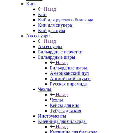
Кии
Назад
Кии
Кий для русского бильярда
Кии для снукера
Кий для пула
Аксессуары
Назад
Аксессуары
Бильярдные перчатки
Бильярдные шары
Назад
Бильярдные шары
Американский пул
Английский снукер
Русская пирамида
Чехлы
Назад
Чехлы
Кейсы для кия
Тубусы для кия
Инструменты
Киевница для бильярда
Назад
Киевница для бильярда