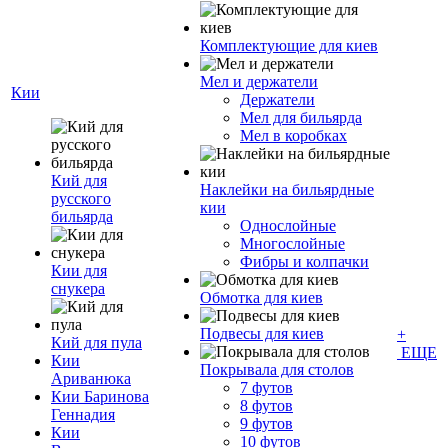
Комплектующие для киев
Мел и держатели
Кии
Держатели
Мел для бильярда
Мел в коробках
Кий для
Наклейки на бильярдные
русского
кии
бильярда
Однослойные
Многослойные
Фибры и колпачки
Кии для
снукера
Обмотка для киев
Подвесы для киев
+
Кий для пула
ЕЩЕ
Кии
Покрывала для столов
Ариванюка
7 футов
Кии Баринова
8 футов
Геннадия
9 футов
Кии
10 футов