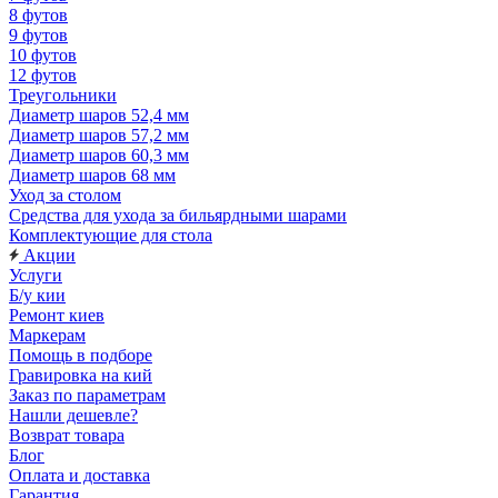
8 футов
9 футов
10 футов
12 футов
Треугольники
Диаметр шаров 52,4 мм
Диаметр шаров 57,2 мм
Диаметр шаров 60,3 мм
Диаметр шаров 68 мм
Уход за столом
Средства для ухода за бильярдными шарами
Комплектующие для стола
Акции
Услуги
Б/у кии
Ремонт киев
Маркерам
Помощь в подборе
Гравировка на кий
Заказ по параметрам
Нашли дешевле?
Возврат товара
Блог
Оплата и доставка
Гарантия