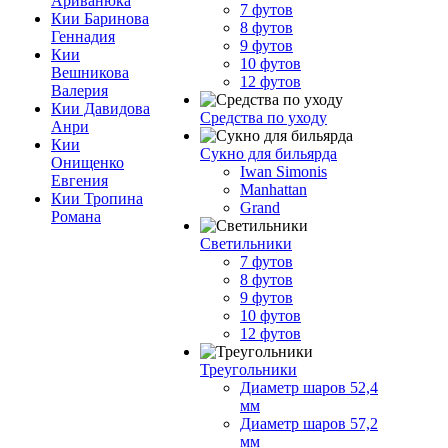
Ариванюка
7 футов
Кии Баринова
8 футов
Геннадия
9 футов
Кии
10 футов
Вешникова
12 футов
Валерия
Кии Давидова
Средства по уходу
Анри
Кии
Сукно для бильярда
Онищенко
Iwan Simonis
Евгения
Manhattan
Кии Тропина
Grand
Романа
Светильники
7 футов
8 футов
9 футов
10 футов
12 футов
Треугольники
Диаметр шаров 52,4
мм
Диаметр шаров 57,2
мм