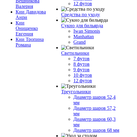
Вешникова
12 футов
Валерия
Кии Давидова
Средства по уходу
Анри
Кии
Сукно для бильярда
Онищенко
Iwan Simonis
Евгения
Manhattan
Кии Тропина
Grand
Романа
Светильники
7 футов
8 футов
9 футов
10 футов
12 футов
Треугольники
Диаметр шаров 52,4
мм
Диаметр шаров 57,2
мм
Диаметр шаров 60,3
мм
Диаметр шаров 68 мм