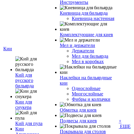
Инструменты
Киевница для бильярда
Киевница настенная
Комплектующие для киев
Мел и держатели
Кии
Держатели
Мел для бильярда
Мел в коробках
Кий для
Наклейки на бильярдные
русского
кии
бильярда
Однослойные
Многослойные
Фибры и колпачки
Кии для
снукера
Обмотка для киев
Подвесы для киев
+
Кий для пула
ЕЩЕ
Кии
Покрывала для столов