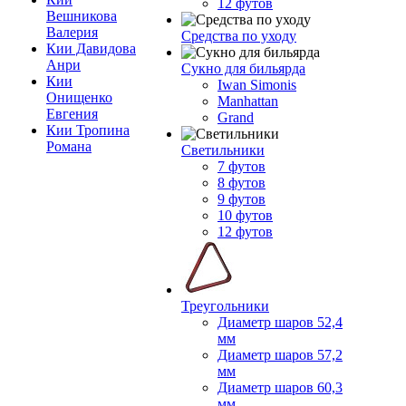
12 футов
Вешникова
Валерия
Средства по уходу
Кии Давидова
Анри
Сукно для бильярда
Кии
Iwan Simonis
Онищенко
Manhattan
Евгения
Grand
Кии Тропина
Романа
Светильники
7 футов
8 футов
9 футов
10 футов
12 футов
Треугольники
Диаметр шаров 52,4
мм
Диаметр шаров 57,2
мм
Диаметр шаров 60,3
мм