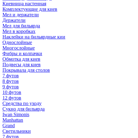
Киевница настенная
Комплектующие для киев
Мел и держатели
Держатели
Мел для бильярда
Мел в коробках
Наклейки на бильярдные кии
Однослойные
Многослойные
Фибры и колпачки
Обмотка для киев
Подвесы для киев
Покрывала для столов
7 футов
8 футов
9 футов
10 футов
12 футов
Средства по уходу
Сукно для бильярда
Iwan Simonis
Manhattan
Grand
Светильники
7 футов