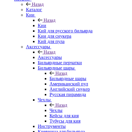
Назад
Каталог
Кии
Назад
Кии
Кий для русского бильярда
Кии для снукера
Кий для пула
Аксессуары
Назад
Аксессуары
Бильярдные перчатки
Бильярдные шары
Назад
Бильярдные шары
Американский пул
Английский снукер
Русская пирамида
Чехлы
Назад
Чехлы
Кейсы для кия
Тубусы для кия
Инструменты
Киевница для бильярда