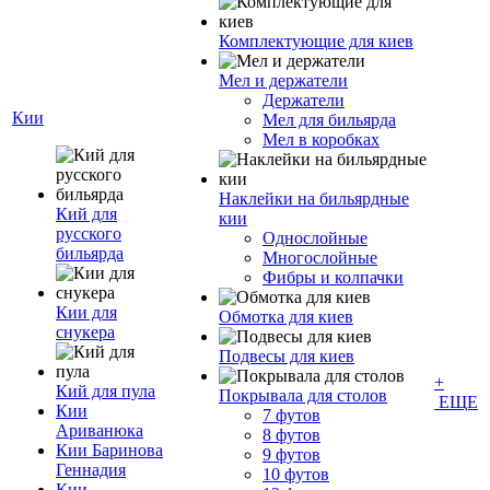
Комплектующие для киев
Мел и держатели
Держатели
Кии
Мел для бильярда
Мел в коробках
Наклейки на бильярдные
Кий для
кии
русского
Однослойные
бильярда
Многослойные
Фибры и колпачки
Кии для
Обмотка для киев
снукера
Подвесы для киев
+
Кий для пула
Покрывала для столов
ЕЩЕ
Кии
7 футов
Ариванюка
8 футов
Кии Баринова
9 футов
Геннадия
10 футов
Кии