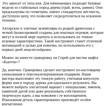
Это зависит от типа кия. Для начинающих подходят базовые
модели из стабильных пород дерева (граб, ясень, рамин). Они
предсказуемы по геометрии, имеют стандартную жёсткость,
доступную цену, что позволяет сосредоточиться на освоении
техники.
Авторские и элитные экземпляры из редкой древесины с
четкой балансировкой созданы для опытных игроков, которые
могут в полной мере оценить и использовать их тонкие
игровые характеристики. Такой инструмент станет отличной
мотивацией и целью для новичка, но использовать его с
первых дней нецелесообразно.
Можно ли нанести гравировку на Спрей для чистки шафта
«Кьютек»?
Да, конечно. Гравировка сделает инструмент по-настоящему
уникальным и персонализированным подарком. Наши
мастера выполняют эту тонкую работу, учитывая конусную
форму кия и породу дерева для идеального результата. Вы
можете выбрать элегантный вариант с инициалами, именем,
памятной датой или даже реализовать собственную
творческую идею, а мы поможем с ее воплощением.
Изысканная деталь гарантированно произведёт особое
впечатление.