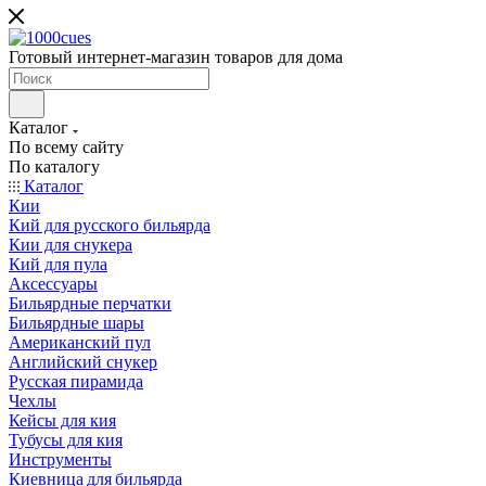
Готовый интернет-магазин товаров для дома
Каталог
По всему сайту
По каталогу
Каталог
Кии
Кий для русского бильярда
Кии для снукера
Кий для пула
Аксессуары
Бильярдные перчатки
Бильярдные шары
Американский пул
Английский снукер
Русская пирамида
Чехлы
Кейсы для кия
Тубусы для кия
Инструменты
Киевница для бильярда