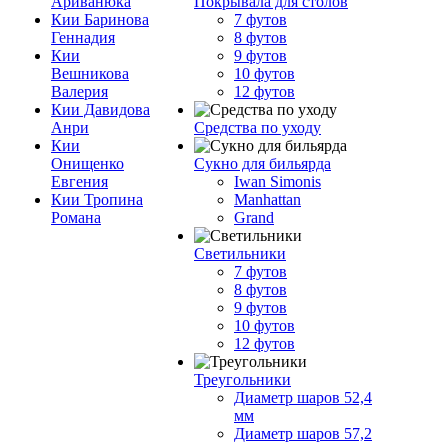
Ариванюка
Покрывала для столов
Кии Баринова
7 футов
Геннадия
8 футов
Кии
9 футов
Вешникова
10 футов
Валерия
12 футов
Кии Давидова
Анри
Средства по уходу
Кии
Онищенко
Сукно для бильярда
Евгения
Iwan Simonis
Кии Тропина
Manhattan
Романа
Grand
Светильники
7 футов
8 футов
9 футов
10 футов
12 футов
Треугольники
Диаметр шаров 52,4
мм
Диаметр шаров 57,2