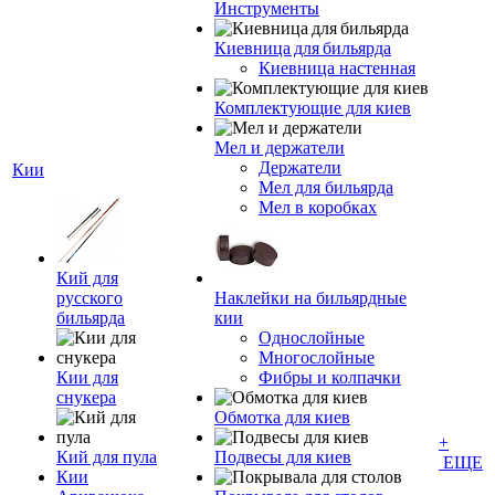
Инструменты
Киевница для бильярда
Киевница настенная
Комплектующие для киев
Мел и держатели
Держатели
Кии
Мел для бильярда
Мел в коробках
Кий для
русского
Наклейки на бильярдные
бильярда
кии
Однослойные
Многослойные
Кии для
Фибры и колпачки
снукера
Обмотка для киев
+
Кий для пула
Подвесы для киев
ЕЩЕ
Кии