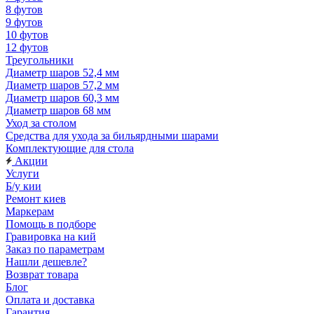
8 футов
9 футов
10 футов
12 футов
Треугольники
Диаметр шаров 52,4 мм
Диаметр шаров 57,2 мм
Диаметр шаров 60,3 мм
Диаметр шаров 68 мм
Уход за столом
Средства для ухода за бильярдными шарами
Комплектующие для стола
Акции
Услуги
Б/у кии
Ремонт киев
Маркерам
Помощь в подборе
Гравировка на кий
Заказ по параметрам
Нашли дешевле?
Возврат товара
Блог
Оплата и доставка
Гарантия