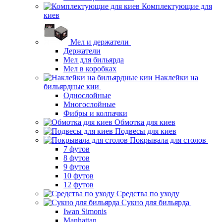
Комплектующие для
киев
Мел и держатели
Держатели
Мел для бильярда
Мел в коробках
Наклейки на
бильярдные кии
Однослойные
Многослойные
Фибры и колпачки
Обмотка для киев
Подвесы для киев
Покрывала для столов
7 футов
8 футов
9 футов
10 футов
12 футов
Средства по уходу
Сукно для бильярда
Iwan Simonis
Manhattan