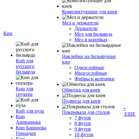
Комплектующие для киев
Мел и держатели
Держатели
Кии
Мел для бильярда
Мел в коробках
Наклейки на бильярдные
Кий для
кии
русского
Однослойные
бильярда
Многослойные
Фибры и колпачки
Кии для
Обмотка для киев
снукера
Подвесы для киев
+
Кий для пула
Покрывала для столов
ЕЩЕ
Кии
7 футов
Ариванюка
8 футов
Кии Баринова
9 футов
Геннадия
10 футов
Кии