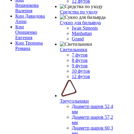
12 футов
Вешникова
Валерия
Средства по уходу
Кии Давидова
Анри
Сукно для бильярда
Кии
Iwan Simonis
Онищенко
Manhattan
Евгения
Grand
Кии Тропина
Романа
Светильники
7 футов
8 футов
9 футов
10 футов
12 футов
Треугольники
Диаметр шаров 52,4
мм
Диаметр шаров 57,2
мм
Диаметр шаров 60,3
мм