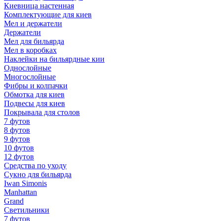
Киевница настенная
Комплектующие для киев
Мел и держатели
Держатели
Мел для бильярда
Мел в коробках
Наклейки на бильярдные кии
Однослойные
Многослойные
Фибры и колпачки
Обмотка для киев
Подвесы для киев
Покрывала для столов
7 футов
8 футов
9 футов
10 футов
12 футов
Средства по уходу
Сукно для бильярда
Iwan Simonis
Manhattan
Grand
Светильники
7 футов