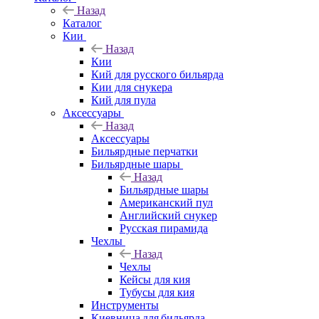
Назад
Каталог
Кии
Назад
Кии
Кий для русского бильярда
Кии для снукера
Кий для пула
Аксессуары
Назад
Аксессуары
Бильярдные перчатки
Бильярдные шары
Назад
Бильярдные шары
Американский пул
Английский снукер
Русская пирамида
Чехлы
Назад
Чехлы
Кейсы для кия
Тубусы для кия
Инструменты
Киевница для бильярда