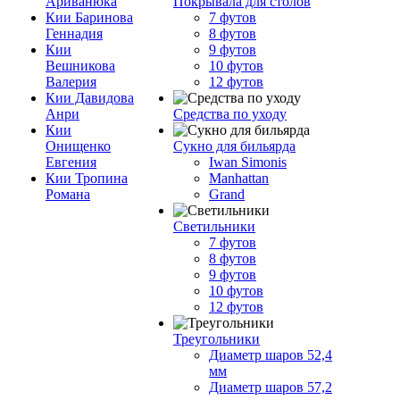
Ариванюка
Покрывала для столов
Кии Баринова
7 футов
Геннадия
8 футов
Кии
9 футов
Вешникова
10 футов
Валерия
12 футов
Кии Давидова
Анри
Средства по уходу
Кии
Онищенко
Сукно для бильярда
Евгения
Iwan Simonis
Кии Тропина
Manhattan
Романа
Grand
Светильники
7 футов
8 футов
9 футов
10 футов
12 футов
Треугольники
Диаметр шаров 52,4
мм
Диаметр шаров 57,2