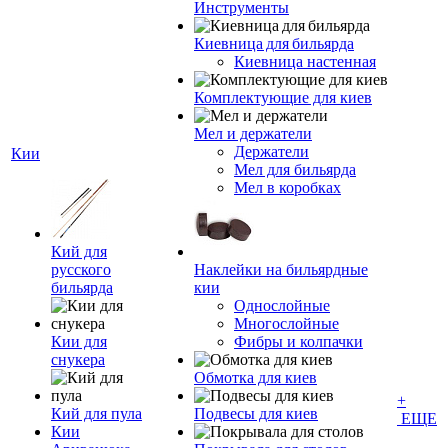
Инструменты
Киевница для бильярда
Киевница настенная
Комплектующие для киев
Мел и держатели
Держатели
Кии
Мел для бильярда
Мел в коробках
Кий для
русского
Наклейки на бильярдные
бильярда
кии
Однослойные
Многослойные
Кии для
Фибры и колпачки
снукера
Обмотка для киев
+
Кий для пула
Подвесы для киев
ЕЩЕ
Кии