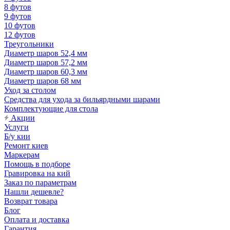
8 футов
9 футов
10 футов
12 футов
Треугольники
Диаметр шаров 52,4 мм
Диаметр шаров 57,2 мм
Диаметр шаров 60,3 мм
Диаметр шаров 68 мм
Уход за столом
Средства для ухода за бильярдными шарами
Комплектующие для стола
Акции
Услуги
Б/у кии
Ремонт киев
Маркерам
Помощь в подборе
Гравировка на кий
Заказ по параметрам
Нашли дешевле?
Возврат товара
Блог
Оплата и доставка
Гарантия