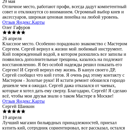
29 мая
Отличное место, работают профи, всегда дадут компетентный
совет и откликнутся со вниманием. Огромный выбор киев и
аксессуаров, широкая ценовая линейка на любой уровень.
Отзыв Яндекс.Карты
Олег Гафуров
26 апреля
Классное место. Особенно порадовало знакомство с Мастером
Сергеем. Сергей вернул к жизни мой любимый инструмент.
Кий поврежденный водой, в котором разошлись все запилы и
появились дополнительные трещины, казалось на подлежит
восстановлению. Я без особой надежды решил показать его
Сергею! И Сергей вернул ему жизнь. В канун своего ДР,
Сергей сообщил что кий готов. Я очень рад этому контакту с
Мастером - Золотые руки! И кстати ремонт обошелся гораздо
дешевле чем я ожидал. Сергей дажа отказался от чаевых,
которые я хотел дать ему сверху. Благодарю, Сергей! Я сделаю
всё, чтобы мои друзья знали о таком Мастере в Москве!
Отзыв Яндекс.Карты
Сергей Шанкин
19 апреля
Лучший магазин бильярдных принадлежностей, приехал
купить кий, сотрудник сориентировал, все рассказал, остался