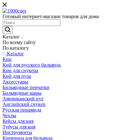
Готовый интернет-магазин товаров для дома
Каталог
По всему сайту
По каталогу
Каталог
Кии
Кий для русского бильярда
Кии для снукера
Кий для пула
Аксессуары
Бильярдные перчатки
Бильярдные шары
Американский пул
Английский снукер
Русская пирамида
Чехлы
Кейсы для кия
Тубусы для кия
Инструменты
Киевница для бильярда