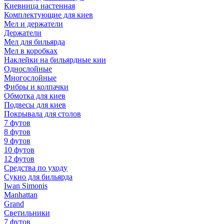
Киевница настенная
Комплектующие для киев
Мел и держатели
Держатели
Мел для бильярда
Мел в коробках
Наклейки на бильярдные кии
Однослойные
Многослойные
Фибры и колпачки
Обмотка для киев
Подвесы для киев
Покрывала для столов
7 футов
8 футов
9 футов
10 футов
12 футов
Средства по уходу
Сукно для бильярда
Iwan Simonis
Manhattan
Grand
Светильники
7 футов