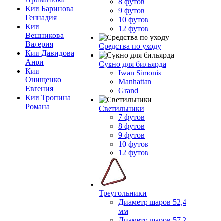
8 футов
Кии Баринова
9 футов
Геннадия
10 футов
Кии
12 футов
Вешникова
Валерия
Средства по уходу
Кии Давидова
Анри
Сукно для бильярда
Кии
Iwan Simonis
Онищенко
Manhattan
Евгения
Grand
Кии Тропина
Романа
Светильники
7 футов
8 футов
9 футов
10 футов
12 футов
Треугольники
Диаметр шаров 52,4
мм
Диаметр шаров 57,2