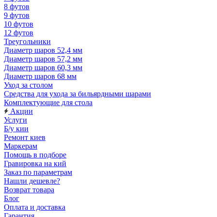
8 футов
9 футов
10 футов
12 футов
Треугольники
Диаметр шаров 52,4 мм
Диаметр шаров 57,2 мм
Диаметр шаров 60,3 мм
Диаметр шаров 68 мм
Уход за столом
Средства для ухода за бильярдными шарами
Комплектующие для стола
Акции
Услуги
Б/у кии
Ремонт киев
Маркерам
Помощь в подборе
Гравировка на кий
Заказ по параметрам
Нашли дешевле?
Возврат товара
Блог
Оплата и доставка
Гарантия