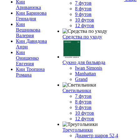
Кии
7 футов
Ариванюка
8 футов
Кии Баринова
9 футов
Геннадия
10 футов
Кии
12 футов
Вешникова
Валерия
Средства по уходу
Кии Давидова
Анри
Кии
Онищенко
Сукно для бильярда
Евгения
Iwan Simonis
Кии Тропина
Manhattan
Романа
Grand
Светильники
7 футов
8 футов
9 футов
10 футов
12 футов
Треугольники
Диаметр шаров 52,4