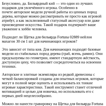
Безусловно, да. Бильярдный кий — это один из лучших
подарков для увлечённого игрока. Особенно в
почете авторские модели ручной работы из ценных пород
дерева, которые можно рассматривать не просто как игровой
атрибут, а как эксклюзивный статусный аксессуар или даже
произведение искусства. Такой подарок подчеркнёт ваше
уважение к хобби человека.
Подходит ли Щетка для бильярда Fortuna 02889 нейлон
махагон 30 см 1 шт для начинающих игроков?
Это зависит от типа кия. Для начинающих подходят базовые
модели из стабильных пород дерева (граб, ясень, рамин). Они
предсказуемы по геометрии, имеют стандартную жёсткость,
доступную цену, что позволяет сосредоточиться на освоении
техники.
Авторские и элитные экземпляры из редкой древесины с
четкой балансировкой созданы для опытных игроков, которые
могут в полной мере оценить и использовать их тонкие
игровые характеристики. Такой инструмент станет отличной
мотивацией и целью для новичка, но использовать его с
первых дней нецелесообразно.
Можно ли нанести гравировку на Щетка для бильярда Fortuna