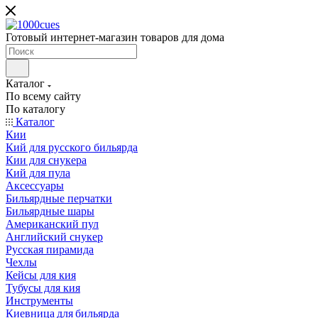
Готовый интернет-магазин товаров для дома
Каталог
По всему сайту
По каталогу
Каталог
Кии
Кий для русского бильярда
Кии для снукера
Кий для пула
Аксессуары
Бильярдные перчатки
Бильярдные шары
Американский пул
Английский снукер
Русская пирамида
Чехлы
Кейсы для кия
Тубусы для кия
Инструменты
Киевница для бильярда