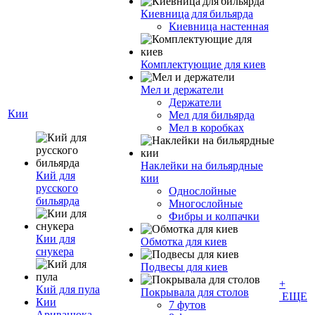
Киевница для бильярда
Киевница настенная
Комплектующие для киев
Мел и держатели
Держатели
Кии
Мел для бильярда
Мел в коробках
Наклейки на бильярдные
Кий для
кии
русского
Однослойные
бильярда
Многослойные
Фибры и колпачки
Кии для
Обмотка для киев
снукера
Подвесы для киев
+
Кий для пула
Покрывала для столов
ЕЩЕ
Кии
7 футов
Ариванюка