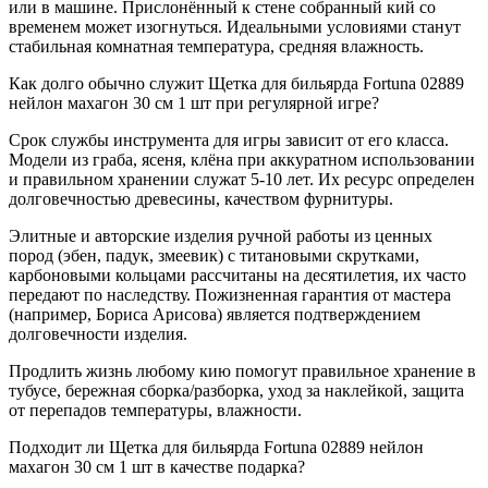
или в машине. Прислонённый к стене собранный кий со
временем может изогнуться. Идеальными условиями станут
стабильная комнатная температура, средняя влажность.
Как долго обычно служит Щетка для бильярда Fortuna 02889
нейлон махагон 30 см 1 шт при регулярной игре?
Срок службы инструмента для игры зависит от его класса.
Модели из граба, ясеня, клёна при аккуратном использовании
и правильном хранении служат 5-10 лет. Их ресурс определен
долговечностью древесины, качеством фурнитуры.
Элитные и авторские изделия ручной работы из ценных
пород (эбен, падук, змеевик) с титановыми скрутками,
карбоновыми кольцами рассчитаны на десятилетия, их часто
передают по наследству. Пожизненная гарантия от мастера
(например, Бориса Арисова) является подтверждением
долговечности изделия.
Продлить жизнь любому кию помогут правильное хранение в
тубусе, бережная сборка/разборка, уход за наклейкой, защита
от перепадов температуры, влажности.
Подходит ли Щетка для бильярда Fortuna 02889 нейлон
махагон 30 см 1 шт в качестве подарка?