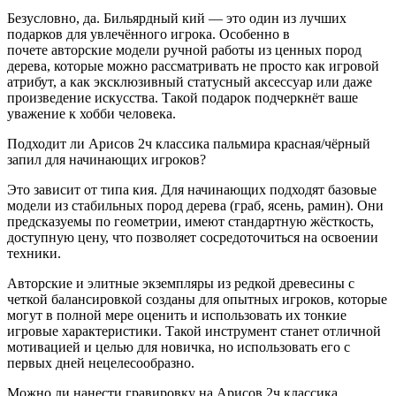
Безусловно, да. Бильярдный кий — это один из лучших
подарков для увлечённого игрока. Особенно в
почете авторские модели ручной работы из ценных пород
дерева, которые можно рассматривать не просто как игровой
атрибут, а как эксклюзивный статусный аксессуар или даже
произведение искусства. Такой подарок подчеркнёт ваше
уважение к хобби человека.
Подходит ли Арисов 2ч классика пальмира красная/чёрный
запил для начинающих игроков?
Это зависит от типа кия. Для начинающих подходят базовые
модели из стабильных пород дерева (граб, ясень, рамин). Они
предсказуемы по геометрии, имеют стандартную жёсткость,
доступную цену, что позволяет сосредоточиться на освоении
техники.
Авторские и элитные экземпляры из редкой древесины с
четкой балансировкой созданы для опытных игроков, которые
могут в полной мере оценить и использовать их тонкие
игровые характеристики. Такой инструмент станет отличной
мотивацией и целью для новичка, но использовать его с
первых дней нецелесообразно.
Можно ли нанести гравировку на Арисов 2ч классика