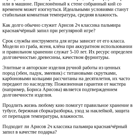
или в машине. Прислонённый к стене собранный кий со
временем может изогнуться. Идеальными условиями станут
стабильная комнатная температура, средняя влажность.
Как долго обычно служит Арисов 2ч классика пальмира
красная/чёрный запил при регулярной игре?
Срок службы инструмента для игры зависит от его класса.
Модели из граба, ясеня, клёна при аккуратном использовании
и правильном хранении служат 5-10 лет. Их ресурс определен
долговечностью древесины, качеством фурнитуры.
Элитные и авторские изделия ручной работы из ценных
пород (эбен, падук, змеевик) с титановыми скрутками,
карбоновыми кольцами рассчитаны на десятилетия, их часто
передают по наследству. Пожизненная гарантия от мастера
(например, Бориса Арисова) является подтверждением
долговечности изделия.
Продлить жизнь любому кию помогут правильное хранение в
тубусе, бережная сборка/разборка, уход за наклейкой, защита
от перепадов температуры, влажности.
Подходит ли Арисов 2ч классика пальмира красная/чёрный
запил в качестве подарка?