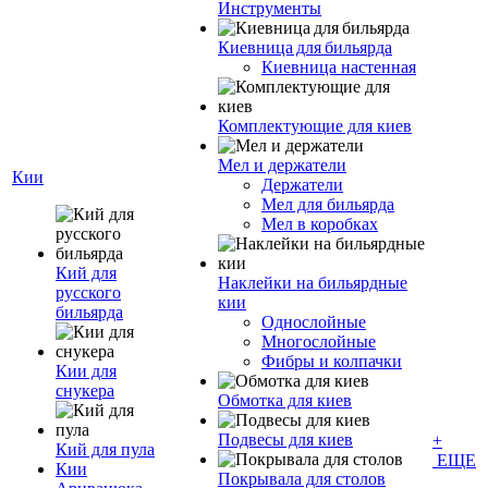
Инструменты
Киевница для бильярда
Киевница настенная
Комплектующие для киев
Мел и держатели
Кии
Держатели
Мел для бильярда
Мел в коробках
Кий для
Наклейки на бильярдные
русского
кии
бильярда
Однослойные
Многослойные
Фибры и колпачки
Кии для
снукера
Обмотка для киев
Подвесы для киев
+
Кий для пула
ЕЩЕ
Кии
Покрывала для столов