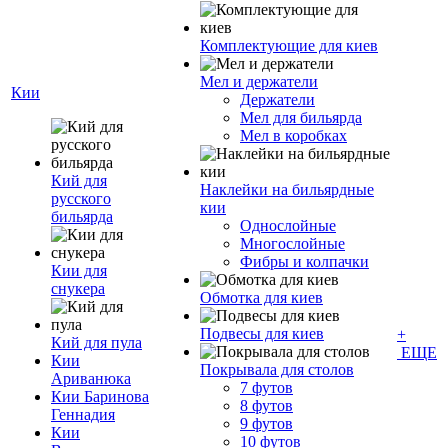
Комплектующие для киев
Мел и держатели
Кии
Держатели
Мел для бильярда
Мел в коробках
Кий для
Наклейки на бильярдные
русского
кии
бильярда
Однослойные
Многослойные
Фибры и колпачки
Кии для
снукера
Обмотка для киев
Подвесы для киев
+
Кий для пула
ЕЩЕ
Кии
Покрывала для столов
Ариванюка
7 футов
Кии Баринова
8 футов
Геннадия
9 футов
Кии
10 футов