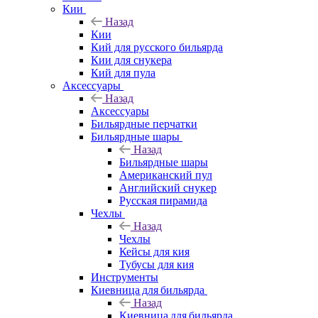
Кии
Назад
Кии
Кий для русского бильярда
Кии для снукера
Кий для пула
Аксессуары
Назад
Аксессуары
Бильярдные перчатки
Бильярдные шары
Назад
Бильярдные шары
Американский пул
Английский снукер
Русская пирамида
Чехлы
Назад
Чехлы
Кейсы для кия
Тубусы для кия
Инструменты
Киевница для бильярда
Назад
Киевница для бильярда