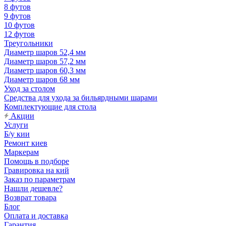
8 футов
9 футов
10 футов
12 футов
Треугольники
Диаметр шаров 52,4 мм
Диаметр шаров 57,2 мм
Диаметр шаров 60,3 мм
Диаметр шаров 68 мм
Уход за столом
Средства для ухода за бильярдными шарами
Комплектующие для стола
Акции
Услуги
Б/у кии
Ремонт киев
Маркерам
Помощь в подборе
Гравировка на кий
Заказ по параметрам
Нашли дешевле?
Возврат товара
Блог
Оплата и доставка
Гарантия