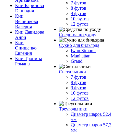
Ариванюка
7 футов
Кии Баринова
8 футов
Геннадия
9 футов
Кии
10 футов
Вешникова
12 футов
Валерия
Кии Давидова
Средства по уходу
Анри
Кии
Сукно для бильярда
Онищенко
Iwan Simonis
Евгения
Manhattan
Кии Тропина
Grand
Романа
Светильники
7 футов
8 футов
9 футов
10 футов
12 футов
Треугольники
Диаметр шаров 52,4
мм
Диаметр шаров 57,2
мм