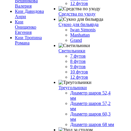
Вешникова
12 футов
Валерия
Кии Давидова
Средства по уходу
Анри
Кии
Сукно для бильярда
Онищенко
Iwan Simonis
Евгения
Manhattan
Кии Тропина
Grand
Романа
Светильники
7 футов
8 футов
9 футов
10 футов
12 футов
Треугольники
Диаметр шаров 52,4
мм
Диаметр шаров 57,2
мм
Диаметр шаров 60,3
мм
Диаметр шаров 68 мм