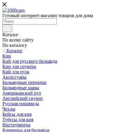
Готовый интернет-магазин товаров для дома
Каталог
По всему сайту
По каталогу
Каталог
Кии
Кий для русского бильярда
Кии для снукера
Кий для пула
Аксессуары
Бильярдные перчатки
Бильярдные шары
Американский пул
Английский снукер
Русская пирамида
Чехлы
Кейсы для кия
Тубусы для кия
Инструменты
Киевница для бильярда