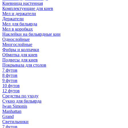
Киевница настенная
Комплектующие для киев
Мел и держатели
Держатели
Мел для бильярда
Мел в коробках
Наклейки на бильярдные кии
Однослойные
Многослойные
Фибры и колпачки
Обмотка для киев
Подвесы для киев
Покрывала для столов
7 футов
8 футов
9 футов
10 футов
12 футов
Средства по уходу
Сукно для бильярда
Iwan Simonis
Manhattan
Grand
Светильники
7 футов