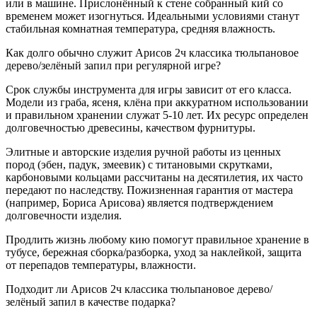
или в машине. Прислонённый к стене собранный кий со
временем может изогнуться. Идеальными условиями станут
стабильная комнатная температура, средняя влажность.
Как долго обычно служит Арисов 2ч классика тюльпановое
дерево/зелёный запил при регулярной игре?
Срок службы инструмента для игры зависит от его класса.
Модели из граба, ясеня, клёна при аккуратном использовании
и правильном хранении служат 5-10 лет. Их ресурс определен
долговечностью древесины, качеством фурнитуры.
Элитные и авторские изделия ручной работы из ценных
пород (эбен, падук, змеевик) с титановыми скрутками,
карбоновыми кольцами рассчитаны на десятилетия, их часто
передают по наследству. Пожизненная гарантия от мастера
(например, Бориса Арисова) является подтверждением
долговечности изделия.
Продлить жизнь любому кию помогут правильное хранение в
тубусе, бережная сборка/разборка, уход за наклейкой, защита
от перепадов температуры, влажности.
Подходит ли Арисов 2ч классика тюльпановое дерево/
зелёный запил в качестве подарка?