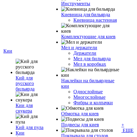
Инструменты
Киевница для бильярда
Киевница настенная
Комплектующие для киев
Мел и держатели
Кии
Держатели
Мел для бильярда
Мел в коробках
Кий для
Наклейки на бильярдные
русского
кии
бильярда
Однослойные
Многослойные
Фибры и колпачки
Кии для
снукера
Обмотка для киев
Подвесы для киев
+
Кий для пула
ЕЩЕ
Кии
Покрывала для столов