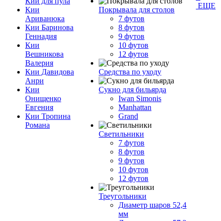
Кий для пула
ЕЩЕ
Кии
Покрывала для столов
Ариванюка
7 футов
Кии Баринова
8 футов
Геннадия
9 футов
Кии
10 футов
Вешникова
12 футов
Валерия
Кии Давидова
Средства по уходу
Анри
Кии
Сукно для бильярда
Онищенко
Iwan Simonis
Евгения
Manhattan
Кии Тропина
Grand
Романа
Светильники
7 футов
8 футов
9 футов
10 футов
12 футов
Треугольники
Диаметр шаров 52,4
мм