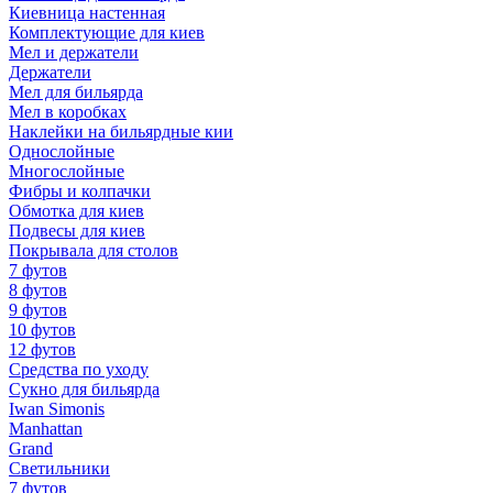
Киевница настенная
Комплектующие для киев
Мел и держатели
Держатели
Мел для бильярда
Мел в коробках
Наклейки на бильярдные кии
Однослойные
Многослойные
Фибры и колпачки
Обмотка для киев
Подвесы для киев
Покрывала для столов
7 футов
8 футов
9 футов
10 футов
12 футов
Средства по уходу
Сукно для бильярда
Iwan Simonis
Manhattan
Grand
Светильники
7 футов