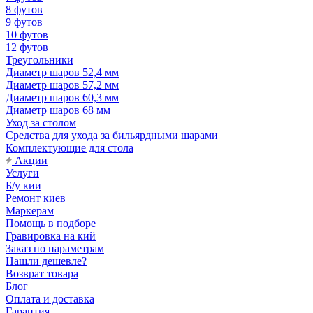
8 футов
9 футов
10 футов
12 футов
Треугольники
Диаметр шаров 52,4 мм
Диаметр шаров 57,2 мм
Диаметр шаров 60,3 мм
Диаметр шаров 68 мм
Уход за столом
Средства для ухода за бильярдными шарами
Комплектующие для стола
Акции
Услуги
Б/у кии
Ремонт киев
Маркерам
Помощь в подборе
Гравировка на кий
Заказ по параметрам
Нашли дешевле?
Возврат товара
Блог
Оплата и доставка
Гарантия