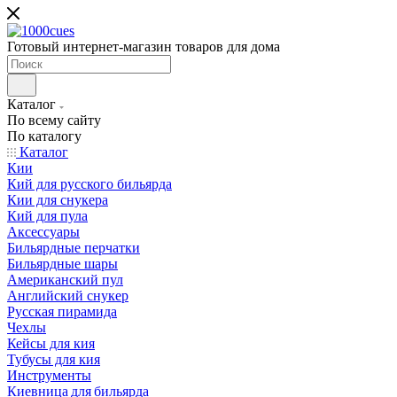
Готовый интернет-магазин товаров для дома
Каталог
По всему сайту
По каталогу
Каталог
Кии
Кий для русского бильярда
Кии для снукера
Кий для пула
Аксессуары
Бильярдные перчатки
Бильярдные шары
Американский пул
Английский снукер
Русская пирамида
Чехлы
Кейсы для кия
Тубусы для кия
Инструменты
Киевница для бильярда