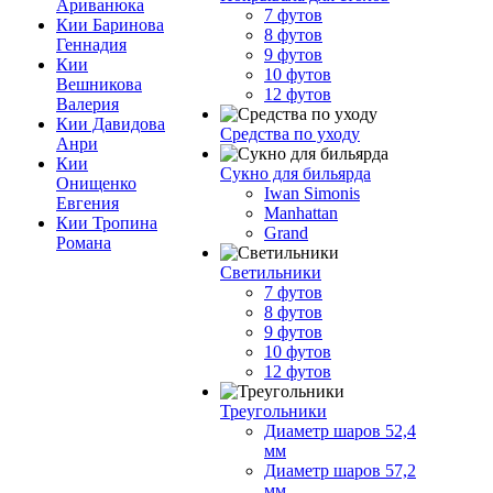
Ариванюка
7 футов
Кии Баринова
8 футов
Геннадия
9 футов
Кии
10 футов
Вешникова
12 футов
Валерия
Кии Давидова
Средства по уходу
Анри
Кии
Сукно для бильярда
Онищенко
Iwan Simonis
Евгения
Manhattan
Кии Тропина
Grand
Романа
Светильники
7 футов
8 футов
9 футов
10 футов
12 футов
Треугольники
Диаметр шаров 52,4
мм
Диаметр шаров 57,2
мм