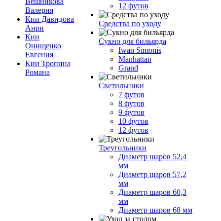
Вешникова
12 футов
Валерия
Кии Давидова
Средства по уходу
Анри
Кии
Сукно для бильярда
Онищенко
Iwan Simonis
Евгения
Manhattan
Кии Тропина
Grand
Романа
Светильники
7 футов
8 футов
9 футов
10 футов
12 футов
Треугольники
Диаметр шаров 52,4
мм
Диаметр шаров 57,2
мм
Диаметр шаров 60,3
мм
Диаметр шаров 68 мм