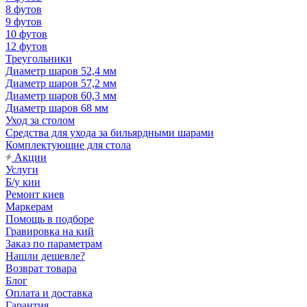
8 футов
9 футов
10 футов
12 футов
Треугольники
Диаметр шаров 52,4 мм
Диаметр шаров 57,2 мм
Диаметр шаров 60,3 мм
Диаметр шаров 68 мм
Уход за столом
Средства для ухода за бильярдными шарами
Комплектующие для стола
Акции
Услуги
Б/у кии
Ремонт киев
Маркерам
Помощь в подборе
Гравировка на кий
Заказ по параметрам
Нашли дешевле?
Возврат товара
Блог
Оплата и доставка
Гарантия