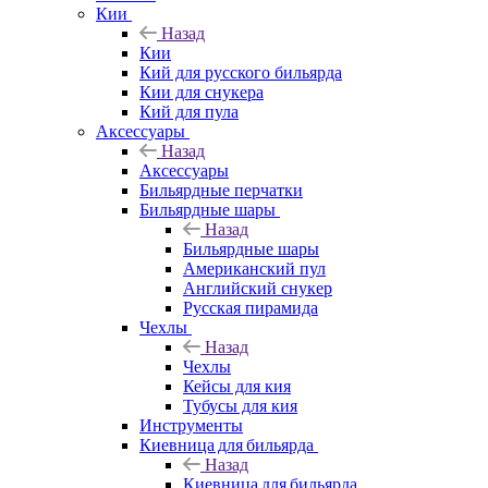
Кии
Назад
Кии
Кий для русского бильярда
Кии для снукера
Кий для пула
Аксессуары
Назад
Аксессуары
Бильярдные перчатки
Бильярдные шары
Назад
Бильярдные шары
Американский пул
Английский снукер
Русская пирамида
Чехлы
Назад
Чехлы
Кейсы для кия
Тубусы для кия
Инструменты
Киевница для бильярда
Назад
Киевница для бильярда