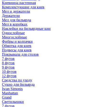
Киевница настенная
Комплектующие для киев
Мел и держатели
Держатели
Мел для бильярда
Мел в коробках
Наклейки на бильярдные кии
Однослойные
Многослойные
Фибры и колпачки
Обмотка для киев
Подвесы для киев
Покрывала для столов
7 футов
8 футов
9 футов
10 футов
12 футов
Средства по уходу
Сукно для бильярда
Iwan Simonis
Manhattan
Grand
Светильники
7 футов