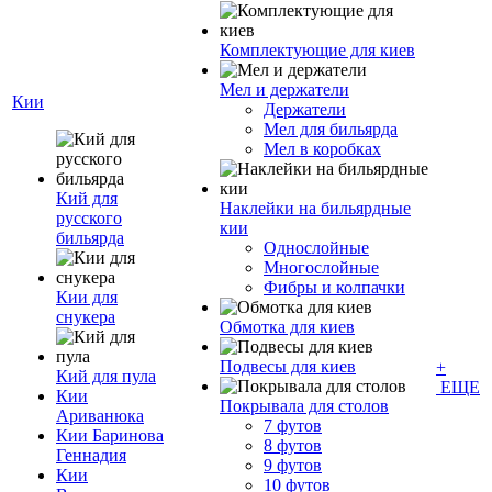
Комплектующие для киев
Мел и держатели
Кии
Держатели
Мел для бильярда
Мел в коробках
Кий для
Наклейки на бильярдные
русского
кии
бильярда
Однослойные
Многослойные
Фибры и колпачки
Кии для
снукера
Обмотка для киев
Подвесы для киев
+
Кий для пула
ЕЩЕ
Кии
Покрывала для столов
Ариванюка
7 футов
Кии Баринова
8 футов
Геннадия
9 футов
Кии
10 футов