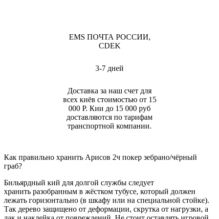
EMS ПОЧТА РОССИИ,
CDEK
3-7 дней
Доставка за наш счет для
всех киёв стоимостью от 15
000 Р. Кии до 15 000 руб
доставляются по тарифам
транспортной компании.
Как правильно хранить Арисов 2ч покер зебрано/чёрный
граб?
Бильярдный кий для долгой службы следует
хранить разобранным в жёстком тубусе, который должен
лежать горизонтально (в шкафу или на специальной стойке).
Так дерево защищено от деформации, скрутка от нагрузки, а
лак и наклейка от повреждений. Не стоит оставлять игровой