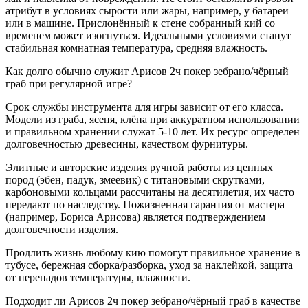
атрибут в условиях сырости или жары, например, у батареи
или в машине. Прислонённый к стене собранный кий со
временем может изогнуться. Идеальными условиями станут
стабильная комнатная температура, средняя влажность.
Как долго обычно служит Арисов 2ч покер зебрано/чёрный
граб при регулярной игре?
Срок службы инструмента для игры зависит от его класса.
Модели из граба, ясеня, клёна при аккуратном использовании
и правильном хранении служат 5-10 лет. Их ресурс определен
долговечностью древесины, качеством фурнитуры.
Элитные и авторские изделия ручной работы из ценных
пород (эбен, падук, змеевик) с титановыми скрутками,
карбоновыми кольцами рассчитаны на десятилетия, их часто
передают по наследству. Пожизненная гарантия от мастера
(например, Бориса Арисова) является подтверждением
долговечности изделия.
Продлить жизнь любому кию помогут правильное хранение в
тубусе, бережная сборка/разборка, уход за наклейкой, защита
от перепадов температуры, влажности.
Подходит ли Арисов 2ч покер зебрано/чёрный граб в качестве