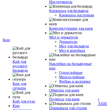
Инструменты
Киевница для бильярда
Киевница настенная
Комплектующие для киев
Мел и держатели
Кии
Держатели
Мел для бильярда
Мел в коробках
Кий для
Наклейки на бильярдные
русского
кии
бильярда
Однослойные
Многослойные
Фибры и колпачки
Кии для
снукера
Обмотка для киев
Подвесы для киев
+
Кий для пула
ЕЩЕ
Кии
Покрывала для столов