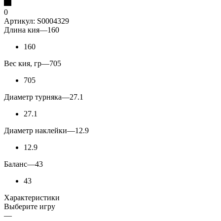
0
Артикул:
S0004329
Длина кия
—
160
160
Вес кия, гр
—
705
705
Диаметр турняка
—
27.1
27.1
Диаметр наклейки
—
12.9
12.9
Баланс
—
43
43
Характеристики
Выберите игру
—