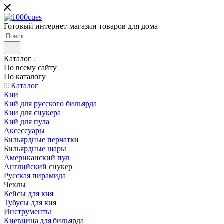
Готовый интернет-магазин товаров для дома
Каталог
По всему сайту
По каталогу
Каталог
Кии
Кий для русского бильярда
Кии для снукера
Кий для пула
Аксессуары
Бильярдные перчатки
Бильярдные шары
Американский пул
Английский снукер
Русская пирамида
Чехлы
Кейсы для кия
Тубусы для кия
Инструменты
Киевница для бильярда