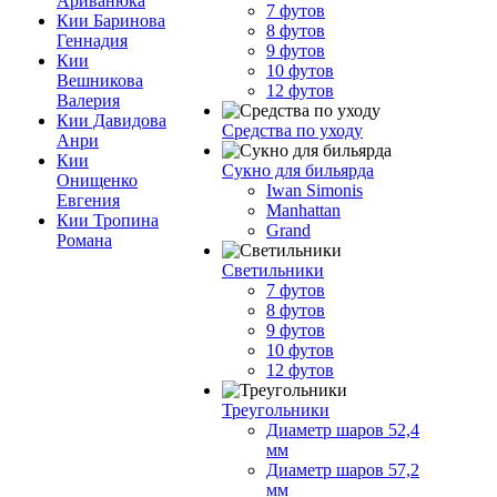
Ариванюка
7 футов
Кии Баринова
8 футов
Геннадия
9 футов
Кии
10 футов
Вешникова
12 футов
Валерия
Кии Давидова
Средства по уходу
Анри
Кии
Сукно для бильярда
Онищенко
Iwan Simonis
Евгения
Manhattan
Кии Тропина
Grand
Романа
Светильники
7 футов
8 футов
9 футов
10 футов
12 футов
Треугольники
Диаметр шаров 52,4
мм
Диаметр шаров 57,2
мм