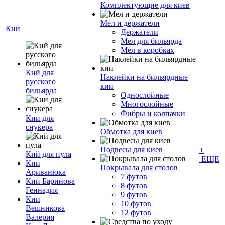
Комплектующие для киев
Мел и держатели
Кии
Держатели
Мел для бильярда
Мел в коробках
Кий для
Наклейки на бильярдные
русского
кии
бильярда
Однослойные
Многослойные
Фибры и колпачки
Кии для
снукера
Обмотка для киев
Подвесы для киев
+
Кий для пула
ЕЩЕ
Кии
Покрывала для столов
Ариванюка
7 футов
Кии Баринова
8 футов
Геннадия
9 футов
Кии
10 футов
Вешникова
12 футов
Валерия