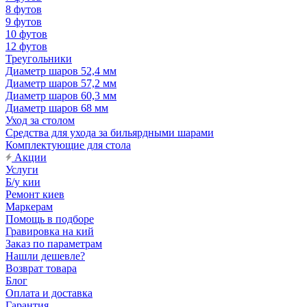
8 футов
9 футов
10 футов
12 футов
Треугольники
Диаметр шаров 52,4 мм
Диаметр шаров 57,2 мм
Диаметр шаров 60,3 мм
Диаметр шаров 68 мм
Уход за столом
Средства для ухода за бильярдными шарами
Комплектующие для стола
Акции
Услуги
Б/у кии
Ремонт киев
Маркерам
Помощь в подборе
Гравировка на кий
Заказ по параметрам
Нашли дешевле?
Возврат товара
Блог
Оплата и доставка
Гарантия