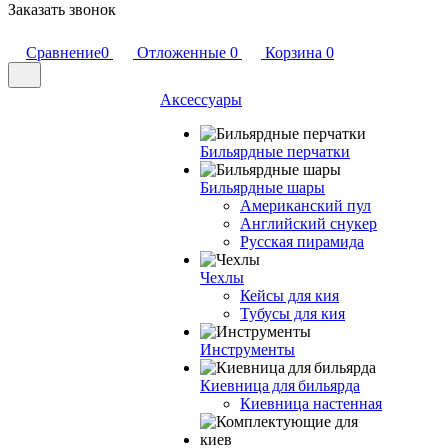
Заказать звонок
Сравнение
0
Отложенные
0
Корзина
0
Аксессуары
Бильярдные перчатки
Бильярдные шары
Американский пул
Английский снукер
Русская пирамида
Чехлы
Кейсы для кия
Тубусы для кия
Инструменты
Киевница для бильярда
Киевница настенная