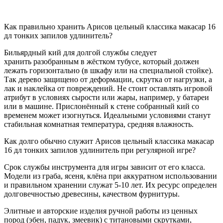
Как правильно хранить Арисов цельный классика макасар 16
дл тонких запилов удлинитель?
Бильярдный кий для долгой службы следует
хранить разобранным в жёстком тубусе, который должен
лежать горизонтально (в шкафу или на специальной стойке).
Так дерево защищено от деформации, скрутка от нагрузки, а
лак и наклейка от повреждений. Не стоит оставлять игровой
атрибут в условиях сырости или жары, например, у батареи
или в машине. Прислонённый к стене собранный кий со
временем может изогнуться. Идеальными условиями станут
стабильная комнатная температура, средняя влажность.
Как долго обычно служит Арисов цельный классика макасар
16 дл тонких запилов удлинитель при регулярной игре?
Срок службы инструмента для игры зависит от его класса.
Модели из граба, ясеня, клёна при аккуратном использовании
и правильном хранении служат 5-10 лет. Их ресурс определен
долговечностью древесины, качеством фурнитуры.
Элитные и авторские изделия ручной работы из ценных
пород (эбен, падук, змеевик) с титановыми скрутками,