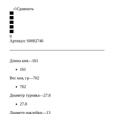
Сравнить
0
Артикул:
S0002740
Длина кия
—
161
161
Вес кия, гр
—
702
702
Диаметр турняка
—
27.8
27.8
Диаметр наклейки
—
13