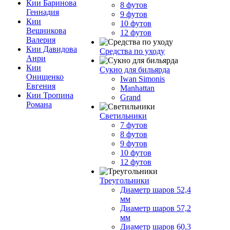
Кии Баринова
8 футов
Геннадия
9 футов
Кии
10 футов
Вешникова
12 футов
Валерия
Кии Давидова
Средства по уходу
Анри
Кии
Сукно для бильярда
Онищенко
Iwan Simonis
Евгения
Manhattan
Кии Тропина
Grand
Романа
Светильники
7 футов
8 футов
9 футов
10 футов
12 футов
Треугольники
Диаметр шаров 52,4
мм
Диаметр шаров 57,2
мм
Диаметр шаров 60,3