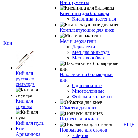
Инструменты
Киевница для бильярда
Киевница настенная
Комплектующие для киев
Мел и держатели
Кии
Держатели
Мел для бильярда
Мел в коробках
Кий для
Наклейки на бильярдные
русского
кии
бильярда
Однослойные
Многослойные
Фибры и колпачки
Кии для
снукера
Обмотка для киев
Подвесы для киев
+
Кий для пула
ЕЩЕ
Кии
Покрывала для столов
Ариванюка
7 футов