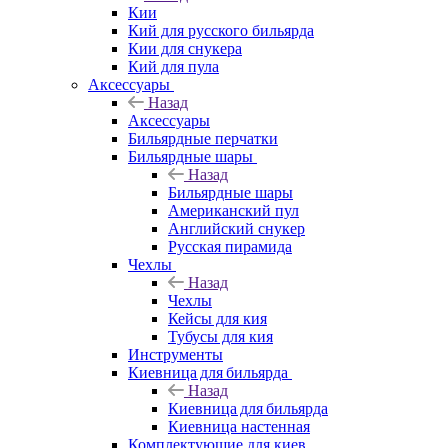
Кии
Кий для русского бильярда
Кии для снукера
Кий для пула
Аксессуары
Назад
Аксессуары
Бильярдные перчатки
Бильярдные шары
Назад
Бильярдные шары
Американский пул
Английский снукер
Русская пирамида
Чехлы
Назад
Чехлы
Кейсы для кия
Тубусы для кия
Инструменты
Киевница для бильярда
Назад
Киевница для бильярда
Киевница настенная
Комплектующие для киев