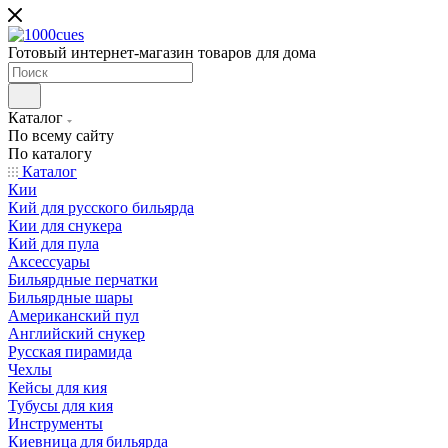
Готовый интернет-магазин товаров для дома
Каталог
По всему сайту
По каталогу
Каталог
Кии
Кий для русского бильярда
Кии для снукера
Кий для пула
Аксессуары
Бильярдные перчатки
Бильярдные шары
Американский пул
Английский снукер
Русская пирамида
Чехлы
Кейсы для кия
Тубусы для кия
Инструменты
Киевница для бильярда