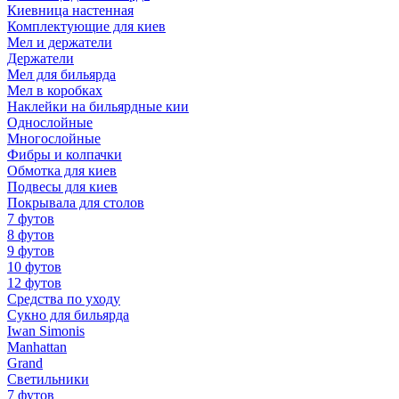
Киевница настенная
Комплектующие для киев
Мел и держатели
Держатели
Мел для бильярда
Мел в коробках
Наклейки на бильярдные кии
Однослойные
Многослойные
Фибры и колпачки
Обмотка для киев
Подвесы для киев
Покрывала для столов
7 футов
8 футов
9 футов
10 футов
12 футов
Средства по уходу
Сукно для бильярда
Iwan Simonis
Manhattan
Grand
Светильники
7 футов