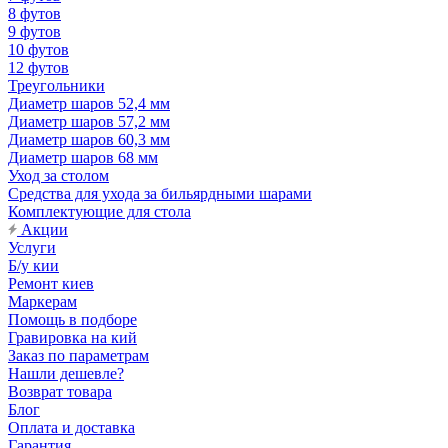
8 футов
9 футов
10 футов
12 футов
Треугольники
Диаметр шаров 52,4 мм
Диаметр шаров 57,2 мм
Диаметр шаров 60,3 мм
Диаметр шаров 68 мм
Уход за столом
Средства для ухода за бильярдными шарами
Комплектующие для стола
Акции
Услуги
Б/у кии
Ремонт киев
Маркерам
Помощь в подборе
Гравировка на кий
Заказ по параметрам
Нашли дешевле?
Возврат товара
Блог
Оплата и доставка
Гарантия