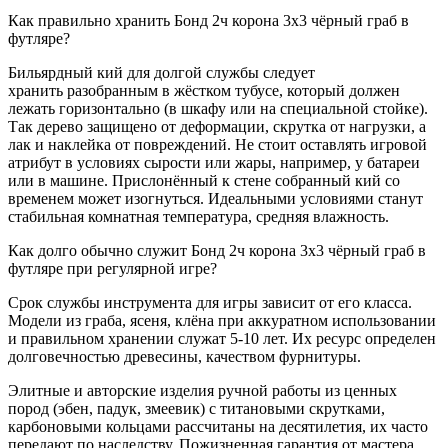
Как правильно хранить Бонд 2ч корона 3х3 чёрный граб в
футляре?
Бильярдный кий для долгой службы следует
хранить разобранным в жёстком тубусе, который должен
лежать горизонтально (в шкафу или на специальной стойке).
Так дерево защищено от деформации, скрутка от нагрузки, а
лак и наклейка от повреждений. Не стоит оставлять игровой
атрибут в условиях сырости или жары, например, у батареи
или в машине. Прислонённый к стене собранный кий со
временем может изогнуться. Идеальными условиями станут
стабильная комнатная температура, средняя влажность.
Как долго обычно служит Бонд 2ч корона 3х3 чёрный граб в
футляре при регулярной игре?
Срок службы инструмента для игры зависит от его класса.
Модели из граба, ясеня, клёна при аккуратном использовании
и правильном хранении служат 5-10 лет. Их ресурс определен
долговечностью древесины, качеством фурнитуры.
Элитные и авторские изделия ручной работы из ценных
пород (эбен, падук, змеевик) с титановыми скрутками,
карбоновыми кольцами рассчитаны на десятилетия, их часто
передают по наследству. Пожизненная гарантия от мастера