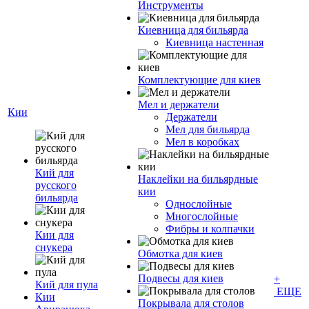
Инструменты
Киевница для бильярда
Киевница настенная
Комплектующие для киев
Мел и держатели
Кии
Держатели
Мел для бильярда
Мел в коробках
Кий для
Наклейки на бильярдные
русского
кии
бильярда
Однослойные
Многослойные
Фибры и колпачки
Кии для
снукера
Обмотка для киев
Подвесы для киев
+
Кий для пула
ЕЩЕ
Кии
Покрывала для столов