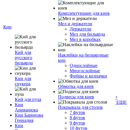
Комплектующие для киев
Мел и держатели
Кии
Держатели
Мел для бильярда
Мел в коробках
Кий для
Наклейки на бильярдные
русского
кии
бильярда
Однослойные
Многослойные
Фибры и колпачки
Кии для
снукера
Обмотка для киев
Подвесы для киев
+
Кий для пула
ЕЩЕ
Кии
Покрывала для столов
Ариванюка
7 футов
Кии Баринова
8 футов
Геннадия
9 футов
Кии
10 футов