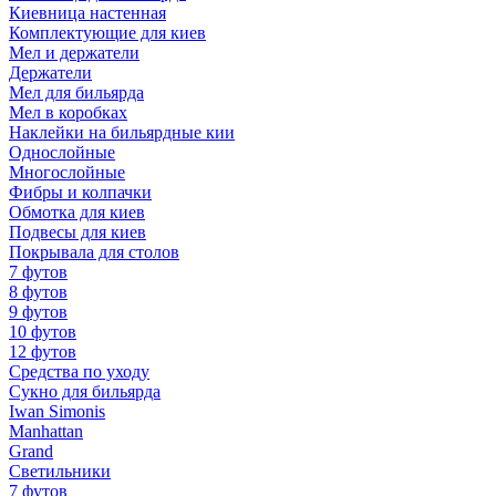
Киевница настенная
Комплектующие для киев
Мел и держатели
Держатели
Мел для бильярда
Мел в коробках
Наклейки на бильярдные кии
Однослойные
Многослойные
Фибры и колпачки
Обмотка для киев
Подвесы для киев
Покрывала для столов
7 футов
8 футов
9 футов
10 футов
12 футов
Средства по уходу
Сукно для бильярда
Iwan Simonis
Manhattan
Grand
Светильники
7 футов