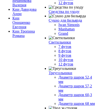
Вешникова
12 футов
Валерия
Кии Давидова
Средства по уходу
Анри
Кии
Сукно для бильярда
Онищенко
Iwan Simonis
Евгения
Manhattan
Кии Тропина
Grand
Романа
Светильники
7 футов
8 футов
9 футов
10 футов
12 футов
Треугольники
Диаметр шаров 52,4
мм
Диаметр шаров 57,2
мм
Диаметр шаров 60,3
мм
Диаметр шаров 68 мм