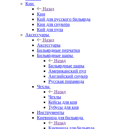
Кии
Назад
Кии
Кий для русского бильярда
Кии для снукера
Кий для пула
Аксессуары
Назад
Аксессуары
Бильярдные перчатки
Бильярдные шары
Назад
Бильярдные шары
Американский пул
Английский снукер
Русская пирамида
Чехлы
Назад
Чехлы
Кейсы для кия
Тубусы для кия
Инструменты
Киевница для бильярда
Назад
Киевница для бильярда