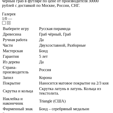
чёрный граб в футляре по цене от производителя 30000
рублей с доставкой по Москве, России, СНГ.
Галерея
1/0
—
Выберите игру
Русская пирамида
Древесина
Граб чёрный, Граб
Ручная работа
Да
Части
Двухсоставной, Разборные
Мастерская
Бонд
Гарантия
5 лет
Из дерева
Да
Страна-
Россия
производитель
Запил
Корона
Покрытие
Наносится матовое покрытие на 2/3 кия
Скрутка латунь в латунь. Кольца из
Скрутка и кольца
текстолита.
Наклейка и
Triangle (США)
наконечник
Фирменный знак
Бонд – серебряный медальон