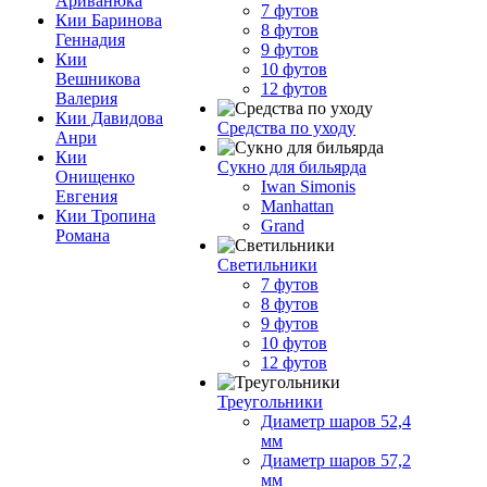
Ариванюка
7 футов
Кии Баринова
8 футов
Геннадия
9 футов
Кии
10 футов
Вешникова
12 футов
Валерия
Кии Давидова
Средства по уходу
Анри
Кии
Сукно для бильярда
Онищенко
Iwan Simonis
Евгения
Manhattan
Кии Тропина
Grand
Романа
Светильники
7 футов
8 футов
9 футов
10 футов
12 футов
Треугольники
Диаметр шаров 52,4
мм
Диаметр шаров 57,2
мм