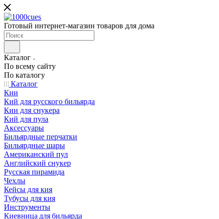
Готовый интернет-магазин товаров для дома
Каталог
По всему сайту
По каталогу
Каталог
Кии
Кий для русского бильярда
Кии для снукера
Кий для пула
Аксессуары
Бильярдные перчатки
Бильярдные шары
Американский пул
Английский снукер
Русская пирамида
Чехлы
Кейсы для кия
Тубусы для кия
Инструменты
Киевница для бильярда