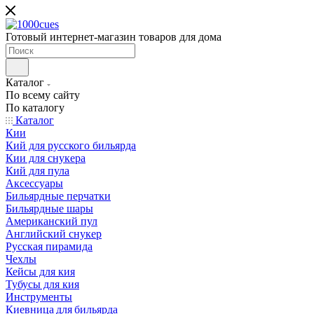
Готовый интернет-магазин товаров для дома
Каталог
По всему сайту
По каталогу
Каталог
Кии
Кий для русского бильярда
Кии для снукера
Кий для пула
Аксессуары
Бильярдные перчатки
Бильярдные шары
Американский пул
Английский снукер
Русская пирамида
Чехлы
Кейсы для кия
Тубусы для кия
Инструменты
Киевница для бильярда