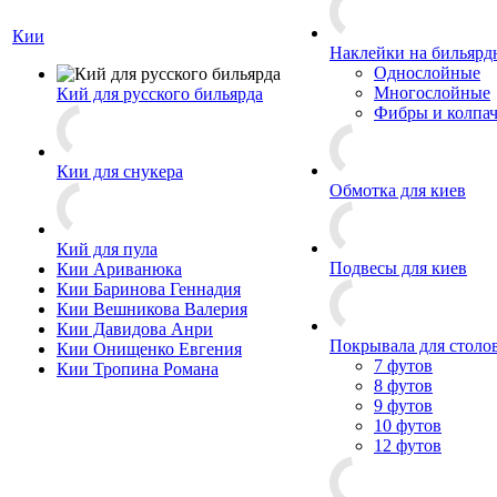
Кии
Наклейки на бильярд
Однослойные
Многослойные
Кий для русского бильярда
Фибры и колпа
Кии для снукера
Обмотка для киев
Кий для пула
Подвесы для киев
Кии Ариванюка
Кии Баринова Геннадия
Кии Вешникова Валерия
Кии Давидова Анри
Покрывала для столо
Кии Онищенко Евгения
7 футов
Кии Тропина Романа
8 футов
9 футов
10 футов
12 футов