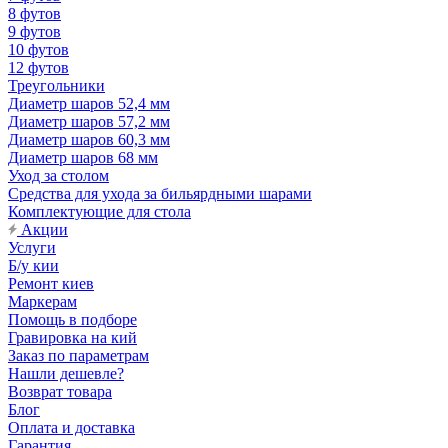
8 футов
9 футов
10 футов
12 футов
Треугольники
Диаметр шаров 52,4 мм
Диаметр шаров 57,2 мм
Диаметр шаров 60,3 мм
Диаметр шаров 68 мм
Уход за столом
Средства для ухода за бильярдными шарами
Комплектующие для стола
Акции
Услуги
Б/у кии
Ремонт киев
Маркерам
Помощь в подборе
Гравировка на кий
Заказ по параметрам
Нашли дешевле?
Возврат товара
Блог
Оплата и доставка
Гарантия