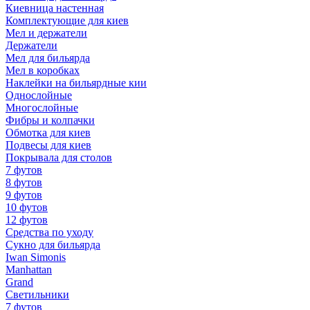
Киевница настенная
Комплектующие для киев
Мел и держатели
Держатели
Мел для бильярда
Мел в коробках
Наклейки на бильярдные кии
Однослойные
Многослойные
Фибры и колпачки
Обмотка для киев
Подвесы для киев
Покрывала для столов
7 футов
8 футов
9 футов
10 футов
12 футов
Средства по уходу
Сукно для бильярда
Iwan Simonis
Manhattan
Grand
Светильники
7 футов