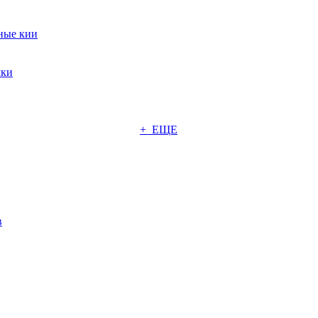
ные кии
чки
+ ЕЩЕ
в