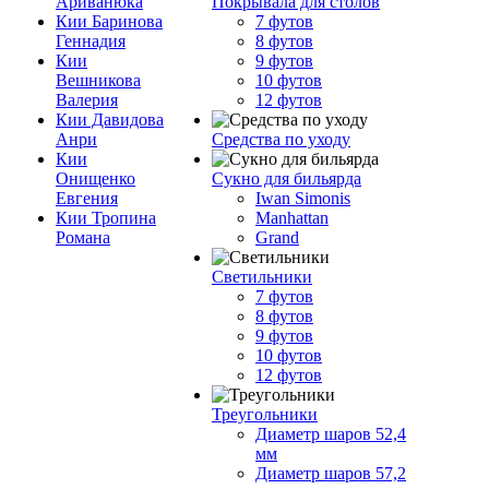
Ариванюка
Покрывала для столов
Кии Баринова
7 футов
Геннадия
8 футов
Кии
9 футов
Вешникова
10 футов
Валерия
12 футов
Кии Давидова
Анри
Средства по уходу
Кии
Онищенко
Сукно для бильярда
Евгения
Iwan Simonis
Кии Тропина
Manhattan
Романа
Grand
Светильники
7 футов
8 футов
9 футов
10 футов
12 футов
Треугольники
Диаметр шаров 52,4
мм
Диаметр шаров 57,2