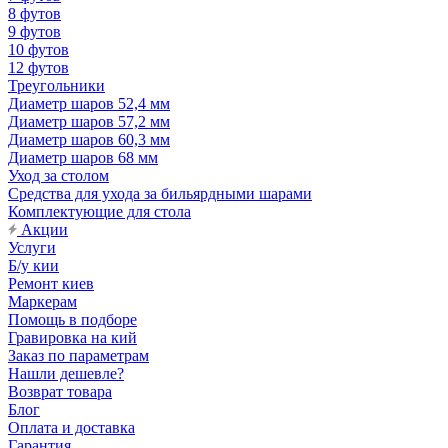
8 футов
9 футов
10 футов
12 футов
Треугольники
Диаметр шаров 52,4 мм
Диаметр шаров 57,2 мм
Диаметр шаров 60,3 мм
Диаметр шаров 68 мм
Уход за столом
Средства для ухода за бильярдными шарами
Комплектующие для стола
Акции
Услуги
Б/у кии
Ремонт киев
Маркерам
Помощь в подборе
Гравировка на кий
Заказ по параметрам
Нашли дешевле?
Возврат товара
Блог
Оплата и доставка
Гарантия