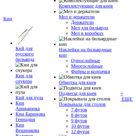
Комплектующие для киев
Мел и держатели
Кии
Держатели
Мел для бильярда
Мел в коробках
Кий для
Наклейки на бильярдные
русского
кии
бильярда
Однослойные
Многослойные
Фибры и колпачки
Кии для
снукера
Обмотка для киев
Подвесы для киев
+
Кий для пула
ЕЩЕ
Кии
Покрывала для столов
Ариванюка
7 футов
Кии Баринова
8 футов
Геннадия
9 футов
Кии
10 футов
Вешникова
12 футов
Валерия