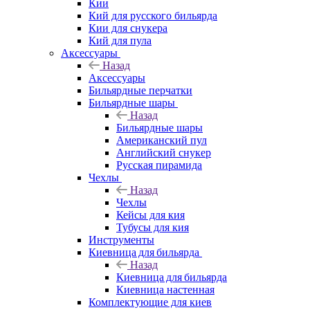
Кии
Кий для русского бильярда
Кии для снукера
Кий для пула
Аксессуары
Назад
Аксессуары
Бильярдные перчатки
Бильярдные шары
Назад
Бильярдные шары
Американский пул
Английский снукер
Русская пирамида
Чехлы
Назад
Чехлы
Кейсы для кия
Тубусы для кия
Инструменты
Киевница для бильярда
Назад
Киевница для бильярда
Киевница настенная
Комплектующие для киев