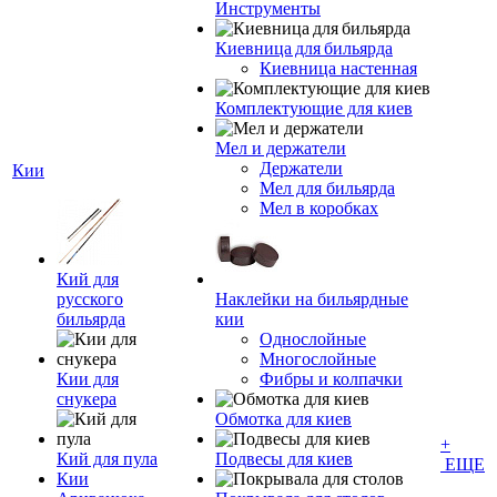
Инструменты
Киевница для бильярда
Киевница настенная
Комплектующие для киев
Мел и держатели
Держатели
Кии
Мел для бильярда
Мел в коробках
Кий для
русского
Наклейки на бильярдные
бильярда
кии
Однослойные
Многослойные
Кии для
Фибры и колпачки
снукера
Обмотка для киев
+
Кий для пула
Подвесы для киев
ЕЩЕ
Кии