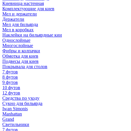
Киевница настенная
Комплектующие для киев
Мел и держатели
Держатели
Мел для бильярда
Мел в коробках
Наклейки на бильярдные кии
Однослойные
Многослойные
Фибры и колпачки
Обмотка для киев
Подвесы для киев
Покрывала для столов
7 футов
8 футов
9 футов
10 футов
12 футов
Средства по уходу
Сукно для бильярда
Iwan Simonis
Manhattan
Grand
Светильники
7 футов