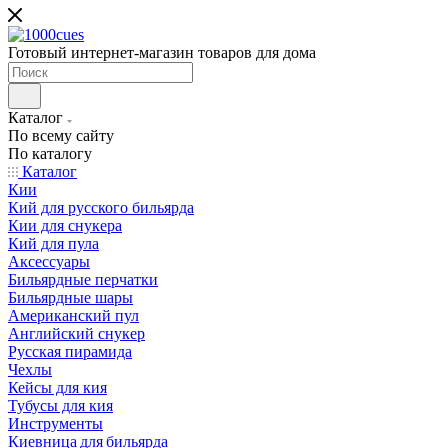
Готовый интернет-магазин товаров для дома
Каталог
По всему сайту
По каталогу
Каталог
Кии
Кий для русского бильярда
Кии для снукера
Кий для пула
Аксессуары
Бильярдные перчатки
Бильярдные шары
Американский пул
Английский снукер
Русская пирамида
Чехлы
Кейсы для кия
Тубусы для кия
Инструменты
Киевница для бильярда