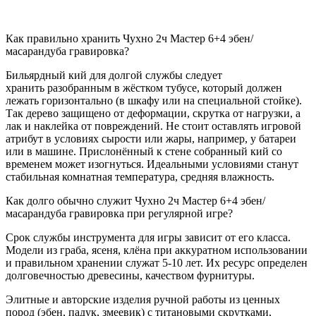
Как правильно хранить Чухно 2ч Мастер 6+4 эбен/
масарандуба гравировка?
Бильярдный кий для долгой службы следует
хранить разобранным в жёстком тубусе, который должен
лежать горизонтально (в шкафу или на специальной стойке).
Так дерево защищено от деформации, скрутка от нагрузки, а
лак и наклейка от повреждений. Не стоит оставлять игровой
атрибут в условиях сырости или жары, например, у батареи
или в машине. Прислонённый к стене собранный кий со
временем может изогнуться. Идеальными условиями станут
стабильная комнатная температура, средняя влажность.
Как долго обычно служит Чухно 2ч Мастер 6+4 эбен/
масарандуба гравировка при регулярной игре?
Срок службы инструмента для игры зависит от его класса.
Модели из граба, ясеня, клёна при аккуратном использовании
и правильном хранении служат 5-10 лет. Их ресурс определен
долговечностью древесины, качеством фурнитуры.
Элитные и авторские изделия ручной работы из ценных
пород (эбен, падук, змеевик) с титановыми скрутками,