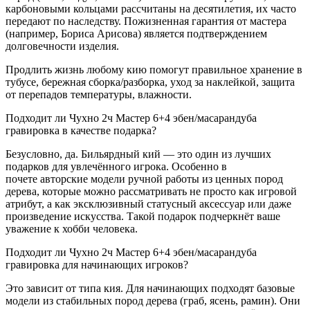
карбоновыми кольцами рассчитаны на десятилетия, их часто
передают по наследству. Пожизненная гарантия от мастера
(например, Бориса Арисова) является подтверждением
долговечности изделия.
Продлить жизнь любому кию помогут правильное хранение в
тубусе, бережная сборка/разборка, уход за наклейкой, защита
от перепадов температуры, влажности.
Подходит ли Чухно 2ч Мастер 6+4 эбен/масарандуба
гравировка в качестве подарка?
Безусловно, да. Бильярдный кий — это один из лучших
подарков для увлечённого игрока. Особенно в
почете авторские модели ручной работы из ценных пород
дерева, которые можно рассматривать не просто как игровой
атрибут, а как эксклюзивный статусный аксессуар или даже
произведение искусства. Такой подарок подчеркнёт ваше
уважение к хобби человека.
Подходит ли Чухно 2ч Мастер 6+4 эбен/масарандуба
гравировка для начинающих игроков?
Это зависит от типа кия. Для начинающих подходят базовые
модели из стабильных пород дерева (граб, ясень, рамин). Они