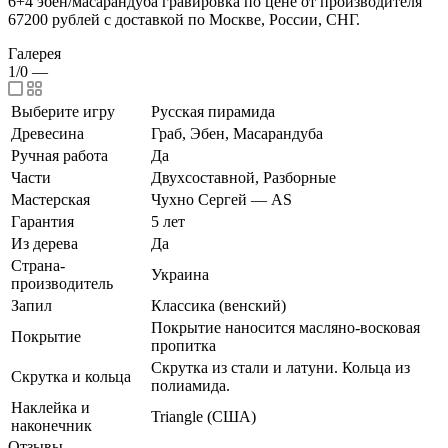
6+4 эбен/масарандуба гравировка по цене от производителя
67200 рублей с доставкой по Москве, России, СНГ.
Галерея
1/0
—
Выберите игру
Русская пирамида
Древесина
Граб, Эбен, Масарандуба
Ручная работа
Да
Части
Двухсоставной, Разборные
Мастерская
Чухно Сергей — AS
Гарантия
5 лет
Из дерева
Да
Страна-
Украина
производитель
Запил
Классика (венский)
Покрытие наносится масляно-восковая
Покрытие
пропитка
Скрутка из стали и латуни. Кольца из
Скрутка и кольца
полиамида.
Наклейка и
Triangle (США)
наконечник
Отзывы