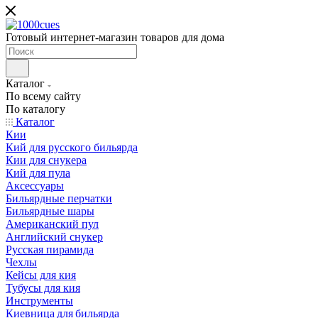
Готовый интернет-магазин товаров для дома
Каталог
По всему сайту
По каталогу
Каталог
Кии
Кий для русского бильярда
Кии для снукера
Кий для пула
Аксессуары
Бильярдные перчатки
Бильярдные шары
Американский пул
Английский снукер
Русская пирамида
Чехлы
Кейсы для кия
Тубусы для кия
Инструменты
Киевница для бильярда