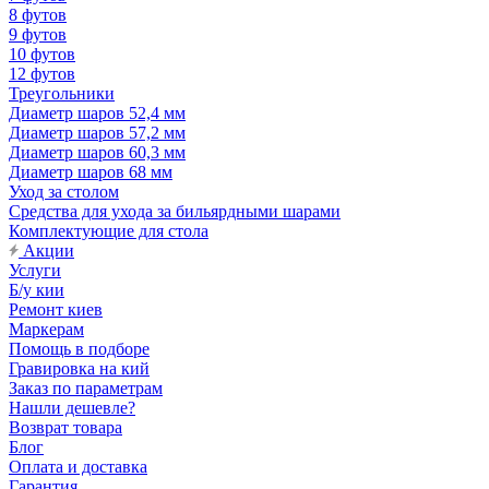
8 футов
9 футов
10 футов
12 футов
Треугольники
Диаметр шаров 52,4 мм
Диаметр шаров 57,2 мм
Диаметр шаров 60,3 мм
Диаметр шаров 68 мм
Уход за столом
Средства для ухода за бильярдными шарами
Комплектующие для стола
Акции
Услуги
Б/у кии
Ремонт киев
Маркерам
Помощь в подборе
Гравировка на кий
Заказ по параметрам
Нашли дешевле?
Возврат товара
Блог
Оплата и доставка
Гарантия