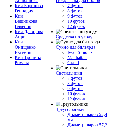
Ариванюка
Покрывала для столов
Кии Баринова
7 футов
Геннадия
8 футов
Кии
9 футов
Вешникова
10 футов
Валерия
12 футов
Кии Давидова
Анри
Средства по уходу
Кии
Онищенко
Сукно для бильярда
Евгения
Iwan Simonis
Кии Тропина
Manhattan
Романа
Grand
Светильники
7 футов
8 футов
9 футов
10 футов
12 футов
Треугольники
Диаметр шаров 52,4
мм
Диаметр шаров 57,2