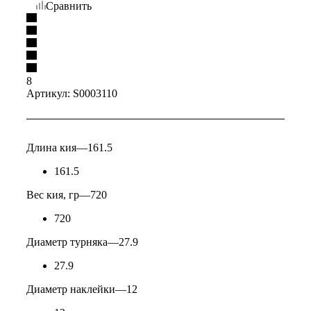
Сравнить
8
Артикул:
S0003110
Длина кия
—
161.5
161.5
Вес кия, гр
—
720
720
Диаметр турняка
—
27.9
27.9
Диаметр наклейки
—
12