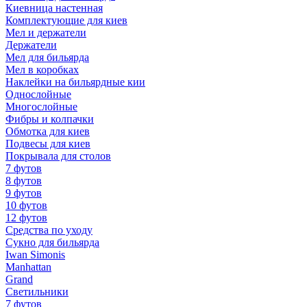
Киевница настенная
Комплектующие для киев
Мел и держатели
Держатели
Мел для бильярда
Мел в коробках
Наклейки на бильярдные кии
Однослойные
Многослойные
Фибры и колпачки
Обмотка для киев
Подвесы для киев
Покрывала для столов
7 футов
8 футов
9 футов
10 футов
12 футов
Средства по уходу
Сукно для бильярда
Iwan Simonis
Manhattan
Grand
Светильники
7 футов