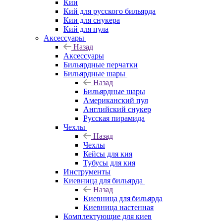
Кии
Кий для русского бильярда
Кии для снукера
Кий для пула
Аксессуары
Назад
Аксессуары
Бильярдные перчатки
Бильярдные шары
Назад
Бильярдные шары
Американский пул
Английский снукер
Русская пирамида
Чехлы
Назад
Чехлы
Кейсы для кия
Тубусы для кия
Инструменты
Киевница для бильярда
Назад
Киевница для бильярда
Киевница настенная
Комплектующие для киев