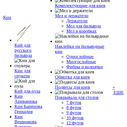
Комплектующие для киев
Мел и держатели
Кии
Держатели
Мел для бильярда
Мел в коробках
Кий для
Наклейки на бильярдные
русского
кии
бильярда
Однослойные
Многослойные
Фибры и колпачки
Кии для
снукера
Обмотка для киев
Подвесы для киев
+
Кий для пула
ЕЩЕ
Кии
Покрывала для столов
Ариванюка
7 футов
Кии Баринова
8 футов
Геннадия
9 футов
Кии
10 футов
Вешникова
12 футов
Валерия