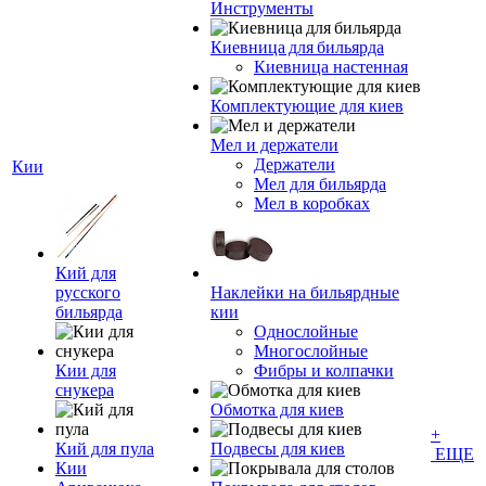
Инструменты
Киевница для бильярда
Киевница настенная
Комплектующие для киев
Мел и держатели
Держатели
Кии
Мел для бильярда
Мел в коробках
Кий для
русского
Наклейки на бильярдные
бильярда
кии
Однослойные
Многослойные
Кии для
Фибры и колпачки
снукера
Обмотка для киев
+
Кий для пула
Подвесы для киев
ЕЩЕ
Кии