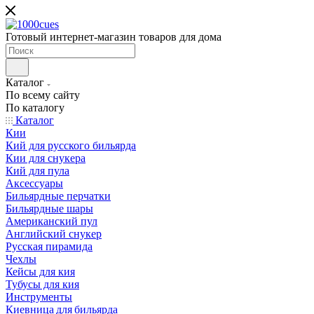
Готовый интернет-магазин товаров для дома
Каталог
По всему сайту
По каталогу
Каталог
Кии
Кий для русского бильярда
Кии для снукера
Кий для пула
Аксессуары
Бильярдные перчатки
Бильярдные шары
Американский пул
Английский снукер
Русская пирамида
Чехлы
Кейсы для кия
Тубусы для кия
Инструменты
Киевница для бильярда