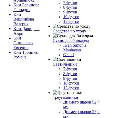
Ариванюка
7 футов
Кии Баринова
8 футов
Геннадия
9 футов
Кии
10 футов
Вешникова
12 футов
Валерия
Кии Давидова
Средства по уходу
Анри
Кии
Сукно для бильярда
Онищенко
Iwan Simonis
Евгения
Manhattan
Кии Тропина
Grand
Романа
Светильники
7 футов
8 футов
9 футов
10 футов
12 футов
Треугольники
Диаметр шаров 52,4
мм
Диаметр шаров 57,2
мм