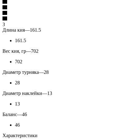
3
Длина кия
—
161.5
161.5
Вес кия, гр
—
702
702
Диаметр турняка
—
28
28
Диаметр наклейки
—
13
13
Баланс
—
46
46
Характеристики