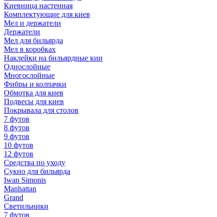
Киевница настенная
Комплектующие для киев
Мел и держатели
Держатели
Мел для бильярда
Мел в коробках
Наклейки на бильярдные кии
Однослойные
Многослойные
Фибры и колпачки
Обмотка для киев
Подвесы для киев
Покрывала для столов
7 футов
8 футов
9 футов
10 футов
12 футов
Средства по уходу
Сукно для бильярда
Iwan Simonis
Manhattan
Grand
Светильники
7 футов