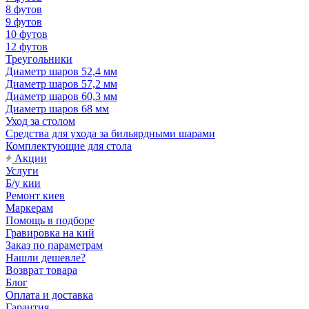
8 футов
9 футов
10 футов
12 футов
Треугольники
Диаметр шаров 52,4 мм
Диаметр шаров 57,2 мм
Диаметр шаров 60,3 мм
Диаметр шаров 68 мм
Уход за столом
Средства для ухода за бильярдными шарами
Комплектующие для стола
Акции
Услуги
Б/у кии
Ремонт киев
Маркерам
Помощь в подборе
Гравировка на кий
Заказ по параметрам
Нашли дешевле?
Возврат товара
Блог
Оплата и доставка
Гарантия