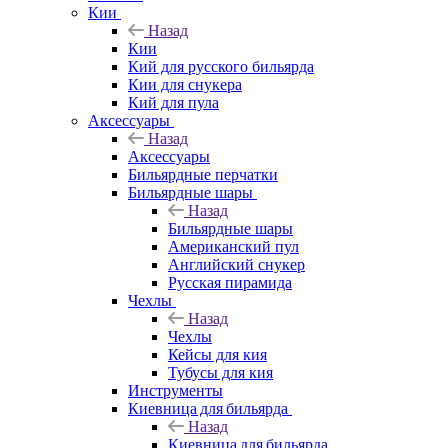
Кии
Назад
Кии
Кий для русского бильярда
Кии для снукера
Кий для пула
Аксессуары
Назад
Аксессуары
Бильярдные перчатки
Бильярдные шары
Назад
Бильярдные шары
Американский пул
Английский снукер
Русская пирамида
Чехлы
Назад
Чехлы
Кейсы для кия
Тубусы для кия
Инструменты
Киевница для бильярда
Назад
Киевница для бильярда