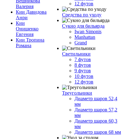
Вешникова
12 футов
Валерия
Кии Давидова
Средства по уходу
Анри
Кии
Сукно для бильярда
Онищенко
Iwan Simonis
Евгения
Manhattan
Кии Тропина
Grand
Романа
Светильники
7 футов
8 футов
9 футов
10 футов
12 футов
Треугольники
Диаметр шаров 52,4
мм
Диаметр шаров 57,2
мм
Диаметр шаров 60,3
мм
Диаметр шаров 68 мм