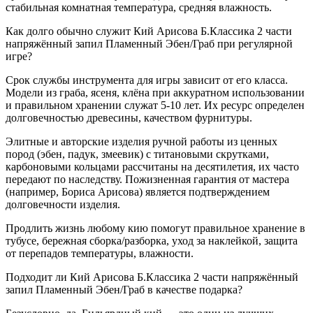
стабильная комнатная температура, средняя влажность.
Как долго обычно служит Кий Арисова Б.Классика 2 части
напряжённый запил Пламенный Эбен/Граб при регулярной
игре?
Срок службы инструмента для игры зависит от его класса.
Модели из граба, ясеня, клёна при аккуратном использовании
и правильном хранении служат 5-10 лет. Их ресурс определен
долговечностью древесины, качеством фурнитуры.
Элитные и авторские изделия ручной работы из ценных
пород (эбен, падук, змеевик) с титановыми скрутками,
карбоновыми кольцами рассчитаны на десятилетия, их часто
передают по наследству. Пожизненная гарантия от мастера
(например, Бориса Арисова) является подтверждением
долговечности изделия.
Продлить жизнь любому кию помогут правильное хранение в
тубусе, бережная сборка/разборка, уход за наклейкой, защита
от перепадов температуры, влажности.
Подходит ли Кий Арисова Б.Классика 2 части напряжённый
запил Пламенный Эбен/Граб в качестве подарка?