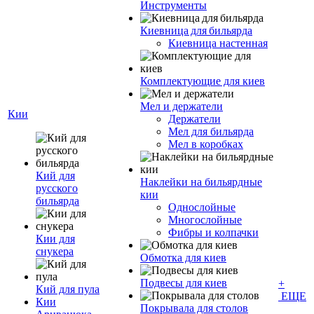
Инструменты
Киевница для бильярда
Киевница настенная
Комплектующие для киев
Мел и держатели
Кии
Держатели
Мел для бильярда
Мел в коробках
Кий для
Наклейки на бильярдные
русского
кии
бильярда
Однослойные
Многослойные
Фибры и колпачки
Кии для
снукера
Обмотка для киев
Подвесы для киев
+
Кий для пула
ЕЩЕ
Кии
Покрывала для столов