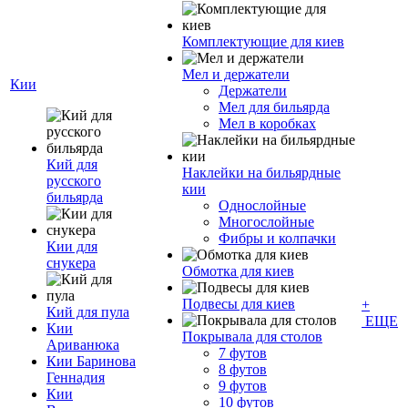
Комплектующие для киев
Мел и держатели
Кии
Держатели
Мел для бильярда
Мел в коробках
Кий для
Наклейки на бильярдные
русского
кии
бильярда
Однослойные
Многослойные
Фибры и колпачки
Кии для
снукера
Обмотка для киев
Подвесы для киев
+
Кий для пула
ЕЩЕ
Кии
Покрывала для столов
Ариванюка
7 футов
Кии Баринова
8 футов
Геннадия
9 футов
Кии
10 футов