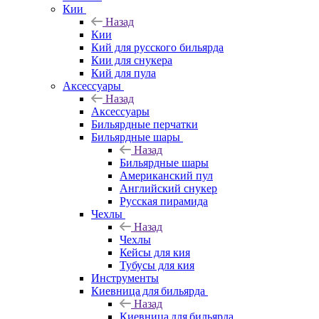
Кии
Назад
Кии
Кий для русского бильярда
Кии для снукера
Кий для пула
Аксессуары
Назад
Аксессуары
Бильярдные перчатки
Бильярдные шары
Назад
Бильярдные шары
Американский пул
Английский снукер
Русская пирамида
Чехлы
Назад
Чехлы
Кейсы для кия
Тубусы для кия
Инструменты
Киевница для бильярда
Назад
Киевница для бильярда