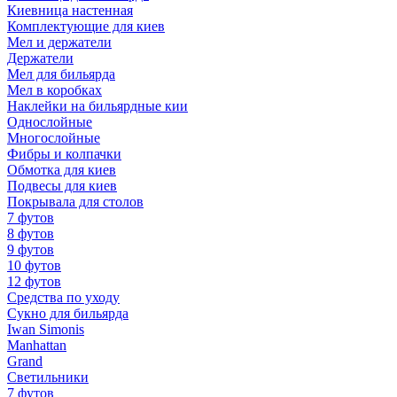
Киевница настенная
Комплектующие для киев
Мел и держатели
Держатели
Мел для бильярда
Мел в коробках
Наклейки на бильярдные кии
Однослойные
Многослойные
Фибры и колпачки
Обмотка для киев
Подвесы для киев
Покрывала для столов
7 футов
8 футов
9 футов
10 футов
12 футов
Средства по уходу
Сукно для бильярда
Iwan Simonis
Manhattan
Grand
Светильники
7 футов