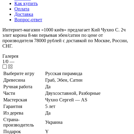
Как купить
Оплата
Доставка
Вопрос-ответ
Интернет-магазин «1000 киёв» предлагает Кий Чухно С. 2ч
элит корона 8-ми перьевая эбен/сатин по цене от
производителя 78000 рублей с доставкой по Москве, России,
СНГ.
Галерея
1/0
—
Выберите игру
Русская пирамида
Древесина
Граб, Эбен, Сатин
Ручная работа
Да
Части
Двухсоставной, Разборные
Мастерская
Чухно Сергей — AS
Гарантия
5 лет
Из дерева
Да
Страна-
Украина
производитель
Подарок
Y