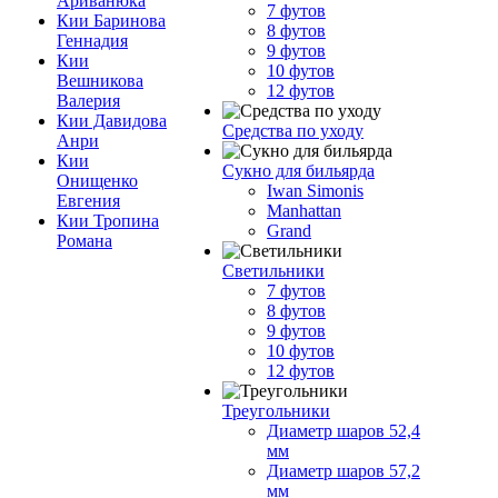
Ариванюка
7 футов
Кии Баринова
8 футов
Геннадия
9 футов
Кии
10 футов
Вешникова
12 футов
Валерия
Кии Давидова
Средства по уходу
Анри
Кии
Сукно для бильярда
Онищенко
Iwan Simonis
Евгения
Manhattan
Кии Тропина
Grand
Романа
Светильники
7 футов
8 футов
9 футов
10 футов
12 футов
Треугольники
Диаметр шаров 52,4
мм
Диаметр шаров 57,2
мм