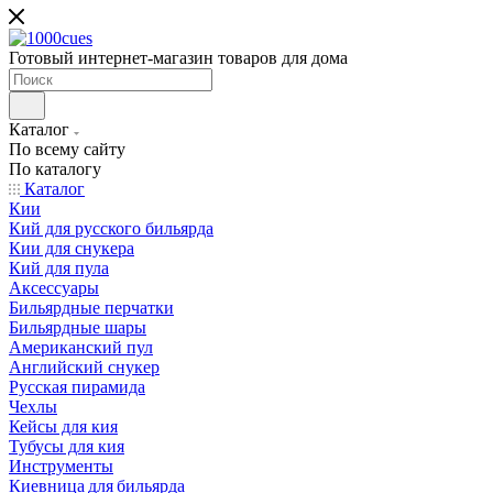
Готовый интернет-магазин товаров для дома
Каталог
По всему сайту
По каталогу
Каталог
Кии
Кий для русского бильярда
Кии для снукера
Кий для пула
Аксессуары
Бильярдные перчатки
Бильярдные шары
Американский пул
Английский снукер
Русская пирамида
Чехлы
Кейсы для кия
Тубусы для кия
Инструменты
Киевница для бильярда