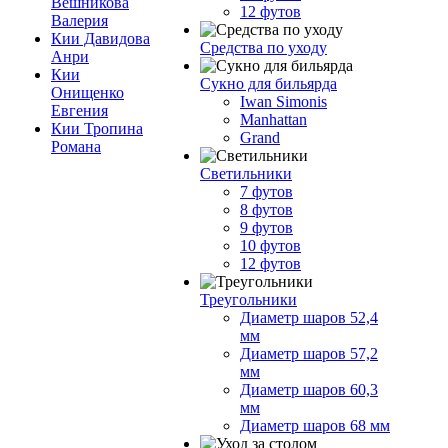
Вешникова
12 футов
Валерия
Кии Давидова
Средства по уходу
Анри
Кии
Сукно для бильярда
Онищенко
Iwan Simonis
Евгения
Manhattan
Кии Тропина
Grand
Романа
Светильники
7 футов
8 футов
9 футов
10 футов
12 футов
Треугольники
Диаметр шаров 52,4
мм
Диаметр шаров 57,2
мм
Диаметр шаров 60,3
мм
Диаметр шаров 68 мм