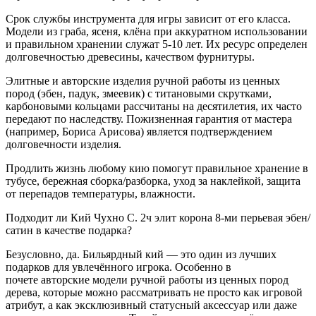
Срок службы инструмента для игры зависит от его класса.
Модели из граба, ясеня, клёна при аккуратном использовании
и правильном хранении служат 5-10 лет. Их ресурс определен
долговечностью древесины, качеством фурнитуры.
Элитные и авторские изделия ручной работы из ценных
пород (эбен, падук, змеевик) с титановыми скрутками,
карбоновыми кольцами рассчитаны на десятилетия, их часто
передают по наследству. Пожизненная гарантия от мастера
(например, Бориса Арисова) является подтверждением
долговечности изделия.
Продлить жизнь любому кию помогут правильное хранение в
тубусе, бережная сборка/разборка, уход за наклейкой, защита
от перепадов температуры, влажности.
Подходит ли Кий Чухно С. 2ч элит корона 8-ми перьевая эбен/
сатин в качестве подарка?
Безусловно, да. Бильярдный кий — это один из лучших
подарков для увлечённого игрока. Особенно в
почете авторские модели ручной работы из ценных пород
дерева, которые можно рассматривать не просто как игровой
атрибут, а как эксклюзивный статусный аксессуар или даже