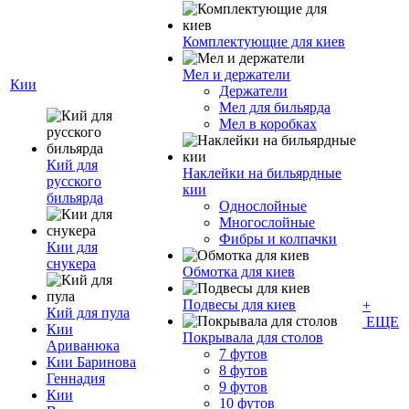
Комплектующие для киев
Мел и держатели
Кии
Держатели
Мел для бильярда
Мел в коробках
Кий для
Наклейки на бильярдные
русского
кии
бильярда
Однослойные
Многослойные
Фибры и колпачки
Кии для
снукера
Обмотка для киев
Подвесы для киев
+
Кий для пула
ЕЩЕ
Кии
Покрывала для столов
Ариванюка
7 футов
Кии Баринова
8 футов
Геннадия
9 футов
Кии
10 футов