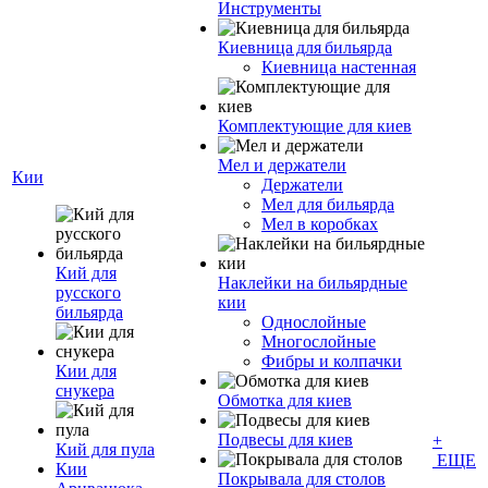
Инструменты
Киевница для бильярда
Киевница настенная
Комплектующие для киев
Мел и держатели
Кии
Держатели
Мел для бильярда
Мел в коробках
Кий для
Наклейки на бильярдные
русского
кии
бильярда
Однослойные
Многослойные
Фибры и колпачки
Кии для
снукера
Обмотка для киев
Подвесы для киев
+
Кий для пула
ЕЩЕ
Кии
Покрывала для столов