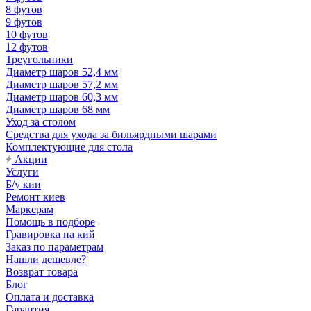
8 футов
9 футов
10 футов
12 футов
Треугольники
Диаметр шаров 52,4 мм
Диаметр шаров 57,2 мм
Диаметр шаров 60,3 мм
Диаметр шаров 68 мм
Уход за столом
Средства для ухода за бильярдными шарами
Комплектующие для стола
Акции
Услуги
Б/у кии
Ремонт киев
Маркерам
Помощь в подборе
Гравировка на кий
Заказ по параметрам
Нашли дешевле?
Возврат товара
Блог
Оплата и доставка
Гарантия