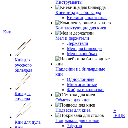
Инструменты
Киевница для бильярда
Киевница настенная
Комплектующие для киев
Кии
Мел и держатели
Держатели
Мел для бильярда
Мел в коробках
Кий для
русского
Наклейки на бильярдные
бильярда
кии
Однослойные
Многослойные
Фибры и колпачки
Кии для
снукера
Обмотка для киев
Подвесы для киев
+
ЕЩЕ
Покрывала для столов
Кий для пула
7 футов
Кии