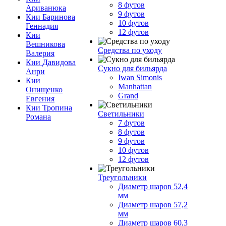
8 футов
Ариванюка
9 футов
Кии Баринова
10 футов
Геннадия
12 футов
Кии
Вешникова
Средства по уходу
Валерия
Кии Давидова
Сукно для бильярда
Анри
Iwan Simonis
Кии
Manhattan
Онищенко
Grand
Евгения
Кии Тропина
Светильники
Романа
7 футов
8 футов
9 футов
10 футов
12 футов
Треугольники
Диаметр шаров 52,4
мм
Диаметр шаров 57,2
мм
Диаметр шаров 60,3