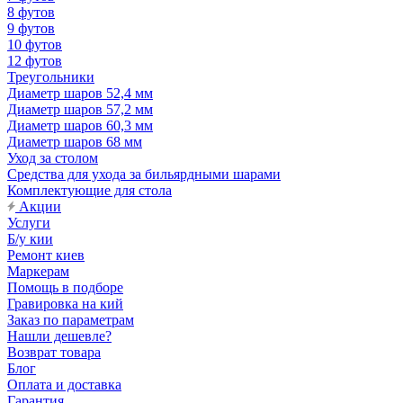
8 футов
9 футов
10 футов
12 футов
Треугольники
Диаметр шаров 52,4 мм
Диаметр шаров 57,2 мм
Диаметр шаров 60,3 мм
Диаметр шаров 68 мм
Уход за столом
Средства для ухода за бильярдными шарами
Комплектующие для стола
Акции
Услуги
Б/у кии
Ремонт киев
Маркерам
Помощь в подборе
Гравировка на кий
Заказ по параметрам
Нашли дешевле?
Возврат товара
Блог
Оплата и доставка
Гарантия