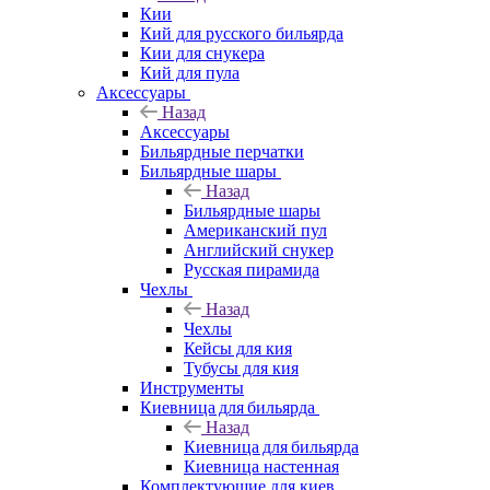
Кии
Кий для русского бильярда
Кии для снукера
Кий для пула
Аксессуары
Назад
Аксессуары
Бильярдные перчатки
Бильярдные шары
Назад
Бильярдные шары
Американский пул
Английский снукер
Русская пирамида
Чехлы
Назад
Чехлы
Кейсы для кия
Тубусы для кия
Инструменты
Киевница для бильярда
Назад
Киевница для бильярда
Киевница настенная
Комплектующие для киев