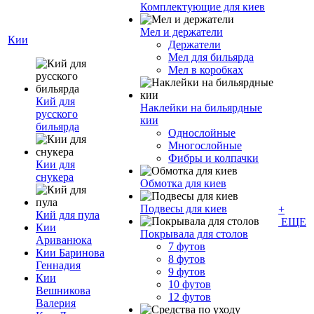
Комплектующие для киев
Мел и держатели
Кии
Держатели
Мел для бильярда
Мел в коробках
Кий для
Наклейки на бильярдные
русского
кии
бильярда
Однослойные
Многослойные
Фибры и колпачки
Кии для
снукера
Обмотка для киев
Подвесы для киев
+
Кий для пула
ЕЩЕ
Кии
Покрывала для столов
Ариванюка
7 футов
Кии Баринова
8 футов
Геннадия
9 футов
Кии
10 футов
Вешникова
12 футов
Валерия