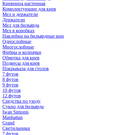
Киевница настенная
Комплектующие для киев
Мел и держатели
Держатели
Мел для бильярда
Мел в коробках
Наклейки на бильярдные кии
Однослойные
Многослойные
Фибры и колпачки
Обмотка для киев
Подвесы для киев
Покрывала для столов
7 футов
8 футов
9 футов
10 футов
12 футов
Средства по уходу
Сукно для бильярда
Iwan Simonis
Manhattan
Grand
Светильники
7 футов