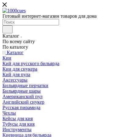
Готовый интернет-магазин товаров для дома
Каталог
По всему сайту
По каталогу
Каталог
Кии
Кий для русского бильярда
Кии для снукера
Кий для пула
Аксессуары
Бильярдные перчатки
Бильярдные шары
Американский пул
Английский снукер
Русская пирамида
Чехлы
Кейсы для кия
Тубусы для кия
Инструменты
Киевница для бильярда