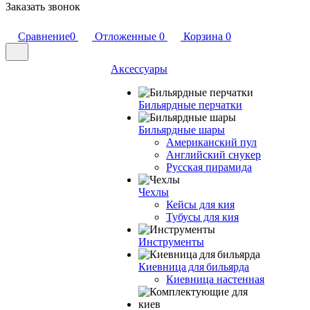
Заказать звонок
Сравнение
0
Отложенные
0
Корзина
0
Аксессуары
Бильярдные перчатки
Бильярдные шары
Американский пул
Английский снукер
Русская пирамида
Чехлы
Кейсы для кия
Тубусы для кия
Инструменты
Киевница для бильярда
Киевница настенная