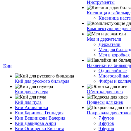
Инструменты
Киевница для бильяр
Киевница насте
Комплектующие для 
Мел и держатели
Держатели
Мел для бильяр
Мел в коробках
Наклейки на бильярд
Кии
Однослойные
Многослойные
Кий для русского бильярда
Фибры и колпа
Кии для снукера
Обмотка для киев
Кий для пула
Подвесы для киев
Кии Ариванюка
Кии Баринова Геннадия
Покрывала для столо
Кии Вешникова Валерия
7 футов
Кии Давидова Анри
8 футов
Кии Онищенко Евгения
9 футов