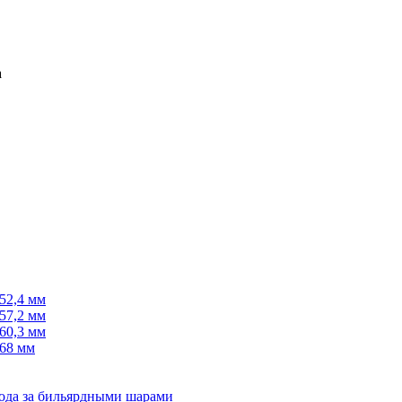
52,4 мм
57,2 мм
60,3 мм
68 мм
хода за бильярдными шарами