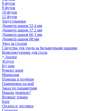
8 футов
9 футов
10 футов
12 футов
Треугольники
Диаметр шаров 52,4 мм
Диаметр шаров 57,2 мм
Диаметр шаров 60,3 мм
Диаметр шаров 68 мм
Уход за столом
Средства для ухода за бильярдными шарами
Комплектующие для стола
Акции
Услуги
Б/у кии
Ремонт киев
Маркерам
Помощь в подборе
Гравировка на кий
Заказ по параметрам
Нашли дешевле?
Возврат товара
Блог
Оплата и доставка
Гарантия