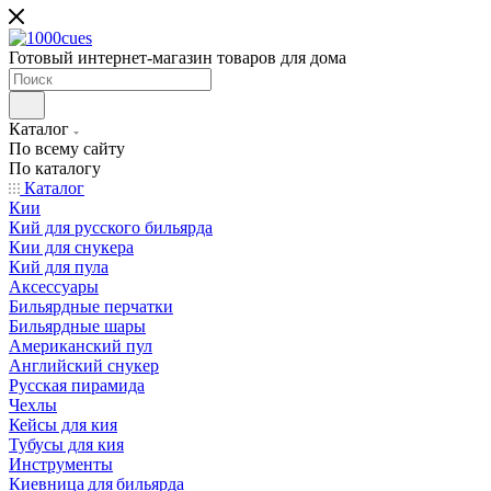
Готовый интернет-магазин товаров для дома
Каталог
По всему сайту
По каталогу
Каталог
Кии
Кий для русского бильярда
Кии для снукера
Кий для пула
Аксессуары
Бильярдные перчатки
Бильярдные шары
Американский пул
Английский снукер
Русская пирамида
Чехлы
Кейсы для кия
Тубусы для кия
Инструменты
Киевница для бильярда