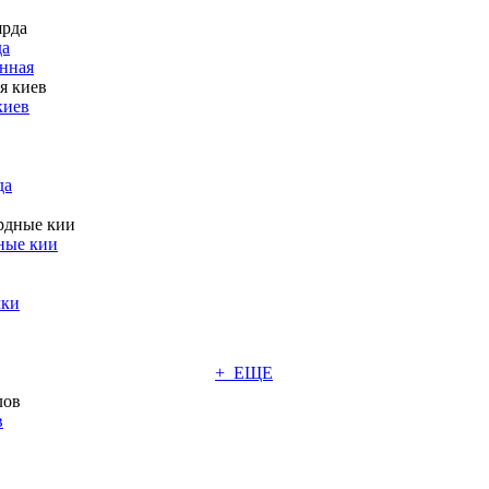
да
нная
киев
да
ные кии
чки
+ ЕЩЕ
в