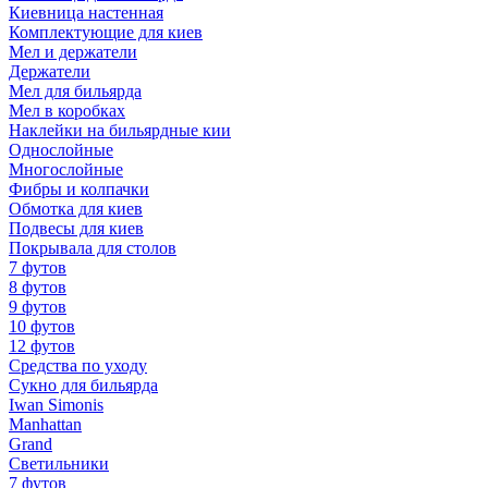
Киевница настенная
Комплектующие для киев
Мел и держатели
Держатели
Мел для бильярда
Мел в коробках
Наклейки на бильярдные кии
Однослойные
Многослойные
Фибры и колпачки
Обмотка для киев
Подвесы для киев
Покрывала для столов
7 футов
8 футов
9 футов
10 футов
12 футов
Средства по уходу
Сукно для бильярда
Iwan Simonis
Manhattan
Grand
Светильники
7 футов