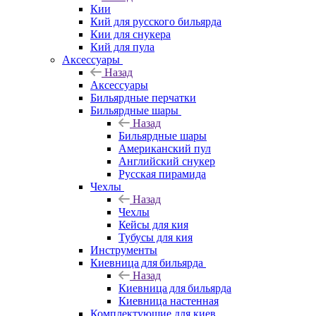
Кии
Кий для русского бильярда
Кии для снукера
Кий для пула
Аксессуары
Назад
Аксессуары
Бильярдные перчатки
Бильярдные шары
Назад
Бильярдные шары
Американский пул
Английский снукер
Русская пирамида
Чехлы
Назад
Чехлы
Кейсы для кия
Тубусы для кия
Инструменты
Киевница для бильярда
Назад
Киевница для бильярда
Киевница настенная
Комплектующие для киев