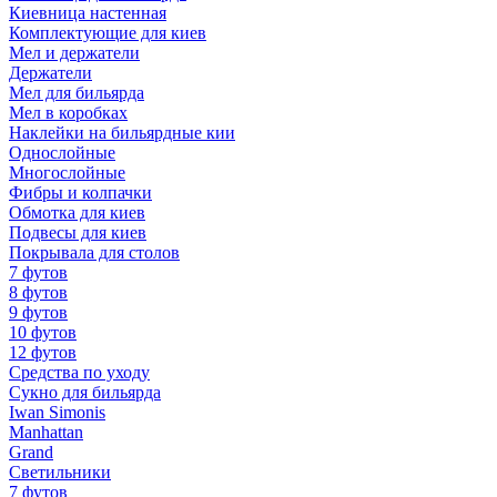
Киевница настенная
Комплектующие для киев
Мел и держатели
Держатели
Мел для бильярда
Мел в коробках
Наклейки на бильярдные кии
Однослойные
Многослойные
Фибры и колпачки
Обмотка для киев
Подвесы для киев
Покрывала для столов
7 футов
8 футов
9 футов
10 футов
12 футов
Средства по уходу
Сукно для бильярда
Iwan Simonis
Manhattan
Grand
Светильники
7 футов