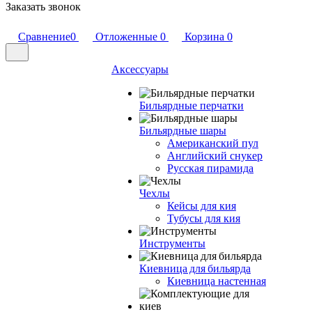
Заказать звонок
Сравнение
0
Отложенные
0
Корзина
0
Аксессуары
Бильярдные перчатки
Бильярдные шары
Американский пул
Английский снукер
Русская пирамида
Чехлы
Кейсы для кия
Тубусы для кия
Инструменты
Киевница для бильярда
Киевница настенная