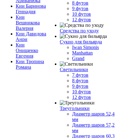
Ариванюка
8 футов
Кии Баринова
9 футов
Геннадия
10 футов
Кии
12 футов
Вешникова
Валерия
Средства по уходу
Кии Давидова
Анри
Сукно для бильярда
Кии
Iwan Simonis
Онищенко
Manhattan
Евгения
Grand
Кии Тропина
Романа
Светильники
7 футов
8 футов
9 футов
10 футов
12 футов
Треугольники
Диаметр шаров 52,4
мм
Диаметр шаров 57,2
мм
Диаметр шаров 60,3