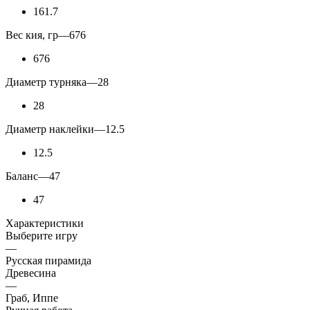
161.7
Вес кия, гр
—
676
676
Диаметр турняка
—
28
28
Диаметр наклейки
—
12.5
12.5
Баланс
—
47
47
Характеристики
Выберите игру
—
Русская пирамида
Древесина
—
Граб, Иппе