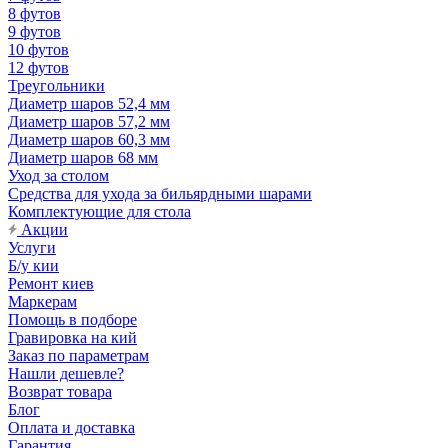
8 футов
9 футов
10 футов
12 футов
Треугольники
Диаметр шаров 52,4 мм
Диаметр шаров 57,2 мм
Диаметр шаров 60,3 мм
Диаметр шаров 68 мм
Уход за столом
Средства для ухода за бильярдными шарами
Комплектующие для стола
Акции
Услуги
Б/у кии
Ремонт киев
Маркерам
Помощь в подборе
Гравировка на кий
Заказ по параметрам
Нашли дешевле?
Возврат товара
Блог
Оплата и доставка
Гарантия