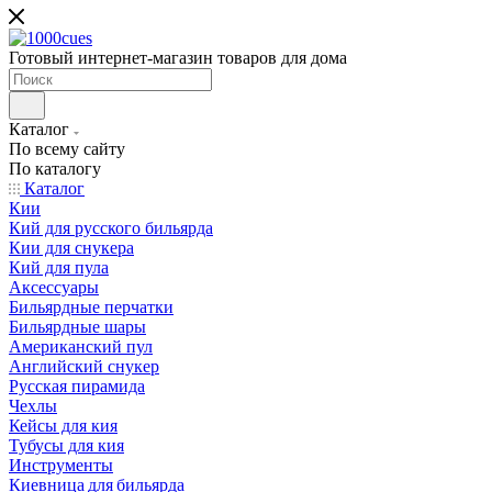
Готовый интернет-магазин товаров для дома
Каталог
По всему сайту
По каталогу
Каталог
Кии
Кий для русского бильярда
Кии для снукера
Кий для пула
Аксессуары
Бильярдные перчатки
Бильярдные шары
Американский пул
Английский снукер
Русская пирамида
Чехлы
Кейсы для кия
Тубусы для кия
Инструменты
Киевница для бильярда