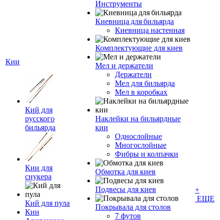
Инструменты
Киевница для бильярда
Киевница настенная
Комплектующие для киев
Кии
Мел и держатели
Держатели
Мел для бильярда
Мел в коробках
Кий для
русского
Наклейки на бильярдные
бильярда
кии
Однослойные
Многослойные
Фибры и колпачки
Кии для
Обмотка для киев
снукера
Подвесы для киев
+
ЕЩЕ
Кий для пула
Покрывала для столов
Кии
7 футов