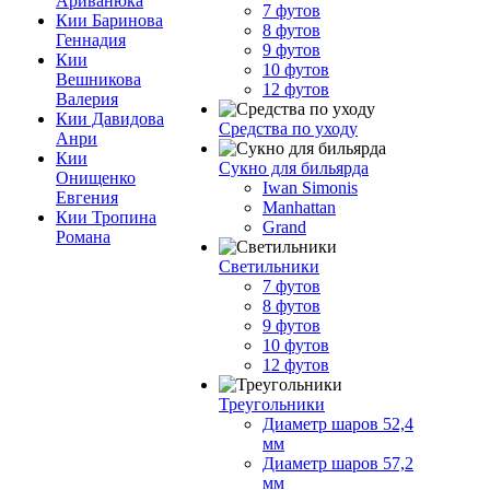
Ариванюка
7 футов
Кии Баринова
8 футов
Геннадия
9 футов
Кии
10 футов
Вешникова
12 футов
Валерия
Кии Давидова
Средства по уходу
Анри
Кии
Сукно для бильярда
Онищенко
Iwan Simonis
Евгения
Manhattan
Кии Тропина
Grand
Романа
Светильники
7 футов
8 футов
9 футов
10 футов
12 футов
Треугольники
Диаметр шаров 52,4
мм
Диаметр шаров 57,2
мм