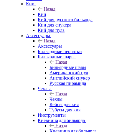
Кии
Назад
Кии
Кий для русского бильярда
Кии для снукера
Кий для пула
Аксессуары
Назад
Аксессуары
Бильярдные перчатки
Бильярдные шары
Назад
Бильярдные шары
Американский пул
Английский снукер
Русская пирамида
Чехлы
Назад
Чехлы
Кейсы для кия
Тубусы для кия
Инструменты
Киевница для бильярда
Назад
Киевница для бильярда