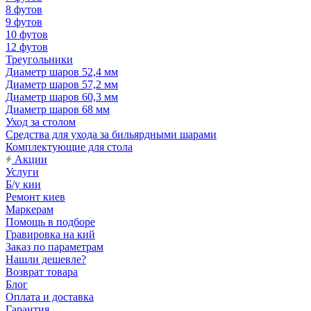
8 футов
9 футов
10 футов
12 футов
Треугольники
Диаметр шаров 52,4 мм
Диаметр шаров 57,2 мм
Диаметр шаров 60,3 мм
Диаметр шаров 68 мм
Уход за столом
Средства для ухода за бильярдными шарами
Комплектующие для стола
Акции
Услуги
Б/у кии
Ремонт киев
Маркерам
Помощь в подборе
Гравировка на кий
Заказ по параметрам
Нашли дешевле?
Возврат товара
Блог
Оплата и доставка
Гарантия