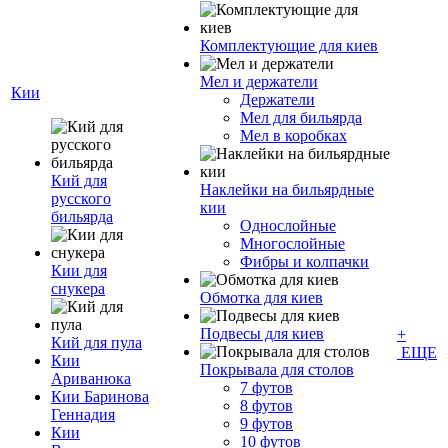
Комплектующие для киев
Мел и держатели
Кии
Держатели
Мел для бильярда
Мел в коробках
Кий для
Наклейки на бильярдные
русского
кии
бильярда
Однослойные
Многослойные
Фибры и колпачки
Кии для
снукера
Обмотка для киев
Подвесы для киев
+
Кий для пула
ЕЩЕ
Кии
Покрывала для столов
Ариванюка
7 футов
Кии Баринова
8 футов
Геннадия
9 футов
Кии
10 футов