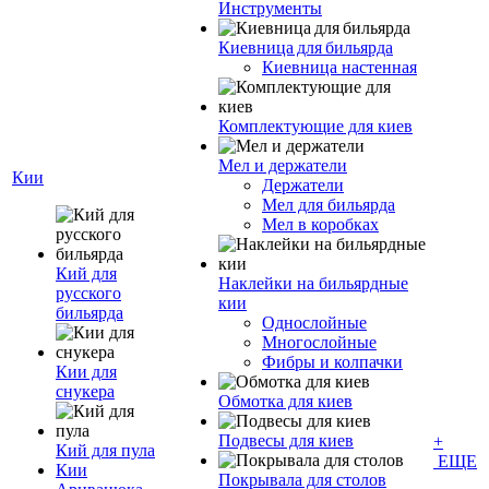
Инструменты
Киевница для бильярда
Киевница настенная
Комплектующие для киев
Мел и держатели
Кии
Держатели
Мел для бильярда
Мел в коробках
Кий для
Наклейки на бильярдные
русского
кии
бильярда
Однослойные
Многослойные
Фибры и колпачки
Кии для
снукера
Обмотка для киев
Подвесы для киев
+
Кий для пула
ЕЩЕ
Кии
Покрывала для столов