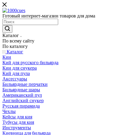
Готовый интернет-магазин товаров для дома
Каталог
По всему сайту
По каталогу
Каталог
Кии
Кий для русского бильярда
Кии для снукера
Кий для пула
Аксессуары
Бильярдные перчатки
Бильярдные шары
Американский пул
Английский снукер
Русская пирамида
Чехлы
Кейсы для кия
Тубусы для кия
Инструменты
Киевница для бильярда