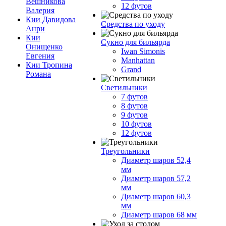
Вешникова
12 футов
Валерия
Кии Давидова
Средства по уходу
Анри
Кии
Сукно для бильярда
Онищенко
Iwan Simonis
Евгения
Manhattan
Кии Тропина
Grand
Романа
Светильники
7 футов
8 футов
9 футов
10 футов
12 футов
Треугольники
Диаметр шаров 52,4
мм
Диаметр шаров 57,2
мм
Диаметр шаров 60,3
мм
Диаметр шаров 68 мм