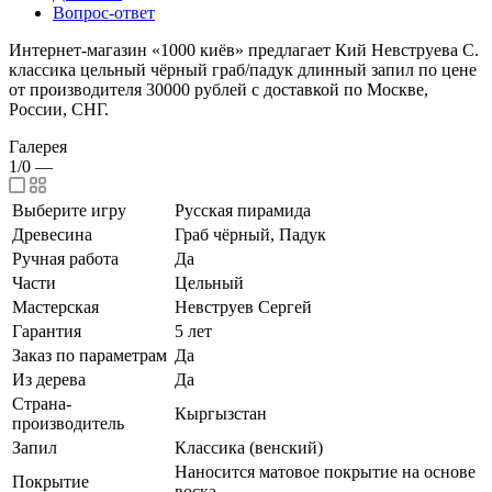
Вопрос-ответ
Интернет-магазин «1000 киёв» предлагает Кий Невструева С.
классика цельный чёрный граб/падук длинный запил по цене
от производителя 30000 рублей с доставкой по Москве,
России, СНГ.
Галерея
1/0
—
Выберите игру
Русская пирамида
Древесина
Граб чёрный, Падук
Ручная работа
Да
Части
Цельный
Мастерская
Невструев Сергей
Гарантия
5 лет
Заказ по параметрам
Да
Из дерева
Да
Страна-
Кыргызстан
производитель
Запил
Классика (венский)
Наносится матовое покрытие на основе
Покрытие
воска