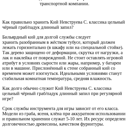
транспортной компании.
Как правильно хранить Кий Невструева С. классика цельный
чёрный граб/падук длинный запил?
Бильярдный кий для долгой службы следует
хранить разобранным в жёстком тубусе, который должен
лежать горизонтально (в шкафу или на специальной стойке).
Так дерево защищено от деформации, скрутка от нагрузки, а
лак и наклейка от повреждений. Не стоит оставлять игровой
атрибут в условиях сырости или жары, например, у батареи
или в машине. Прислонённый к стене собранный кий со
временем может изогнуться. Идеальными условиями станут
стабильная комнатная температура, средняя влажность.
Как долго обычно служит Кий Невструева С. классика
цельный чёрный граб/падук длинный запил при регулярной
игре?
Срок службы инструмента для игры зависит от его класса.
Модели из граба, ясеня, клёна при аккуратном использовании
и правильном хранении служат 5-10 лет. Их ресурс определен
долговечностью древесины, качеством фурнитуры.