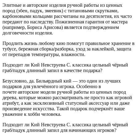
Элитные и авторские изделия ручной работы из ценных
пород (эбен, падук, змеевик) с титановыми скрутками,
карбоновыми кольцами рассчитаны на десятилетия, их часто
передают по наследству. Пожизненная гарантия от мастера
(например, Бориса Арисова) является подтверждением
долговечности изделия.
Продлить жизнь любому кию помогут правильное хранение в
тубусе, бережная сборка/разборка, уход за наклейкой, защита
от перепадов температуры, влажности.
Подходит ли Кий Невструева С. классика цельный чёрный
граб/падук длинный запил в качестве подарка?
Безусловно, да. Бильярдный кий — это один из лучших
подарков для увлечённого игрока. Особенно в
почете авторские модели ручной работы из ценных пород
дерева, которые можно рассматривать не просто как игровой
атрибут, а как эксклюзивный статусный аксессуар или даже
произведение искусства. Такой подарок подчеркнёт ваше
уважение к хобби человека.
Подходит ли Кий Невструева С. классика цельный чёрный
граб/падук длинный запил для начинающих игроков?