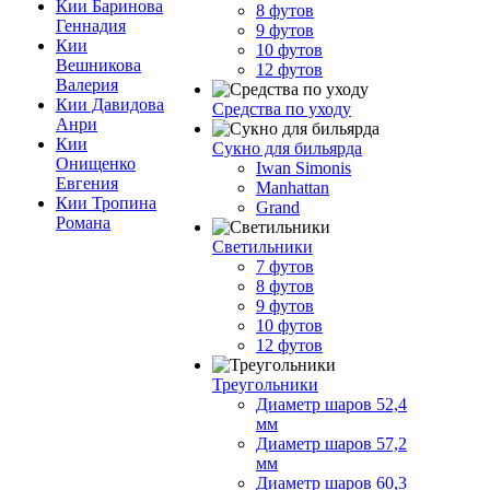
Кии Баринова
8 футов
Геннадия
9 футов
Кии
10 футов
Вешникова
12 футов
Валерия
Кии Давидова
Средства по уходу
Анри
Кии
Сукно для бильярда
Онищенко
Iwan Simonis
Евгения
Manhattan
Кии Тропина
Grand
Романа
Светильники
7 футов
8 футов
9 футов
10 футов
12 футов
Треугольники
Диаметр шаров 52,4
мм
Диаметр шаров 57,2
мм
Диаметр шаров 60,3