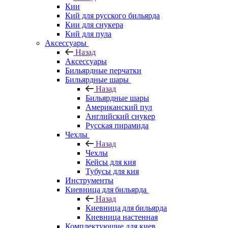
Кии
Кий для русского бильярда
Кии для снукера
Кий для пула
Аксессуары
Назад
Аксессуары
Бильярдные перчатки
Бильярдные шары
Назад
Бильярдные шары
Американский пул
Английский снукер
Русская пирамида
Чехлы
Назад
Чехлы
Кейсы для кия
Тубусы для кия
Инструменты
Киевница для бильярда
Назад
Киевница для бильярда
Киевница настенная
Комплектующие для киев