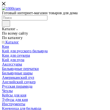
Готовый интернет-магазин товаров для дома
Каталог
По всему сайту
По каталогу
Каталог
Кии
Кий для русского бильярда
Кии для снукера
Кий для пула
Аксессуары
Бильярдные перчатки
Бильярдные шары
Американский пул
Английский снукер
Русская пирамида
Чехлы
Кейсы для кия
Тубусы для кия
Инструменты
Киевница для бильярда