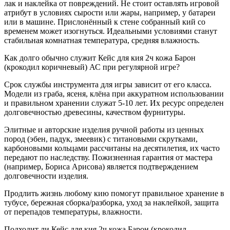
лак и наклейка от повреждений. Не стоит оставлять игровой
атрибут в условиях сырости или жары, например, у батареи
или в машине. Прислонённый к стене собранный кий со
временем может изогнуться. Идеальными условиями станут
стабильная комнатная температура, средняя влажность.
Как долго обычно служит Кейс для кия 2ч кожа Барон
(крокодил коричневый) АС при регулярной игре?
Срок службы инструмента для игры зависит от его класса.
Модели из граба, ясеня, клёна при аккуратном использовании
и правильном хранении служат 5-10 лет. Их ресурс определен
долговечностью древесины, качеством фурнитуры.
Элитные и авторские изделия ручной работы из ценных
пород (эбен, падук, змеевик) с титановыми скрутками,
карбоновыми кольцами рассчитаны на десятилетия, их часто
передают по наследству. Пожизненная гарантия от мастера
(например, Бориса Арисова) является подтверждением
долговечности изделия.
Продлить жизнь любому кию помогут правильное хранение в
тубусе, бережная сборка/разборка, уход за наклейкой, защита
от перепадов температуры, влажности.
Подходит ли Кейс для кия 2ч кожа Барон (крокодил