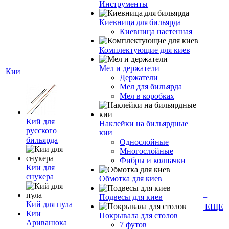
Инструменты
Киевница для бильярда
Киевница настенная
Комплектующие для киев
Мел и держатели
Кии
Держатели
Мел для бильярда
Мел в коробках
Кий для
Наклейки на бильярдные
русского
кии
бильярда
Однослойные
Многослойные
Фибры и колпачки
Кии для
снукера
Обмотка для киев
Подвесы для киев
+
Кий для пула
ЕЩЕ
Кии
Покрывала для столов
Ариванюка
7 футов