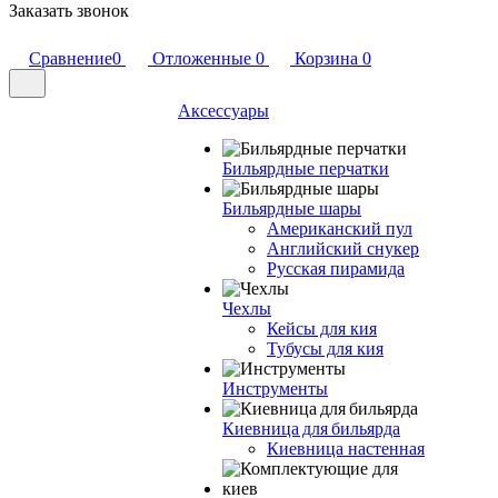
Заказать звонок
Сравнение
0
Отложенные
0
Корзина
0
Аксессуары
Бильярдные перчатки
Бильярдные шары
Американский пул
Английский снукер
Русская пирамида
Чехлы
Кейсы для кия
Тубусы для кия
Инструменты
Киевница для бильярда
Киевница настенная