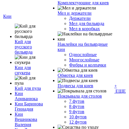
Комплектующие для киев
Мел и держатели
Кии
Держатели
Мел для бильярда
Мел в коробках
Кий для
Наклейки на бильярдные
русского
кии
бильярда
Однослойные
Многослойные
Фибры и колпачки
Кии для
снукера
Обмотка для киев
Подвесы для киев
+
Кий для пула
ЕЩЕ
Кии
Покрывала для столов
Ариванюка
7 футов
Кии Баринова
8 футов
Геннадия
9 футов
Кии
10 футов
Вешникова
12 футов
Валерия