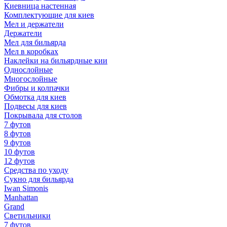
Киевница настенная
Комплектующие для киев
Мел и держатели
Держатели
Мел для бильярда
Мел в коробках
Наклейки на бильярдные кии
Однослойные
Многослойные
Фибры и колпачки
Обмотка для киев
Подвесы для киев
Покрывала для столов
7 футов
8 футов
9 футов
10 футов
12 футов
Средства по уходу
Сукно для бильярда
Iwan Simonis
Manhattan
Grand
Светильники
7 футов