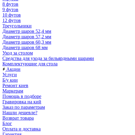
8 футов
9 футов
10 футов
12 футов
Треугольники
Диаметр шаров 52,4 мм
Диаметр шаров 57,2 мм
Диаметр шаров 60,3 мм
Диаметр шаров 68 мм
Уход за столом
Средства для ухода за бильярдными шарами
Комплектующие для стола
Акции
Услуги
Б/у кии
Ремонт киев
Маркерам
Помощь в подборе
Гравировка на кий
Заказ по параметрам
Нашли дешевле?
Возврат товара
Блог
Оплата и доставка
Гарантия