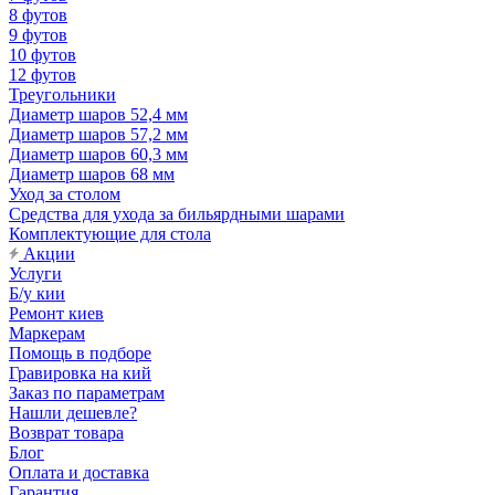
8 футов
9 футов
10 футов
12 футов
Треугольники
Диаметр шаров 52,4 мм
Диаметр шаров 57,2 мм
Диаметр шаров 60,3 мм
Диаметр шаров 68 мм
Уход за столом
Средства для ухода за бильярдными шарами
Комплектующие для стола
Акции
Услуги
Б/у кии
Ремонт киев
Маркерам
Помощь в подборе
Гравировка на кий
Заказ по параметрам
Нашли дешевле?
Возврат товара
Блог
Оплата и доставка
Гарантия