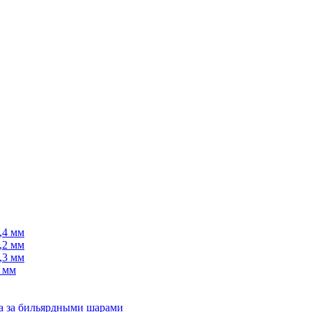
,4 мм
,2 мм
,3 мм
 мм
да за бильярдными шарами