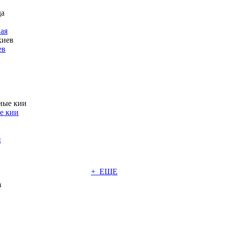
ая
ев
е кии
и
+ ЕЩЕ