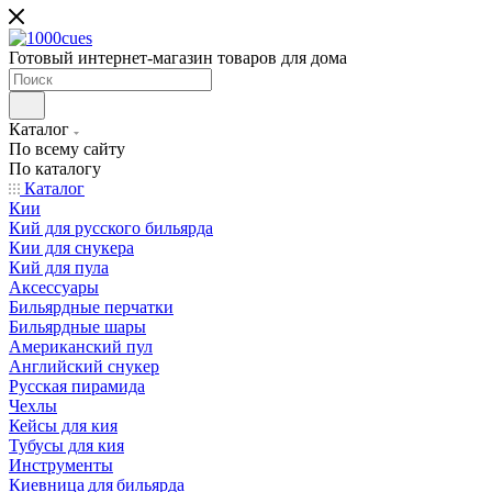
Готовый интернет-магазин товаров для дома
Каталог
По всему сайту
По каталогу
Каталог
Кии
Кий для русского бильярда
Кии для снукера
Кий для пула
Аксессуары
Бильярдные перчатки
Бильярдные шары
Американский пул
Английский снукер
Русская пирамида
Чехлы
Кейсы для кия
Тубусы для кия
Инструменты
Киевница для бильярда