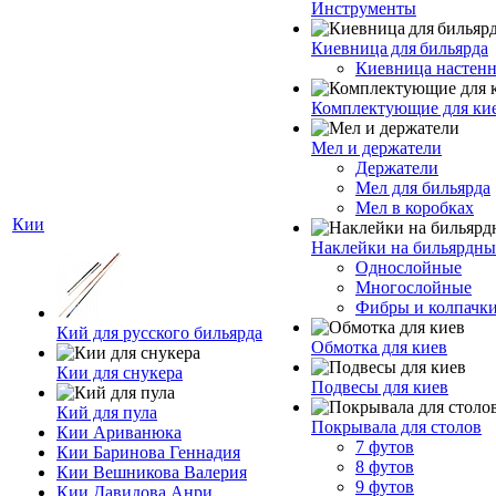
Инструменты
Киевница для бильярда
Киевница настенн
Комплектующие для ки
Мел и держатели
Держатели
Мел для бильярда
Мел в коробках
Кии
Наклейки на бильярдны
Однослойные
Многослойные
Фибры и колпачк
Кий для русского бильярда
Обмотка для киев
Кии для снукера
Подвесы для киев
Кий для пула
Покрывала для столов
Кии Ариванюка
7 футов
Кии Баринова Геннадия
8 футов
Кии Вешникова Валерия
9 футов
Кии Давидова Анри