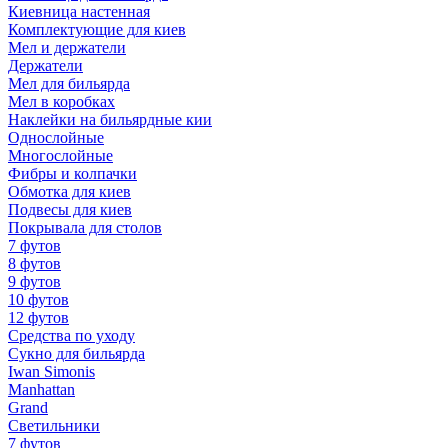
Киевница настенная
Комплектующие для киев
Мел и держатели
Держатели
Мел для бильярда
Мел в коробках
Наклейки на бильярдные кии
Однослойные
Многослойные
Фибры и колпачки
Обмотка для киев
Подвесы для киев
Покрывала для столов
7 футов
8 футов
9 футов
10 футов
12 футов
Средства по уходу
Сукно для бильярда
Iwan Simonis
Manhattan
Grand
Светильники
7 футов