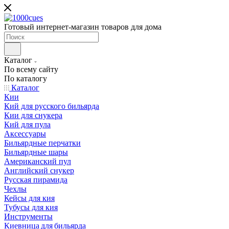
Готовый интернет-магазин товаров для дома
Каталог
По всему сайту
По каталогу
Каталог
Кии
Кий для русского бильярда
Кии для снукера
Кий для пула
Аксессуары
Бильярдные перчатки
Бильярдные шары
Американский пул
Английский снукер
Русская пирамида
Чехлы
Кейсы для кия
Тубусы для кия
Инструменты
Киевница для бильярда