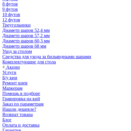
8 футов
9 футов
10 футов
12 футов
Треугольники
Диаметр шаров 52,4 мм
Диаметр шаров 57,2 мм
Диаметр шаров 60,3 мм
Диаметр шаров 68 мм
Уход за столом
Средства для ухода за бильярдными шарами
Комплектующие для стола
Акции
Услуги
Б/у кии
Ремонт киев
Маркерам
Помощь в подборе
Гравировка на кий
Заказ по параметрам
Нашли дешевле?
Возврат товара
Блог
Оплата и доставка
Гарантия