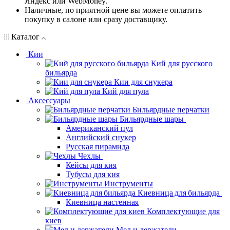
Яндекс или WebMoney.
Наличные, по приятной цене вы можете оплатить
покупку в салоне или сразу доставщику.
Каталог
Кии
Кий для русского
бильярда
Кии для снукера
Кий для пула
Аксессуары
Бильярдные перчатки
Бильярдные шары
Американский пул
Английский снукер
Русская пирамида
Чехлы
Кейсы для кия
Тубусы для кия
Инструменты
Киевница для бильярда
Киевница настенная
Комплектующие для
киев
Мел и держатели