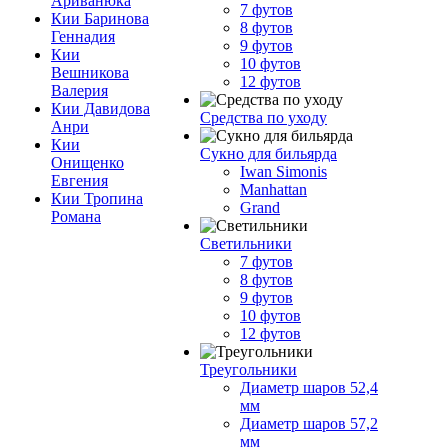
Ариванюка
7 футов
Кии Баринова
8 футов
Геннадия
9 футов
Кии
10 футов
Вешникова
12 футов
Валерия
Кии Давидова
Средства по уходу
Анри
Кии
Сукно для бильярда
Онищенко
Iwan Simonis
Евгения
Manhattan
Кии Тропина
Grand
Романа
Светильники
7 футов
8 футов
9 футов
10 футов
12 футов
Треугольники
Диаметр шаров 52,4
мм
Диаметр шаров 57,2
мм