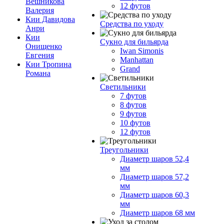
Вешникова
12 футов
Валерия
Кии Давидова
Средства по уходу
Анри
Кии
Сукно для бильярда
Онищенко
Iwan Simonis
Евгения
Manhattan
Кии Тропина
Grand
Романа
Светильники
7 футов
8 футов
9 футов
10 футов
12 футов
Треугольники
Диаметр шаров 52,4
мм
Диаметр шаров 57,2
мм
Диаметр шаров 60,3
мм
Диаметр шаров 68 мм