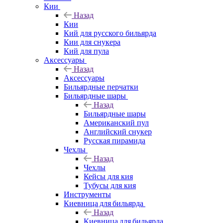
Кии
Назад
Кии
Кий для русского бильярда
Кии для снукера
Кий для пула
Аксессуары
Назад
Аксессуары
Бильярдные перчатки
Бильярдные шары
Назад
Бильярдные шары
Американский пул
Английский снукер
Русская пирамида
Чехлы
Назад
Чехлы
Кейсы для кия
Тубусы для кия
Инструменты
Киевница для бильярда
Назад
Киевница для бильярда