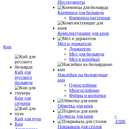
Инструменты
Киевница для бильярда
Киевница настенная
Комплектующие для киев
Мел и держатели
Кии
Держатели
Мел для бильярда
Мел в коробках
Кий для
Наклейки на бильярдные
русского
кии
бильярда
Однослойные
Многослойные
Фибры и колпачки
Кии для
снукера
Обмотка для киев
Подвесы для киев
+
Кий для пула
ЕЩЕ
Кии
Покрывала для столов