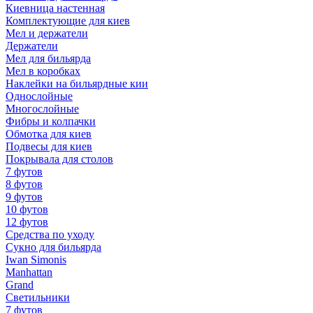
Киевница настенная
Комплектующие для киев
Мел и держатели
Держатели
Мел для бильярда
Мел в коробках
Наклейки на бильярдные кии
Однослойные
Многослойные
Фибры и колпачки
Обмотка для киев
Подвесы для киев
Покрывала для столов
7 футов
8 футов
9 футов
10 футов
12 футов
Средства по уходу
Сукно для бильярда
Iwan Simonis
Manhattan
Grand
Светильники
7 футов