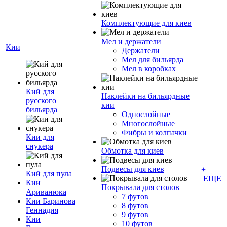
Комплектующие для киев
Мел и держатели
Кии
Держатели
Мел для бильярда
Мел в коробках
Кий для
Наклейки на бильярдные
русского
кии
бильярда
Однослойные
Многослойные
Фибры и колпачки
Кии для
снукера
Обмотка для киев
Подвесы для киев
+
Кий для пула
ЕЩЕ
Кии
Покрывала для столов
Ариванюка
7 футов
Кии Баринова
8 футов
Геннадия
9 футов
Кии
10 футов