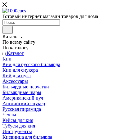
Готовый интернет-магазин товаров для дома
Каталог
По всему сайту
По каталогу
Каталог
Кии
Кий для русского бильярда
Кии для снукера
Кий для пула
Аксессуары
Бильярдные перчатки
Бильярдные шары
Американский пул
Английский снукер
Русская пирамида
Чехлы
Кейсы для кия
Тубусы для кия
Инструменты
Киевница для бильярда