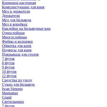
Киевница настенная
Комплектующие для киев
Мел и держатели
Держатели
Мел для бильярда
Мел в коробках
Наклейки на бильярдные кии
Однослойные
Многослойные
Фибры и колпачки
Обмотка для киев
Подвесы для киев
Покрывала для столов
7 футов
8 футов
9 футов
10 футов
12 футов
Средства по уходу
Сукно для бильярда
Iwan Simonis
Manhattan
Grand
Светильники
7 футов