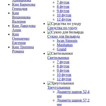
Ариванюка
7 футов
Кии Баринова
8 футов
Геннадия
9 футов
Кии
10 футов
Вешникова
12 футов
Валерия
Кии Давидова
Средства по уходу
Анри
Кии
Сукно для бильярда
Онищенко
Iwan Simonis
Евгения
Manhattan
Кии Тропина
Grand
Романа
Светильники
7 футов
8 футов
9 футов
10 футов
12 футов
Треугольники
Диаметр шаров 52,4
мм
Диаметр шаров 57,2
мм