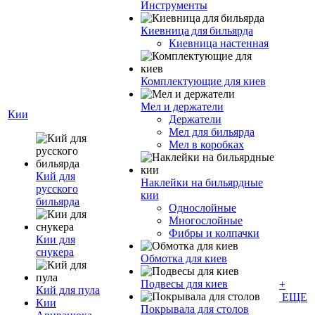
Инструменты
Киевница для бильярда
Киевница настенная
Комплектующие для киев
Мел и держатели
Кии
Держатели
Мел для бильярда
Мел в коробках
Кий для
Наклейки на бильярдные
русского
кии
бильярда
Однослойные
Многослойные
Фибры и колпачки
Кии для
снукера
Обмотка для киев
Подвесы для киев
+
Кий для пула
ЕЩЕ
Кии
Покрывала для столов