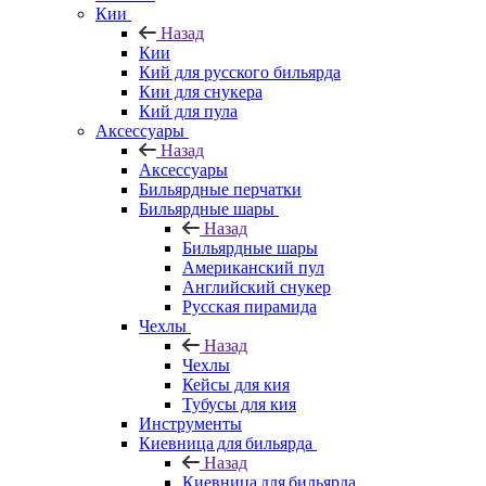
Кии
Назад
Кии
Кий для русского бильярда
Кии для снукера
Кий для пула
Аксессуары
Назад
Аксессуары
Бильярдные перчатки
Бильярдные шары
Назад
Бильярдные шары
Американский пул
Английский снукер
Русская пирамида
Чехлы
Назад
Чехлы
Кейсы для кия
Тубусы для кия
Инструменты
Киевница для бильярда
Назад
Киевница для бильярда