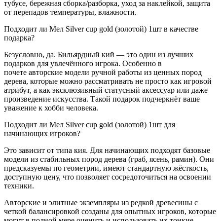
тубусе, бережная сборка/разборка, уход за наклейкой, защита
от перепадов температуры, влажности.
Подходит ли Мел Silver cup gold (золотой) 1шт в качестве
подарка?
Безусловно, да. Бильярдный кий — это один из лучших
подарков для увлечённого игрока. Особенно в
почете авторские модели ручной работы из ценных пород
дерева, которые можно рассматривать не просто как игровой
атрибут, а как эксклюзивный статусный аксессуар или даже
произведение искусства. Такой подарок подчеркнёт ваше
уважение к хобби человека.
Подходит ли Мел Silver cup gold (золотой) 1шт для
начинающих игроков?
Это зависит от типа кия. Для начинающих подходят базовые
модели из стабильных пород дерева (граб, ясень, рамин). Они
предсказуемы по геометрии, имеют стандартную жёсткость,
доступную цену, что позволяет сосредоточиться на освоении
техники.
Авторские и элитные экземпляры из редкой древесины с
четкой балансировкой созданы для опытных игроков, которые
могут в полной мере оценить и использовать их тонкие