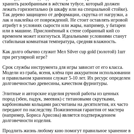
хранить разобранным в жёстком тубусе, который должен
лежать горизонтально (в шкафу или на специальной стойке).
Так дерево защищено от деформации, скрутка от нагрузки, а
лак и наклейка от повреждений. Не стоит оставлять игровой
атрибут в условиях сырости или жары, например, у батареи
или в машине. Прислонённый к стене собранный кий со
временем может изогнуться. Идеальными условиями станут
стабильная комнатная температура, средняя влажность.
Как долго обычно служит Мел Silver cup gold (золотой) 1шт
при регулярной игре?
Срок службы инструмента для игры зависит от его класса.
Модели из граба, ясеня, клёна при аккуратном использовании
и правильном хранении служат 5-10 лет. Их ресурс определен
долговечностью древесины, качеством фурнитуры.
Элитные и авторские изделия ручной работы из ценных
пород (эбен, падук, змеевик) с титановыми скрутками,
карбоновыми кольцами рассчитаны на десятилетия, их часто
передают по наследству. Пожизненная гарантия от мастера
(например, Бориса Арисова) является подтверждением
долговечности изделия.
Продлить жизнь любому кию помогут правильное хранение в