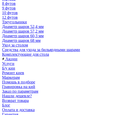
8 футов
9 футов
10 футов
12 футов
Треугольники
Диаметр шаров 52,4 мм
Диаметр шаров 57,2 мм
Диаметр шаров 60,3 мм
Диаметр шаров 68 мм
Уход за столом
Средства для ухода за бильярдными шарами
Комплектующие для стола
Акции
Услуги
Б/у кии
Ремонт киев
Маркерам
Помощь в подборе
Гравировка на кий
Заказ по параметрам
Нашли дешевле?
Возврат товара
Блог
Оплата и доставка
Гарантия