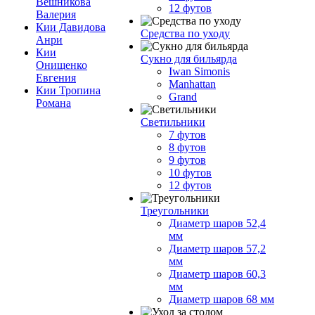
Вешникова
12 футов
Валерия
Кии Давидова
Средства по уходу
Анри
Кии
Сукно для бильярда
Онищенко
Iwan Simonis
Евгения
Manhattan
Кии Тропина
Grand
Романа
Светильники
7 футов
8 футов
9 футов
10 футов
12 футов
Треугольники
Диаметр шаров 52,4
мм
Диаметр шаров 57,2
мм
Диаметр шаров 60,3
мм
Диаметр шаров 68 мм