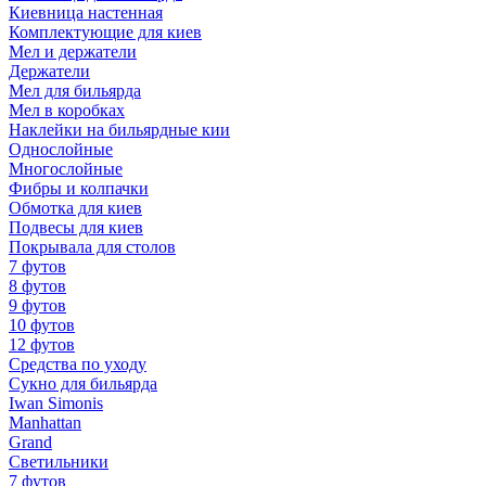
Киевница настенная
Комплектующие для киев
Мел и держатели
Держатели
Мел для бильярда
Мел в коробках
Наклейки на бильярдные кии
Однослойные
Многослойные
Фибры и колпачки
Обмотка для киев
Подвесы для киев
Покрывала для столов
7 футов
8 футов
9 футов
10 футов
12 футов
Средства по уходу
Сукно для бильярда
Iwan Simonis
Manhattan
Grand
Светильники
7 футов