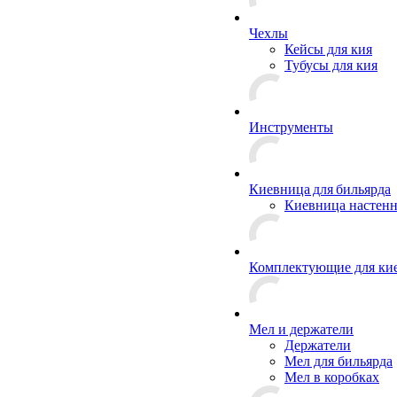
Чехлы
Кейсы для кия
Тубусы для кия
Инструменты
Киевница для бильярда
Киевница настенн
Комплектующие для ки
Мел и держатели
Держатели
Мел для бильярда
Мел в коробках