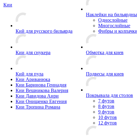
Кии
Наклейки на бильярдны
Однослойные
Многослойные
Кий для русского бильярда
Фибры и колпачк
Кии для снукера
Обмотка для киев
Кий для пула
Подвесы для киев
Кии Ариванюка
Кии Баринова Геннадия
Кии Вешникова Валерия
Покрывала для столов
Кии Давидова Анри
7 футов
Кии Онищенко Евгения
8 футов
Кии Тропина Романа
9 футов
10 футов
12 футов