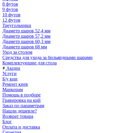
8 футов
9 футов
10 футов
12 футов
Треугольники
Диаметр шаров 52,4 мм
Диаметр шаров 57,2 мм
Диаметр шаров 60,3 мм
Диаметр шаров 68 мм
Уход за столом
Средства для ухода за бильярдными шарами
Комплектующие для стола
Акции
Услуги
Б/у кии
Ремонт киев
Маркерам
Помощь в подборе
Гравировка на кий
Заказ по параметрам
Нашли дешевле?
Возврат товара
Блог
Оплата и доставка
Гарантия