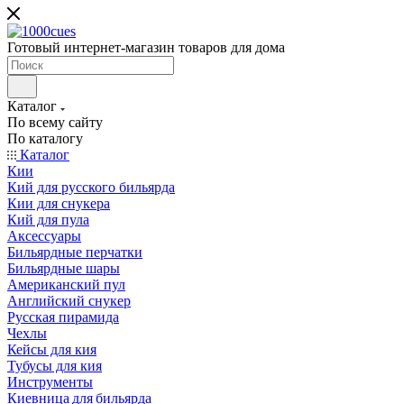
Готовый интернет-магазин товаров для дома
Каталог
По всему сайту
По каталогу
Каталог
Кии
Кий для русского бильярда
Кии для снукера
Кий для пула
Аксессуары
Бильярдные перчатки
Бильярдные шары
Американский пул
Английский снукер
Русская пирамида
Чехлы
Кейсы для кия
Тубусы для кия
Инструменты
Киевница для бильярда