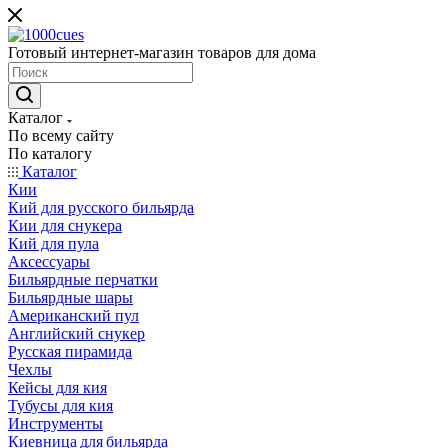
Готовый интернет-магазин товаров для дома
Каталог
По всему сайту
По каталогу
Каталог
Кии
Кий для русского бильярда
Кии для снукера
Кий для пула
Аксессуары
Бильярдные перчатки
Бильярдные шары
Американский пул
Английский снукер
Русская пирамида
Чехлы
Кейсы для кия
Тубусы для кия
Инструменты
Киевница для бильярда