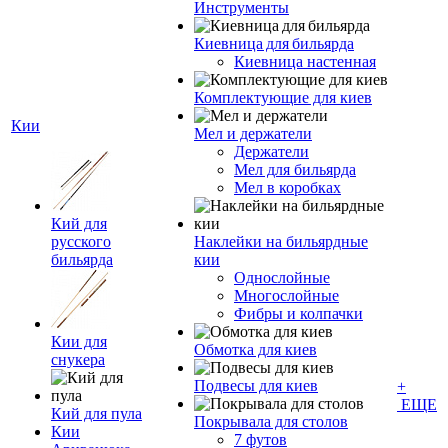
Инструменты
Киевница для бильярда
Киевница настенная
Комплектующие для киев
Кии
Мел и держатели
Держатели
Мел для бильярда
Мел в коробках
Кий для
русского
Наклейки на бильярдные
бильярда
кии
Однослойные
Многослойные
Фибры и колпачки
Кии для
Обмотка для киев
снукера
Подвесы для киев
+
ЕЩЕ
Кий для пула
Покрывала для столов
Кии
7 футов