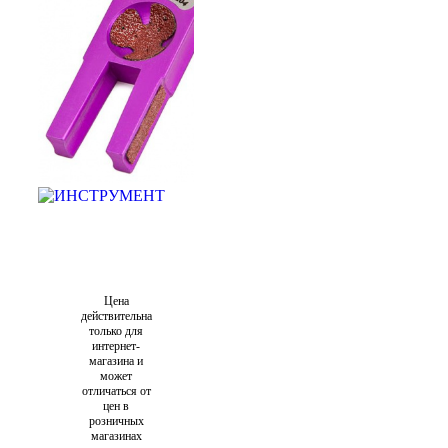
Цена
действительна
только для
интернет-
магазина и
может
отличаться от
цен в
розничных
магазинах