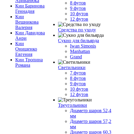
Ариванюка
8 футов
Кии Баринова
9 футов
Геннадия
10 футов
Кии
12 футов
Вешникова
Валерия
Средства по уходу
Кии Давидова
Анри
Сукно для бильярда
Кии
Iwan Simonis
Онищенко
Manhattan
Евгения
Grand
Кии Тропина
Романа
Светильники
7 футов
8 футов
9 футов
10 футов
12 футов
Треугольники
Диаметр шаров 52,4
мм
Диаметр шаров 57,2
мм
Диаметр шаров 60,3