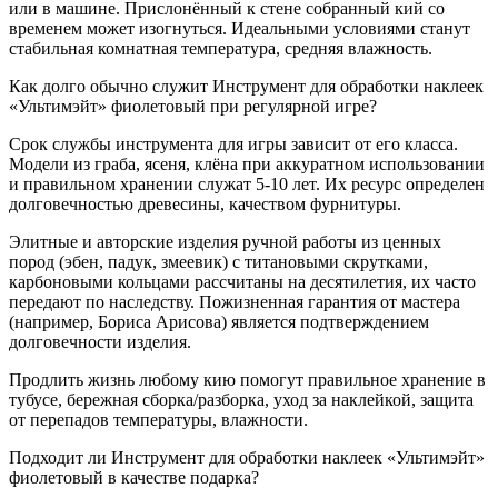
или в машине. Прислонённый к стене собранный кий со
временем может изогнуться. Идеальными условиями станут
стабильная комнатная температура, средняя влажность.
Как долго обычно служит Инструмент для обработки наклеек
«Ультимэйт» фиолетовый при регулярной игре?
Срок службы инструмента для игры зависит от его класса.
Модели из граба, ясеня, клёна при аккуратном использовании
и правильном хранении служат 5-10 лет. Их ресурс определен
долговечностью древесины, качеством фурнитуры.
Элитные и авторские изделия ручной работы из ценных
пород (эбен, падук, змеевик) с титановыми скрутками,
карбоновыми кольцами рассчитаны на десятилетия, их часто
передают по наследству. Пожизненная гарантия от мастера
(например, Бориса Арисова) является подтверждением
долговечности изделия.
Продлить жизнь любому кию помогут правильное хранение в
тубусе, бережная сборка/разборка, уход за наклейкой, защита
от перепадов температуры, влажности.
Подходит ли Инструмент для обработки наклеек «Ультимэйт»
фиолетовый в качестве подарка?