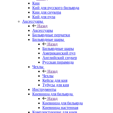
Кии
Кий для русского бильярда
Кии для снукера
Кий для пула
Аксессуары
Назад
Аксессуары
Бильярдные перчатки
Бильярдные шары
Назад
Бильярдные шары
Американский пул
Английский снукер
Русская пирамида
Чехлы
Назад
Чехлы
Кейсы для кия
Тубусы для кия
Инструменты
Киевница для бильярда
Назад
Киевница для бильярда
Киевница настенная
Комплектующие для киев