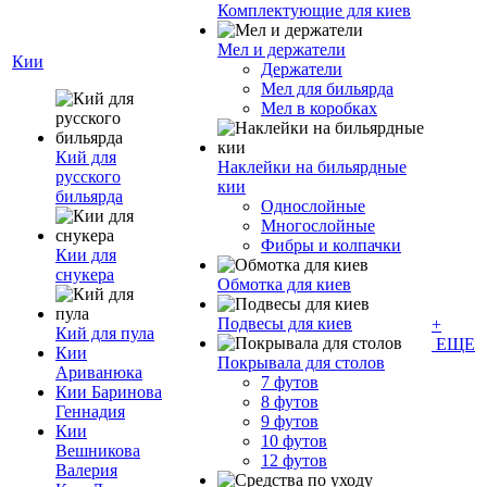
Комплектующие для киев
Мел и держатели
Кии
Держатели
Мел для бильярда
Мел в коробках
Кий для
Наклейки на бильярдные
русского
кии
бильярда
Однослойные
Многослойные
Фибры и колпачки
Кии для
снукера
Обмотка для киев
Подвесы для киев
+
Кий для пула
ЕЩЕ
Кии
Покрывала для столов
Ариванюка
7 футов
Кии Баринова
8 футов
Геннадия
9 футов
Кии
10 футов
Вешникова
12 футов
Валерия