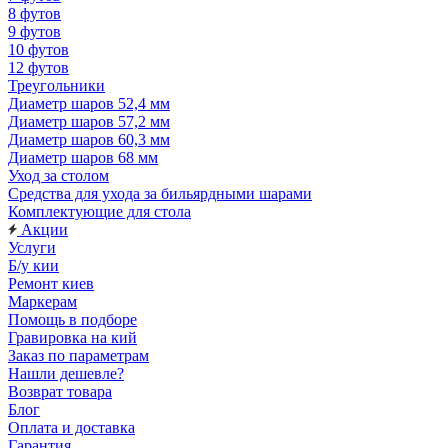
8 футов
9 футов
10 футов
12 футов
Треугольники
Диаметр шаров 52,4 мм
Диаметр шаров 57,2 мм
Диаметр шаров 60,3 мм
Диаметр шаров 68 мм
Уход за столом
Средства для ухода за бильярдными шарами
Комплектующие для стола
Акции
Услуги
Б/у кии
Ремонт киев
Маркерам
Помощь в подборе
Гравировка на кий
Заказ по параметрам
Нашли дешевле?
Возврат товара
Блог
Оплата и доставка
Гарантия