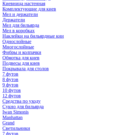
Киевница настенная
Комплектующие для киев
Мел и держатели
Держатели
Мел для бильярда
Мел в коробках
Наклейки на бильярдные кии
Однослойные
Многослойные
Фибры и колпачки
Обмотка для киев
Подвесы для киев
Покрывала для столов
7 футов
8 футов
9 футов
10 футов
12 футов
Средства по уходу
Сукно для бильярда
Iwan Simonis
Manhattan
Grand
Светильники
7 футов