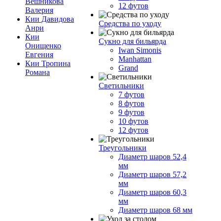
Вешникова
12 футов
Валерия
Кии Давидова
Средства по уходу
Анри
Кии
Сукно для бильярда
Онищенко
Iwan Simonis
Евгения
Manhattan
Кии Тропина
Grand
Романа
Светильники
7 футов
8 футов
9 футов
10 футов
12 футов
Треугольники
Диаметр шаров 52,4
мм
Диаметр шаров 57,2
мм
Диаметр шаров 60,3
мм
Диаметр шаров 68 мм