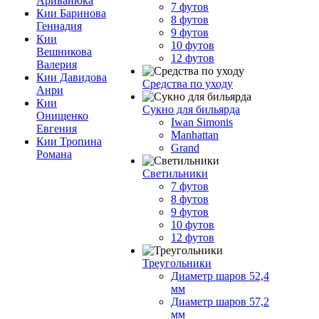
Ариванюка
7 футов
Кии Баринова
8 футов
Геннадия
9 футов
Кии
10 футов
Вешникова
12 футов
Валерия
Кии Давидова
Средства по уходу
Анри
Кии
Сукно для бильярда
Онищенко
Iwan Simonis
Евгения
Manhattan
Кии Тропина
Grand
Романа
Светильники
7 футов
8 футов
9 футов
10 футов
12 футов
Треугольники
Диаметр шаров 52,4
мм
Диаметр шаров 57,2
мм