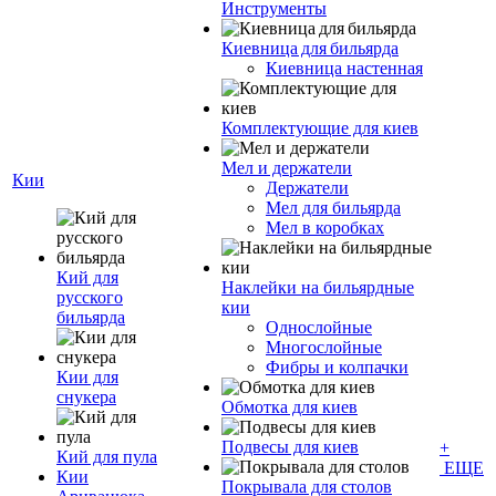
Инструменты
Киевница для бильярда
Киевница настенная
Комплектующие для киев
Мел и держатели
Кии
Держатели
Мел для бильярда
Мел в коробках
Кий для
Наклейки на бильярдные
русского
кии
бильярда
Однослойные
Многослойные
Фибры и колпачки
Кии для
снукера
Обмотка для киев
Подвесы для киев
+
Кий для пула
ЕЩЕ
Кии
Покрывала для столов