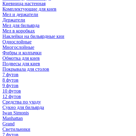
Киевница настенная
Комплектующие для киев
Мел и держатели
Держатели
Мел для бильярда
Мел в коробках
Наклейки на бильярдные кии
Однослойные
Многослойные
Фибры и колпачки
Обмотка для киев
Подвесы для киев
Покрывала для столов
7 футов
8 футов
9 футов
10 футов
12 футов
Средства по уходу
Сукно для бильярда
Iwan Simonis
Manhattan
Grand
Светильники
7 футов