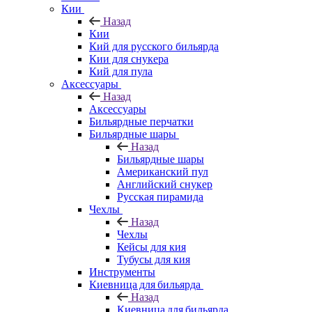
Кии
Назад
Кии
Кий для русского бильярда
Кии для снукера
Кий для пула
Аксессуары
Назад
Аксессуары
Бильярдные перчатки
Бильярдные шары
Назад
Бильярдные шары
Американский пул
Английский снукер
Русская пирамида
Чехлы
Назад
Чехлы
Кейсы для кия
Тубусы для кия
Инструменты
Киевница для бильярда
Назад
Киевница для бильярда