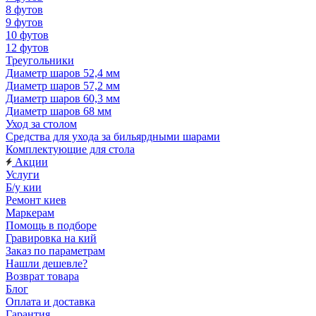
8 футов
9 футов
10 футов
12 футов
Треугольники
Диаметр шаров 52,4 мм
Диаметр шаров 57,2 мм
Диаметр шаров 60,3 мм
Диаметр шаров 68 мм
Уход за столом
Средства для ухода за бильярдными шарами
Комплектующие для стола
Акции
Услуги
Б/у кии
Ремонт киев
Маркерам
Помощь в подборе
Гравировка на кий
Заказ по параметрам
Нашли дешевле?
Возврат товара
Блог
Оплата и доставка
Гарантия