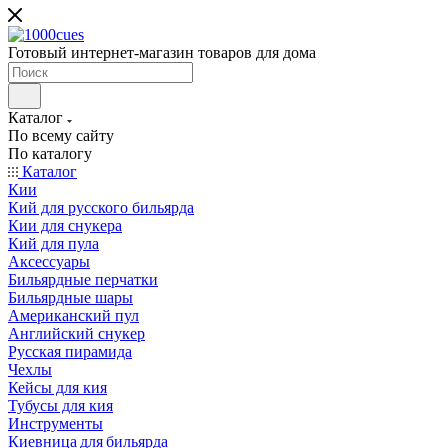
Готовый интернет-магазин товаров для дома
Каталог
По всему сайту
По каталогу
Каталог
Кии
Кий для русского бильярда
Кии для снукера
Кий для пула
Аксессуары
Бильярдные перчатки
Бильярдные шары
Американский пул
Английский снукер
Русская пирамида
Чехлы
Кейсы для кия
Тубусы для кия
Инструменты
Киевница для бильярда