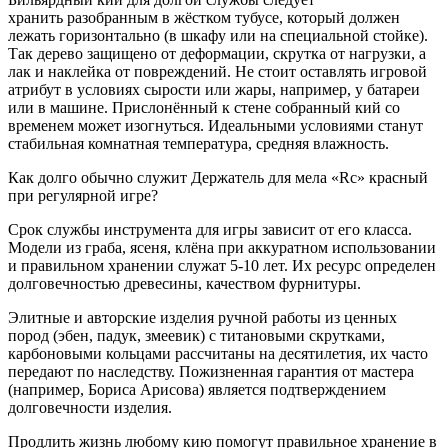
хранить разобранным в жёстком тубусе, который должен
лежать горизонтально (в шкафу или на специальной стойке).
Так дерево защищено от деформации, скрутка от нагрузки, а
лак и наклейка от повреждений. Не стоит оставлять игровой
атрибут в условиях сырости или жары, например, у батареи
или в машине. Прислонённый к стене собранный кий со
временем может изогнуться. Идеальными условиями станут
стабильная комнатная температура, средняя влажность.
Как долго обычно служит Держатель для мела «Rc» красный
при регулярной игре?
Срок службы инструмента для игры зависит от его класса.
Модели из граба, ясеня, клёна при аккуратном использовании
и правильном хранении служат 5-10 лет. Их ресурс определен
долговечностью древесины, качеством фурнитуры.
Элитные и авторские изделия ручной работы из ценных
пород (эбен, падук, змеевик) с титановыми скрутками,
карбоновыми кольцами рассчитаны на десятилетия, их часто
передают по наследству. Пожизненная гарантия от мастера
(например, Бориса Арисова) является подтверждением
долговечности изделия.
Продлить жизнь любому кию помогут правильное хранение в