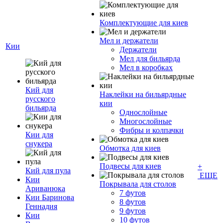
Комплектующие для киев
Мел и держатели
Кии
Держатели
Мел для бильярда
Мел в коробках
Кий для
Наклейки на бильярдные
русского
кии
бильярда
Однослойные
Многослойные
Фибры и колпачки
Кии для
снукера
Обмотка для киев
Подвесы для киев
+
Кий для пула
ЕЩЕ
Кии
Покрывала для столов
Ариванюка
7 футов
Кии Баринова
8 футов
Геннадия
9 футов
Кии
10 футов