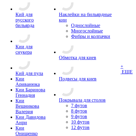
Кий для
Наклейки на бильярдные
русского
кии
бильярда
Однослойные
Многослойные
Фибры и колпачки
Кии для
снукера
Обмотка для киев
+
ЕЩЕ
Кий для пула
Кии
Подвесы для киев
Ариванюка
Кии Баринова
Геннадия
Покрывала для столов
Кии
7 футов
Вешникова
8 футов
Валерия
9 футов
Кии Давидова
10 футов
Анри
12 футов
Кии
Онищенко