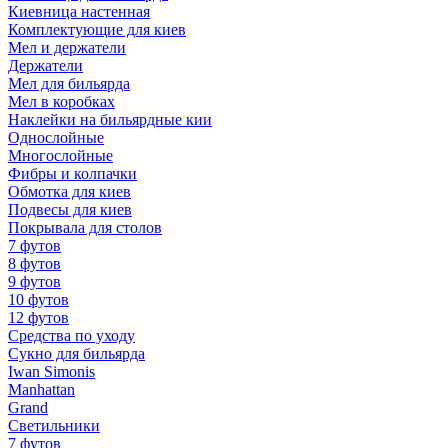
Киевница настенная
Комплектующие для киев
Мел и держатели
Держатели
Мел для бильярда
Мел в коробках
Наклейки на бильярдные кии
Однослойные
Многослойные
Фибры и колпачки
Обмотка для киев
Подвесы для киев
Покрывала для столов
7 футов
8 футов
9 футов
10 футов
12 футов
Средства по уходу
Сукно для бильярда
Iwan Simonis
Manhattan
Grand
Светильники
7 футов