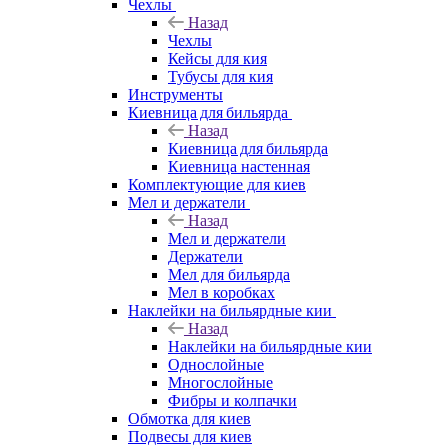
Чехлы
Назад
Чехлы
Кейсы для кия
Тубусы для кия
Инструменты
Киевница для бильярда
Назад
Киевница для бильярда
Киевница настенная
Комплектующие для киев
Мел и держатели
Назад
Мел и держатели
Держатели
Мел для бильярда
Мел в коробках
Наклейки на бильярдные кии
Назад
Наклейки на бильярдные кии
Однослойные
Многослойные
Фибры и колпачки
Обмотка для киев
Подвесы для киев