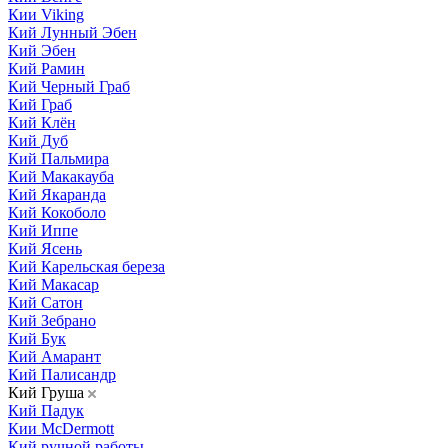
Кии Viking
Кий Лунный Эбен
Кий Эбен
Кий Рамин
Кий Черный Граб
Кий Граб
Кий Клён
Кий Дуб
Кий Пальмира
Кий Макакауба
Кий Якаранда
Кий Кокоболо
Кий Иппе
Кий Ясень
Кий Карельская береза
Кий Макасар
Кий Сатон
Кий Зебрано
Кий Бук
Кий Амарант
Кий Палисандр
Кий Груша
Кий Падук
Кии McDermott
Кий ручной работы