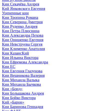
Кии Секачёва Андрея
Кий Янковского Евгения
Уцененные кии
Кии Тропина Романа
Кии Северина Дмитрия
Кии Руденко Андрея
Кии Петра Плюснина
Кии Александра Пехова
Кии Онищенко Евгения
Кии Невструева Сергея
Кии Клименко Анатолия
Кии КазансКий
Кии Ильина Виктора
Кии Ефремова Александра
Кии ЕС
Кии Евгения Глазунова
Кии Вешникова Валерия
Кии Михаила Валыка
Кии Михаила Бычкова
Кии «Бонд»
Кии Большакова Андрея
Кии Бойко Виктора
Кий «Барон»
Кии Баринова Геннадия