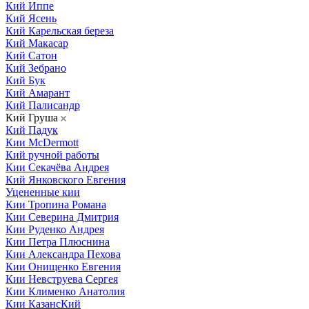
Кий Иппе
Кий Ясень
Кий Карельская береза
Кий Макасар
Кий Сатон
Кий Зебрано
Кий Бук
Кий Амарант
Кий Палисандр
Кий Груша
Кий Падук
Кии McDermott
Кий ручной работы
Кии Секачёва Андрея
Кий Янковского Евгения
Уцененные кии
Кии Тропина Романа
Кии Северина Дмитрия
Кии Руденко Андрея
Кии Петра Плюснина
Кии Александра Пехова
Кии Онищенко Евгения
Кии Невструева Сергея
Кии Клименко Анатолия
Кии КазансКий