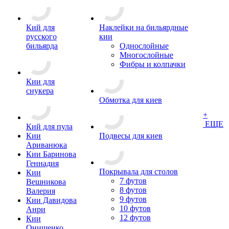
Кий для
Наклейки на бильярдные
русского
кии
бильярда
Однослойные
Многослойные
Фибры и колпачки
Кии для
снукера
Обмотка для киев
+
ЕЩЕ
Кий для пула
Кии
Подвесы для киев
Ариванюка
Кии Баринова
Геннадия
Покрывала для столов
Кии
7 футов
Вешникова
8 футов
Валерия
9 футов
Кии Давидова
10 футов
Анри
12 футов
Кии
Онищенко