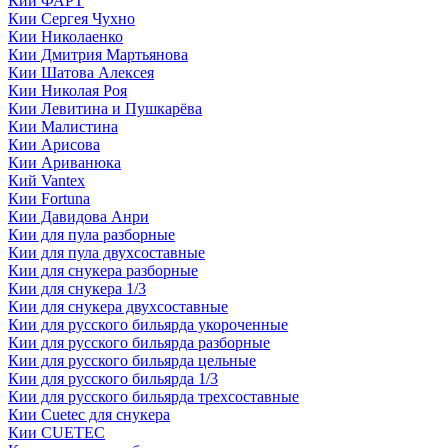
Кии ФАРТ
Кии Сергея Чухно
Кии Николаенко
Кии Дмитрия Мартьянова
Кии Шатова Алексея
Кии Николая Роя
Кии Левитина и Пушкарёва
Кии Малистина
Кии Арисова
Кии Ариванюка
Кий Vantex
Кии Fortuna
Кии Давидова Анри
Кии для пула разборные
Кии для пула двухсоставные
Кии для снукера разборные
Кии для снукера 1/3
Кии для снукера двухсоставные
Кии для русского бильярда укороченные
Кии для русского бильярда разборные
Кии для русского бильярда цельные
Кии для русского бильярда 1/3
Кии для русского бильярда трехсоставные
Кии Сuetec для снукера
Кии CUETEC