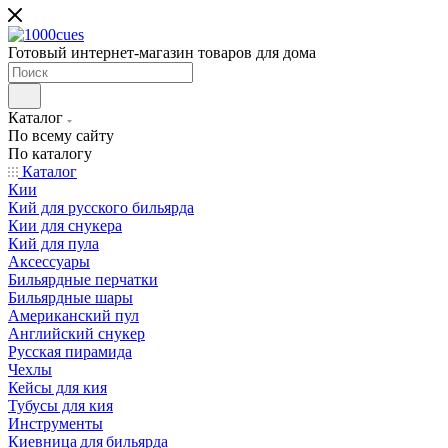
Готовый интернет-магазин товаров для дома
Каталог
По всему сайту
По каталогу
Каталог
Кии
Кий для русского бильярда
Кии для снукера
Кий для пула
Аксессуары
Бильярдные перчатки
Бильярдные шары
Американский пул
Английский снукер
Русская пирамида
Чехлы
Кейсы для кия
Тубусы для кия
Инструменты
Киевница для бильярда