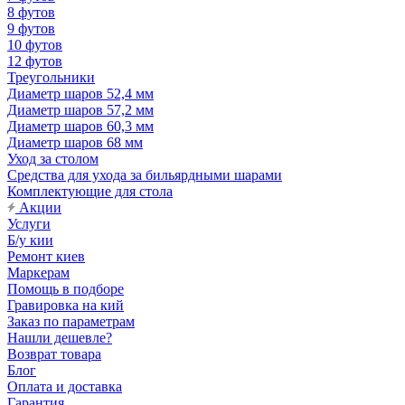
8 футов
9 футов
10 футов
12 футов
Треугольники
Диаметр шаров 52,4 мм
Диаметр шаров 57,2 мм
Диаметр шаров 60,3 мм
Диаметр шаров 68 мм
Уход за столом
Средства для ухода за бильярдными шарами
Комплектующие для стола
Акции
Услуги
Б/у кии
Ремонт киев
Маркерам
Помощь в подборе
Гравировка на кий
Заказ по параметрам
Нашли дешевле?
Возврат товара
Блог
Оплата и доставка
Гарантия