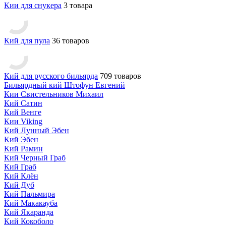
Кии для снукера
3 товара
Кий для пула
36 товаров
Кий для русского бильярда
709 товаров
Бильярдный кий Штофун Евгений
Кии Свистельников Михаил
Кий Сатин
Кий Венге
Кии Viking
Кий Лунный Эбен
Кий Эбен
Кий Рамин
Кий Черный Граб
Кий Граб
Кий Клён
Кий Дуб
Кий Пальмира
Кий Макакауба
Кий Якаранда
Кий Кокоболо