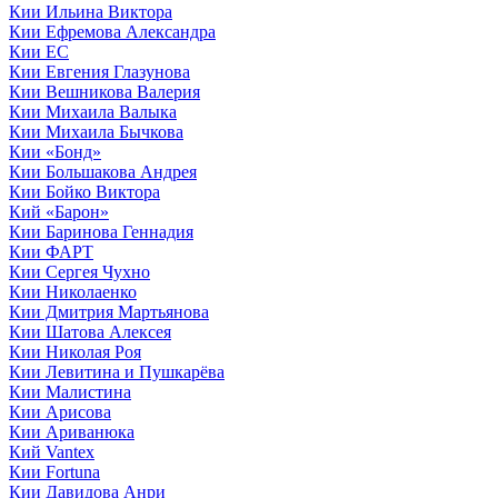
Кии Ильина Виктора
Кии Ефремова Александра
Кии ЕС
Кии Евгения Глазунова
Кии Вешникова Валерия
Кии Михаила Валыка
Кии Михаила Бычкова
Кии «Бонд»
Кии Большакова Андрея
Кии Бойко Виктора
Кий «Барон»
Кии Баринова Геннадия
Кии ФАРТ
Кии Сергея Чухно
Кии Николаенко
Кии Дмитрия Мартьянова
Кии Шатова Алексея
Кии Николая Роя
Кии Левитина и Пушкарёва
Кии Малистина
Кии Арисова
Кии Ариванюка
Кий Vantex
Кии Fortuna
Кии Давидова Анри