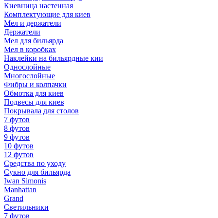
Киевница настенная
Комплектующие для киев
Мел и держатели
Держатели
Мел для бильярда
Мел в коробках
Наклейки на бильярдные кии
Однослойные
Многослойные
Фибры и колпачки
Обмотка для киев
Подвесы для киев
Покрывала для столов
7 футов
8 футов
9 футов
10 футов
12 футов
Средства по уходу
Сукно для бильярда
Iwan Simonis
Manhattan
Grand
Светильники
7 футов