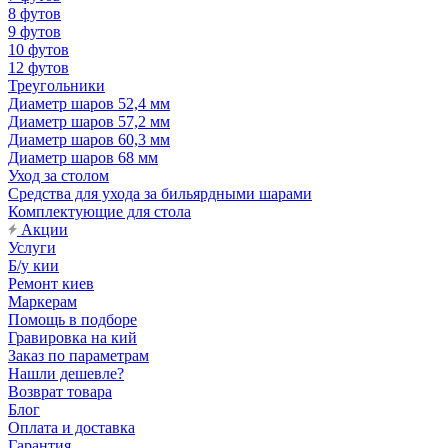
8 футов
9 футов
10 футов
12 футов
Треугольники
Диаметр шаров 52,4 мм
Диаметр шаров 57,2 мм
Диаметр шаров 60,3 мм
Диаметр шаров 68 мм
Уход за столом
Средства для ухода за бильярдными шарами
Комплектующие для стола
Акции
Услуги
Б/у кии
Ремонт киев
Маркерам
Помощь в подборе
Гравировка на кий
Заказ по параметрам
Нашли дешевле?
Возврат товара
Блог
Оплата и доставка
Гарантия