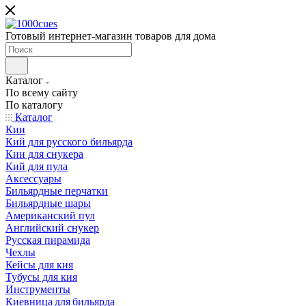
Готовый интернет-магазин товаров для дома
Каталог
По всему сайту
По каталогу
Каталог
Кии
Кий для русского бильярда
Кии для снукера
Кий для пула
Аксессуары
Бильярдные перчатки
Бильярдные шары
Американский пул
Английский снукер
Русская пирамида
Чехлы
Кейсы для кия
Тубусы для кия
Инструменты
Киевница для бильярда