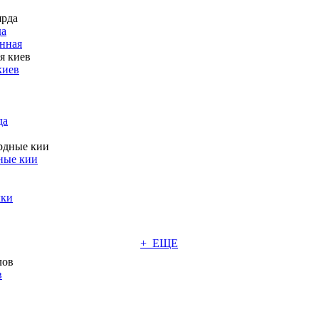
да
нная
киев
да
ные кии
чки
+ ЕЩЕ
в