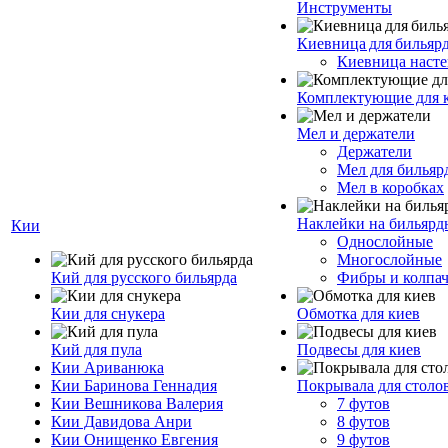
Инструменты
Киевница для бильяр
Киевница насте
Комплектующие для 
Мел и держатели
Держатели
Мел для бильяр
Мел в коробках
Наклейки на бильярд
Кии
Однослойные
Многослойные
Кий для русского бильярда
Фибры и колпа
Кии для снукера
Обмотка для киев
Кий для пула
Подвесы для киев
Кии Ариванюка
Кии Баринова Геннадия
Покрывала для столо
Кии Вешникова Валерия
7 футов
Кии Давидова Анри
8 футов
Кии Онищенко Евгения
9 футов