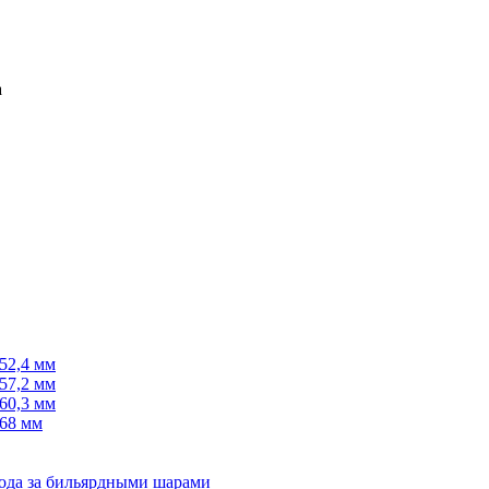
52,4 мм
57,2 мм
60,3 мм
68 мм
хода за бильярдными шарами