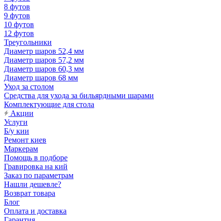
8 футов
9 футов
10 футов
12 футов
Треугольники
Диаметр шаров 52,4 мм
Диаметр шаров 57,2 мм
Диаметр шаров 60,3 мм
Диаметр шаров 68 мм
Уход за столом
Средства для ухода за бильярдными шарами
Комплектующие для стола
Акции
Услуги
Б/у кии
Ремонт киев
Маркерам
Помощь в подборе
Гравировка на кий
Заказ по параметрам
Нашли дешевле?
Возврат товара
Блог
Оплата и доставка
Гарантия