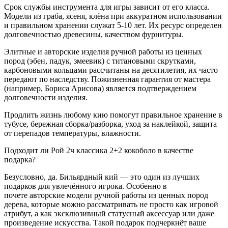
Срок службы инструмента для игры зависит от его класса.
Модели из граба, ясеня, клёна при аккуратном использовании
и правильном хранении служат 5-10 лет. Их ресурс определен
долговечностью древесины, качеством фурнитуры.
Элитные и авторские изделия ручной работы из ценных
пород (эбен, падук, змеевик) с титановыми скрутками,
карбоновыми кольцами рассчитаны на десятилетия, их часто
передают по наследству. Пожизненная гарантия от мастера
(например, Бориса Арисова) является подтверждением
долговечности изделия.
Продлить жизнь любому кию помогут правильное хранение в
тубусе, бережная сборка/разборка, уход за наклейкой, защита
от перепадов температуры, влажности.
Подходит ли Рой 2ч классика 2+2 кокоболо в качестве
подарка?
Безусловно, да. Бильярдный кий — это один из лучших
подарков для увлечённого игрока. Особенно в
почете авторские модели ручной работы из ценных пород
дерева, которые можно рассматривать не просто как игровой
атрибут, а как эксклюзивный статусный аксессуар или даже
произведение искусства. Такой подарок подчеркнёт ваше