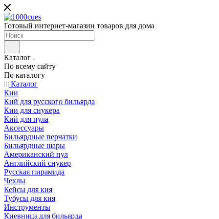
Готовый интернет-магазин товаров для дома
Каталог
По всему сайту
По каталогу
Каталог
Кии
Кий для русского бильярда
Кии для снукера
Кий для пула
Аксессуары
Бильярдные перчатки
Бильярдные шары
Американский пул
Английский снукер
Русская пирамида
Чехлы
Кейсы для кия
Тубусы для кия
Инструменты
Киевница для бильярда