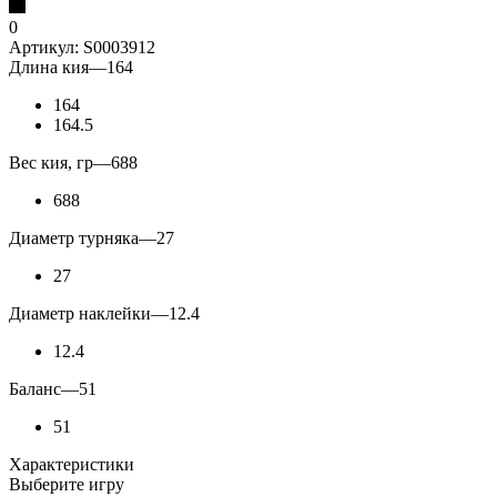
0
Артикул:
S0003912
Длина кия
—
164
164
164.5
Вес кия, гр
—
688
688
Диаметр турняка
—
27
27
Диаметр наклейки
—
12.4
12.4
Баланс
—
51
51
Характеристики
Выберите игру