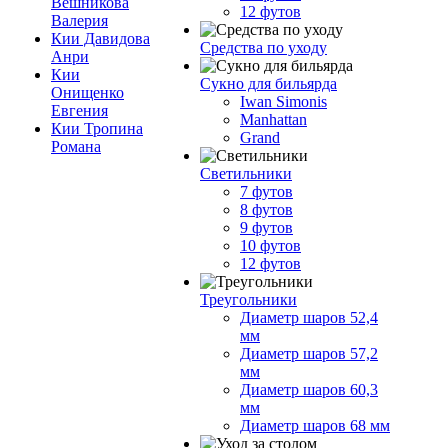
Вешникова
12 футов
Валерия
Кии Давидова
Средства по уходу
Анри
Кии
Сукно для бильярда
Онищенко
Iwan Simonis
Евгения
Manhattan
Кии Тропина
Grand
Романа
Светильники
7 футов
8 футов
9 футов
10 футов
12 футов
Треугольники
Диаметр шаров 52,4
мм
Диаметр шаров 57,2
мм
Диаметр шаров 60,3
мм
Диаметр шаров 68 мм