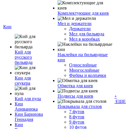
Комплектующие для киев
Мел и держатели
Кии
Держатели
Мел для бильярда
Мел в коробках
Кий для
Наклейки на бильярдные
русского
кии
бильярда
Однослойные
Многослойные
Фибры и колпачки
Кии для
снукера
Обмотка для киев
Подвесы для киев
+
Кий для пула
ЕЩЕ
Кии
Покрывала для столов
Ариванюка
7 футов
Кии Баринова
8 футов
Геннадия
9 футов
Кии
10 футов