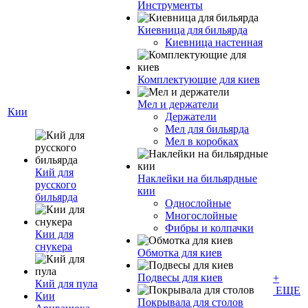
Инструменты
Киевница для бильярда
Киевница настенная
Комплектующие для киев
Мел и держатели
Кии
Держатели
Мел для бильярда
Мел в коробках
Кий для
Наклейки на бильярдные
русского
кии
бильярда
Однослойные
Многослойные
Фибры и колпачки
Кии для
снукера
Обмотка для киев
Подвесы для киев
+
Кий для пула
ЕЩЕ
Кии
Покрывала для столов