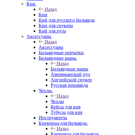
Кии
Назад
Кии
Кий для русского бильярда
Кии для снукера
Кий для пула
Аксессуары
Назад
Аксессуары
Бильярдные перчатки
Бильярдные шары
Назад
Бильярдные шары
Американский пул
Английский снукер
Русская пирамида
Чехлы
Назад
Чехлы
Кейсы для кия
Тубусы для кия
Инструменты
Киевница для бильярда
Назад
Киевница для бильярда