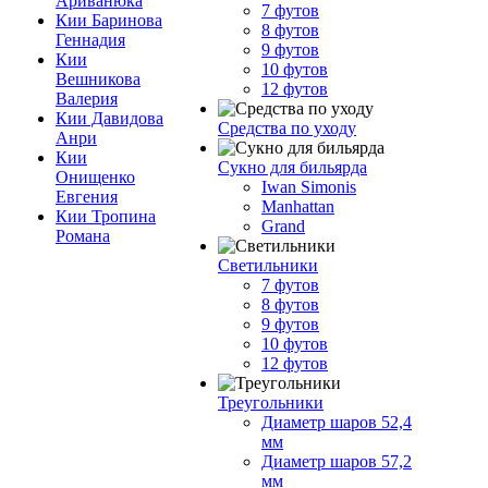
Ариванюка
7 футов
Кии Баринова
8 футов
Геннадия
9 футов
Кии
10 футов
Вешникова
12 футов
Валерия
Кии Давидова
Средства по уходу
Анри
Кии
Сукно для бильярда
Онищенко
Iwan Simonis
Евгения
Manhattan
Кии Тропина
Grand
Романа
Светильники
7 футов
8 футов
9 футов
10 футов
12 футов
Треугольники
Диаметр шаров 52,4
мм
Диаметр шаров 57,2
мм