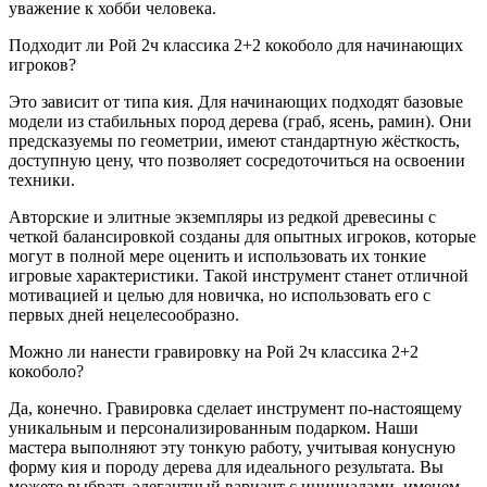
уважение к хобби человека.
Подходит ли Рой 2ч классика 2+2 кокоболо для начинающих
игроков?
Это зависит от типа кия. Для начинающих подходят базовые
модели из стабильных пород дерева (граб, ясень, рамин). Они
предсказуемы по геометрии, имеют стандартную жёсткость,
доступную цену, что позволяет сосредоточиться на освоении
техники.
Авторские и элитные экземпляры из редкой древесины с
четкой балансировкой созданы для опытных игроков, которые
могут в полной мере оценить и использовать их тонкие
игровые характеристики. Такой инструмент станет отличной
мотивацией и целью для новичка, но использовать его с
первых дней нецелесообразно.
Можно ли нанести гравировку на Рой 2ч классика 2+2
кокоболо?
Да, конечно. Гравировка сделает инструмент по-настоящему
уникальным и персонализированным подарком. Наши
мастера выполняют эту тонкую работу, учитывая конусную
форму кия и породу дерева для идеального результата. Вы
можете выбрать элегантный вариант с инициалами, именем,