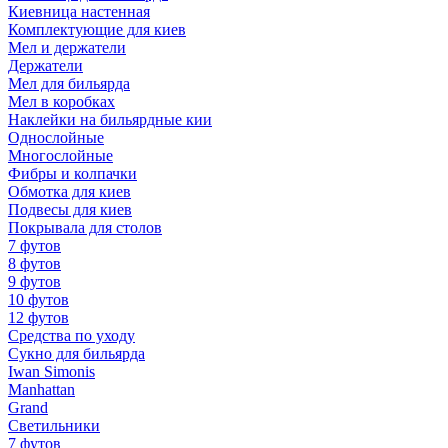
Киевница настенная
Комплектующие для киев
Мел и держатели
Держатели
Мел для бильярда
Мел в коробках
Наклейки на бильярдные кии
Однослойные
Многослойные
Фибры и колпачки
Обмотка для киев
Подвесы для киев
Покрывала для столов
7 футов
8 футов
9 футов
10 футов
12 футов
Средства по уходу
Сукно для бильярда
Iwan Simonis
Manhattan
Grand
Светильники
7 футов