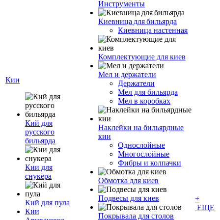
Инструменты
Киевница для бильярда
Киевница настенная
Комплектующие для киев
Мел и держатели
Кии
Держатели
Мел для бильярда
Мел в коробках
Кий для
Наклейки на бильярдные
русского
кии
бильярда
Однослойные
Многослойные
Фибры и колпачки
Кии для
снукера
Обмотка для киев
Подвесы для киев
+
Кий для пула
ЕЩЕ
Кии
Покрывала для столов