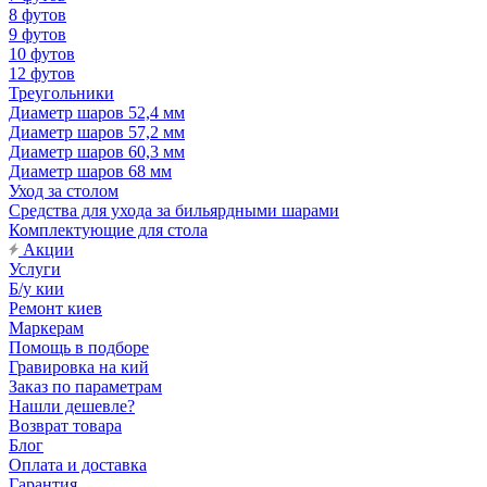
8 футов
9 футов
10 футов
12 футов
Треугольники
Диаметр шаров 52,4 мм
Диаметр шаров 57,2 мм
Диаметр шаров 60,3 мм
Диаметр шаров 68 мм
Уход за столом
Средства для ухода за бильярдными шарами
Комплектующие для стола
Акции
Услуги
Б/у кии
Ремонт киев
Маркерам
Помощь в подборе
Гравировка на кий
Заказ по параметрам
Нашли дешевле?
Возврат товара
Блог
Оплата и доставка
Гарантия