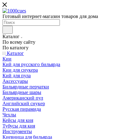
Готовый интернет-магазин товаров для дома
Каталог
По всему сайту
По каталогу
Каталог
Кии
Кий для русского бильярда
Кии для снукера
Кий для пула
Аксессуары
Бильярдные перчатки
Бильярдные шары
Американский пул
Английский снукер
Русская пирамида
Чехлы
Кейсы для кия
Тубусы для кия
Инструменты
Киевница для бильярда