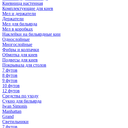
Киевница настенная
Комплектующие для киев
Мел и держатели
Держатели
Мел для бильярда
Мел в коробках
Наклейки на бильярдные кии
Однослойные
Многослойные
Фибры и колпачки
Обмотка для киев
Подвесы для киев
Покрывала для столов
7 футов
8 футов
9 футов
10 футов
12 футов
Средства по уходу
Сукно для бильярда
Iwan Simonis
Manhattan
Grand
Светильники
7 футов