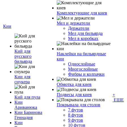
Комплектующие для киев
Мел и держатели
Кии
Держатели
Мел для бильярда
Мел в коробках
Кий для
Наклейки на бильярдные
русского
кии
бильярда
Однослойные
Многослойные
Фибры и колпачки
Кии для
снукера
Обмотка для киев
Подвесы для киев
+
Кий для пула
ЕЩЕ
Кии
Покрывала для столов
Ариванюка
7 футов
Кии Баринова
8 футов
Геннадия
9 футов
Кии
10 футов