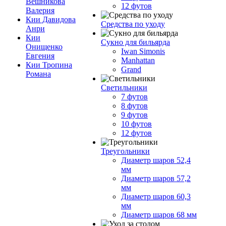
Вешникова
12 футов
Валерия
Кии Давидова
Средства по уходу
Анри
Кии
Сукно для бильярда
Онищенко
Iwan Simonis
Евгения
Manhattan
Кии Тропина
Grand
Романа
Светильники
7 футов
8 футов
9 футов
10 футов
12 футов
Треугольники
Диаметр шаров 52,4
мм
Диаметр шаров 57,2
мм
Диаметр шаров 60,3
мм
Диаметр шаров 68 мм