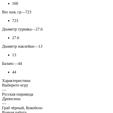
160
Вес кия, гр
—
723
723
Диаметр турняка
—
27.6
27.6
Диаметр наклейки
—
13
13
Баланс
—
44
44
Характеристики
Выберите игру
—
Русская пирамида
Древесина
—
Граб чёрный, Кокоболо
Ручная работа