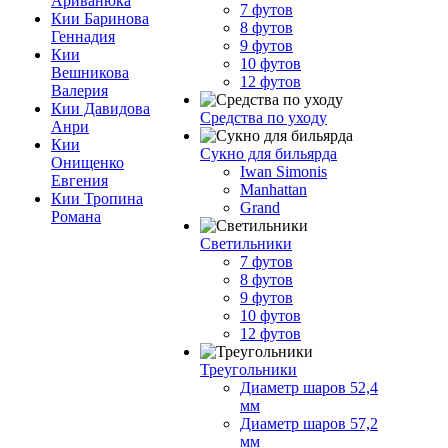
Ариванюка
7 футов
Кии Баринова
8 футов
Геннадия
9 футов
Кии
10 футов
Вешникова
12 футов
Валерия
Кии Давидова
Средства по уходу
Анри
Кии
Сукно для бильярда
Онищенко
Iwan Simonis
Евгения
Manhattan
Кии Тропина
Grand
Романа
Светильники
7 футов
8 футов
9 футов
10 футов
12 футов
Треугольники
Диаметр шаров 52,4
мм
Диаметр шаров 57,2
мм