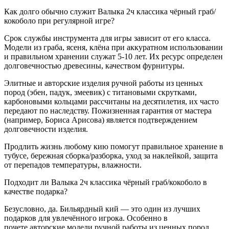
Как долго обычно служит Валыка 2ч классика чёрный граб/
кокоболо при регулярной игре?
Срок службы инструмента для игры зависит от его класса.
Модели из граба, ясеня, клёна при аккуратном использовании
и правильном хранении служат 5-10 лет. Их ресурс определен
долговечностью древесины, качеством фурнитуры.
Элитные и авторские изделия ручной работы из ценных
пород (эбен, падук, змеевик) с титановыми скрутками,
карбоновыми кольцами рассчитаны на десятилетия, их часто
передают по наследству. Пожизненная гарантия от мастера
(например, Бориса Арисова) является подтверждением
долговечности изделия.
Продлить жизнь любому кию помогут правильное хранение в
тубусе, бережная сборка/разборка, уход за наклейкой, защита
от перепадов температуры, влажности.
Подходит ли Валыка 2ч классика чёрный граб/кокоболо в
качестве подарка?
Безусловно, да. Бильярдный кий — это один из лучших
подарков для увлечённого игрока. Особенно в
почете авторские модели ручной работы из ценных пород