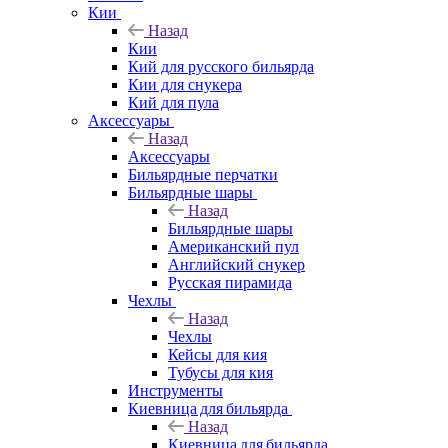
Кии
Назад
Кии
Кий для русского бильярда
Кии для снукера
Кий для пула
Аксессуары
Назад
Аксессуары
Бильярдные перчатки
Бильярдные шары
Назад
Бильярдные шары
Американский пул
Английский снукер
Русская пирамида
Чехлы
Назад
Чехлы
Кейсы для кия
Тубусы для кия
Инструменты
Киевница для бильярда
Назад
Киевница для бильярда