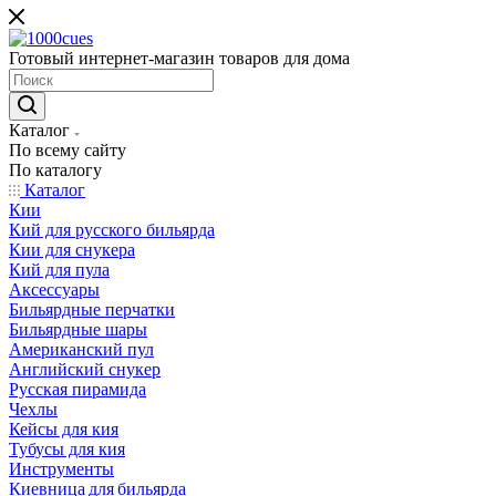
Готовый интернет-магазин товаров для дома
Каталог
По всему сайту
По каталогу
Каталог
Кии
Кий для русского бильярда
Кии для снукера
Кий для пула
Аксессуары
Бильярдные перчатки
Бильярдные шары
Американский пул
Английский снукер
Русская пирамида
Чехлы
Кейсы для кия
Тубусы для кия
Инструменты
Киевница для бильярда