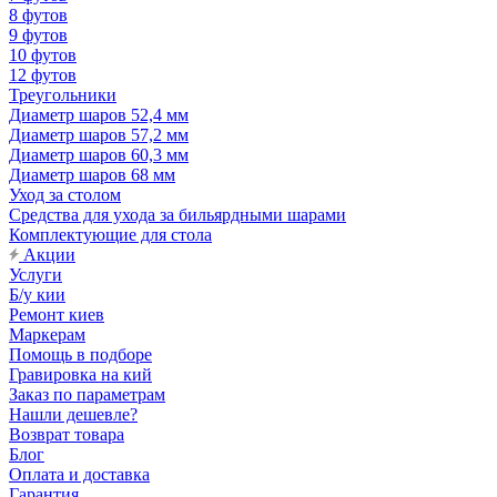
8 футов
9 футов
10 футов
12 футов
Треугольники
Диаметр шаров 52,4 мм
Диаметр шаров 57,2 мм
Диаметр шаров 60,3 мм
Диаметр шаров 68 мм
Уход за столом
Средства для ухода за бильярдными шарами
Комплектующие для стола
Акции
Услуги
Б/у кии
Ремонт киев
Маркерам
Помощь в подборе
Гравировка на кий
Заказ по параметрам
Нашли дешевле?
Возврат товара
Блог
Оплата и доставка
Гарантия