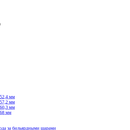
52,4 мм
57,2 мм
60,3 мм
68 мм
хода за бильярдными шарами