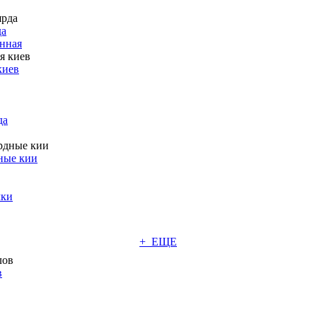
да
нная
киев
да
ные кии
чки
+ ЕЩЕ
в