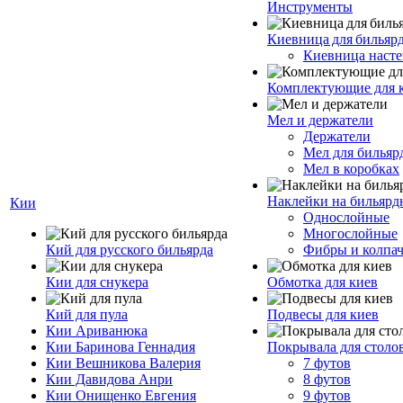
Инструменты
Киевница для бильяр
Киевница насте
Комплектующие для 
Мел и держатели
Держатели
Мел для бильяр
Мел в коробках
Наклейки на бильярд
Кии
Однослойные
Многослойные
Кий для русского бильярда
Фибры и колпа
Кии для снукера
Обмотка для киев
Кий для пула
Подвесы для киев
Кии Ариванюка
Кии Баринова Геннадия
Покрывала для столо
Кии Вешникова Валерия
7 футов
Кии Давидова Анри
8 футов
Кии Онищенко Евгения
9 футов