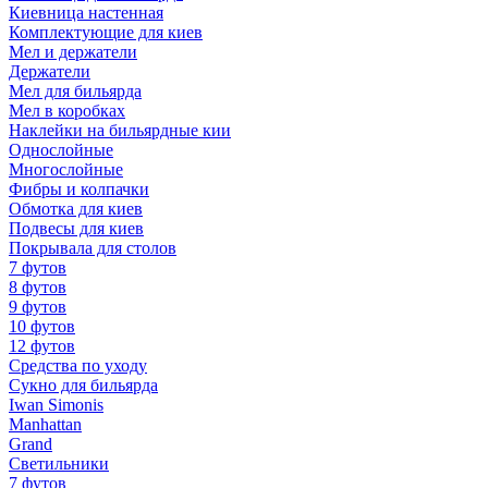
Киевница настенная
Комплектующие для киев
Мел и держатели
Держатели
Мел для бильярда
Мел в коробках
Наклейки на бильярдные кии
Однослойные
Многослойные
Фибры и колпачки
Обмотка для киев
Подвесы для киев
Покрывала для столов
7 футов
8 футов
9 футов
10 футов
12 футов
Средства по уходу
Сукно для бильярда
Iwan Simonis
Manhattan
Grand
Светильники
7 футов