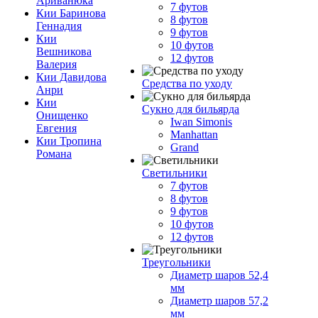
Ариванюка
7 футов
Кии Баринова
8 футов
Геннадия
9 футов
Кии
10 футов
Вешникова
12 футов
Валерия
Кии Давидова
Средства по уходу
Анри
Кии
Сукно для бильярда
Онищенко
Iwan Simonis
Евгения
Manhattan
Кии Тропина
Grand
Романа
Светильники
7 футов
8 футов
9 футов
10 футов
12 футов
Треугольники
Диаметр шаров 52,4
мм
Диаметр шаров 57,2
мм