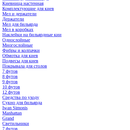
Киевница настенная
Комплектующие для киев
Мел и держатели
Держатели
Мел для бильярда
Мел в коробках
Наклейки на бильярдные кии
Однослойные
Многослойные
Фибры и колпачки
Обмотка для киев
Подвесы для киев
Покрывала для столов
7 футов
8 футов
9 футов
10 футов
12 футов
Средства по уходу
Сукно для бильярда
Iwan Simonis
Manhattan
Grand
Светильники
7 футов