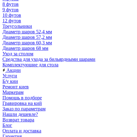
8 футов
9 футов
10 футов
12 футов
Треугольники
Диаметр шаров 52,4 мм
Диаметр шаров 57,2 мм
Диаметр шаров 60,3 мм
Диаметр шаров 68 мм
Уход за столом
Средства для ухода за бильярдными шарами
Комплектующие для стола
Акции
Услуги
Б/у кии
Ремонт киев
Маркерам
Помощь в подборе
Гравировка на кий
Заказ по параметрам
Нашли дешевле?
Возврат товара
Блог
Оплата и доставка
Гарантия