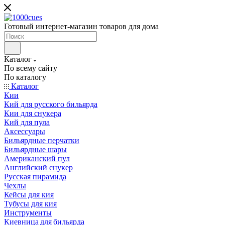
Готовый интернет-магазин товаров для дома
Каталог
По всему сайту
По каталогу
Каталог
Кии
Кий для русского бильярда
Кии для снукера
Кий для пула
Аксессуары
Бильярдные перчатки
Бильярдные шары
Американский пул
Английский снукер
Русская пирамида
Чехлы
Кейсы для кия
Тубусы для кия
Инструменты
Киевница для бильярда