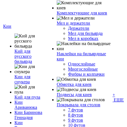
Комплектующие для киев
Мел и держатели
Кии
Держатели
Мел для бильярда
Мел в коробках
Кий для
Наклейки на бильярдные
русского
кии
бильярда
Однослойные
Многослойные
Фибры и колпачки
Кии для
снукера
Обмотка для киев
Подвесы для киев
+
Кий для пула
ЕЩЕ
Кии
Покрывала для столов
Ариванюка
7 футов
Кии Баринова
8 футов
Геннадия
9 футов
Кии
10 футов