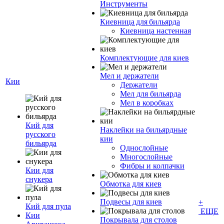
Инструменты
Киевница для бильярда
Киевница настенная
Комплектующие для киев
Мел и держатели
Кии
Держатели
Мел для бильярда
Мел в коробках
Кий для
Наклейки на бильярдные
русского
кии
бильярда
Однослойные
Многослойные
Фибры и колпачки
Кии для
снукера
Обмотка для киев
Подвесы для киев
+
Кий для пула
ЕЩЕ
Кии
Покрывала для столов