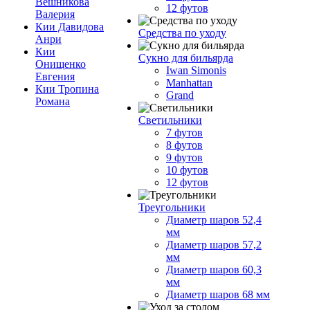
Вешникова
12 футов
Валерия
Кии Давидова
Средства по уходу
Анри
Кии
Сукно для бильярда
Онищенко
Iwan Simonis
Евгения
Manhattan
Кии Тропина
Grand
Романа
Светильники
7 футов
8 футов
9 футов
10 футов
12 футов
Треугольники
Диаметр шаров 52,4
мм
Диаметр шаров 57,2
мм
Диаметр шаров 60,3
мм
Диаметр шаров 68 мм