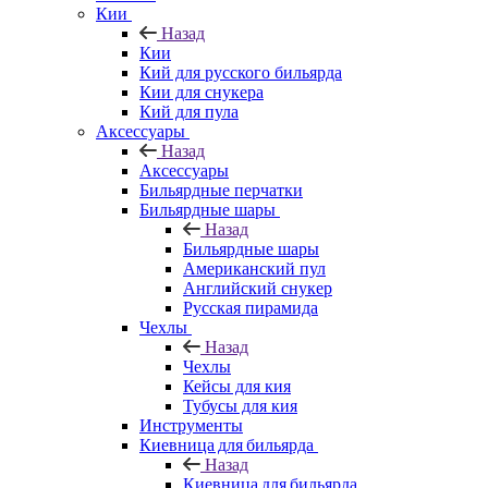
Кии
Назад
Кии
Кий для русского бильярда
Кии для снукера
Кий для пула
Аксессуары
Назад
Аксессуары
Бильярдные перчатки
Бильярдные шары
Назад
Бильярдные шары
Американский пул
Английский снукер
Русская пирамида
Чехлы
Назад
Чехлы
Кейсы для кия
Тубусы для кия
Инструменты
Киевница для бильярда
Назад
Киевница для бильярда