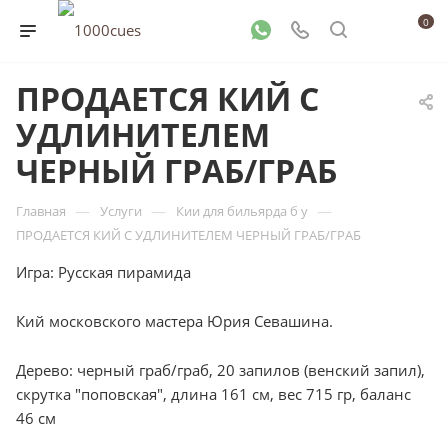
0
ПРОДАЕТСЯ КИЙ С
УДЛИНИТЕЛЕМ
ЧЕРНЫЙ ГРАБ/ГРАБ
—
—
—
Главная
Услуги
Кии для бильярда б у
ПРОДАЕТСЯ КИЙ С УДЛИНИТЕЛЕМ ЧЕРНЫЙ ГРАБ/ГРАБ
Игра: Русская пирамида
Кий московского мастера Юрия Севашина.
Дерево: черный граб/граб, 20 запилов (венский запил),
скрутка "поповская", длина 161 см, вес 715 гр, баланс
46 см