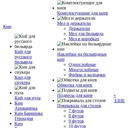
Комплектующие для киев
Мел и держатели
Кии
Держатели
Мел для бильярда
Мел в коробках
Кий для
Наклейки на бильярдные
русского
кии
бильярда
Однослойные
Многослойные
Фибры и колпачки
Кии для
снукера
Обмотка для киев
Подвесы для киев
+
Кий для пула
ЕЩЕ
Кии
Покрывала для столов
Ариванюка
7 футов
Кии Баринова
8 футов
Геннадия
9 футов
Кии
10 футов