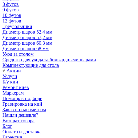
8 футов
9 футов
10 футов
12 футов
Треугольники
Диаметр шаров 52,4 мм
Диаметр шаров 57,2 мм
Диаметр шаров 60,3 мм
Диаметр шаров 68 мм
Уход за столом
Средства для ухода за бильярдными шарами
Комплектующие для стола
Акции
Услуги
Б/у кии
Ремонт киев
Маркерам
Помощь в подборе
Гравировка на кий
Заказ по параметрам
Нашли дешевле?
Возврат товара
Блог
Оплата и доставка
Гарантия