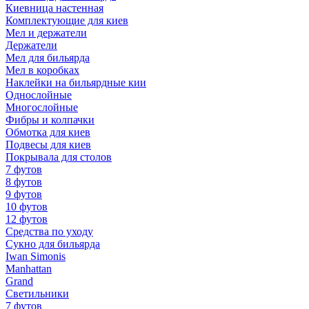
Киевница настенная
Комплектующие для киев
Мел и держатели
Держатели
Мел для бильярда
Мел в коробках
Наклейки на бильярдные кии
Однослойные
Многослойные
Фибры и колпачки
Обмотка для киев
Подвесы для киев
Покрывала для столов
7 футов
8 футов
9 футов
10 футов
12 футов
Средства по уходу
Сукно для бильярда
Iwan Simonis
Manhattan
Grand
Светильники
7 футов