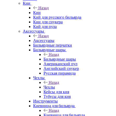
Кии
Назад
Кии
Кий для русского бильярда
Кии для снукера
Кий для пула
Аксессуары
Назад
Аксессуары
Бильярдные перчатки
Бильярдные шары
Назад
Бильярдные шары
Американский пул
Английский снукер
Русская пирамида
Чехлы
Назад
Чехлы
Кейсы для кия
Тубусы для кия
Инструменты
Киевница для бильярда
Назад
Киевница для бильярда