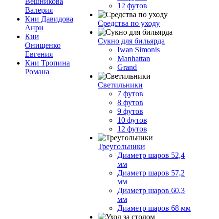
Вешникова
12 футов
Валерия
Кии Давидова
Средства по уходу
Анри
Кии
Сукно для бильярда
Онищенко
Iwan Simonis
Евгения
Manhattan
Кии Тропина
Grand
Романа
Светильники
7 футов
8 футов
9 футов
10 футов
12 футов
Треугольники
Диаметр шаров 52,4
мм
Диаметр шаров 57,2
мм
Диаметр шаров 60,3
мм
Диаметр шаров 68 мм