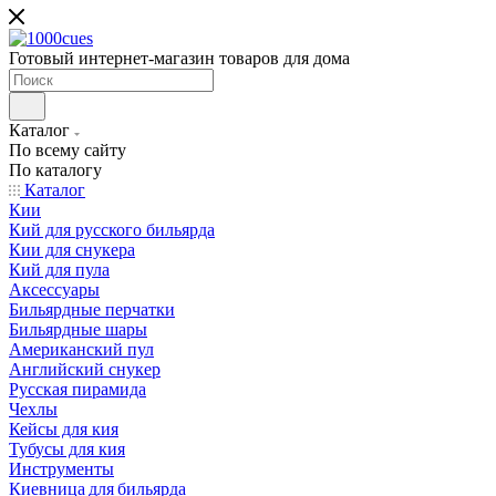
Готовый интернет-магазин товаров для дома
Каталог
По всему сайту
По каталогу
Каталог
Кии
Кий для русского бильярда
Кии для снукера
Кий для пула
Аксессуары
Бильярдные перчатки
Бильярдные шары
Американский пул
Английский снукер
Русская пирамида
Чехлы
Кейсы для кия
Тубусы для кия
Инструменты
Киевница для бильярда