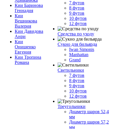
Ариванюка
7 футов
Кии Баринова
8 футов
Геннадия
9 футов
Кии
10 футов
Вешникова
12 футов
Валерия
Кии Давидова
Средства по уходу
Анри
Кии
Сукно для бильярда
Онищенко
Iwan Simonis
Евгения
Manhattan
Кии Тропина
Grand
Романа
Светильники
7 футов
8 футов
9 футов
10 футов
12 футов
Треугольники
Диаметр шаров 52,4
мм
Диаметр шаров 57,2
мм