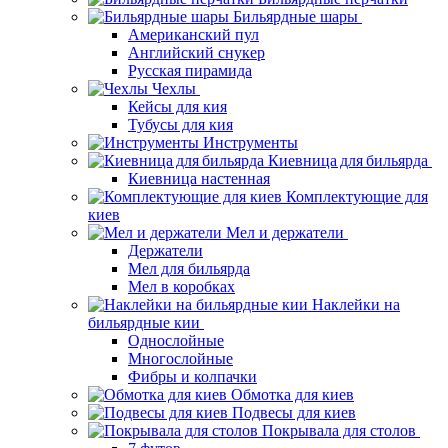
Бильярдные шары
Американский пул
Английский снукер
Русская пирамида
Чехлы
Кейсы для кия
Тубусы для кия
Инструменты
Киевница для бильярда
Киевница настенная
Комплектующие для
киев
Мел и держатели
Держатели
Мел для бильярда
Мел в коробках
Наклейки на
бильярдные кии
Однослойные
Многослойные
Фибры и колпачки
Обмотка для киев
Подвесы для киев
Покрывала для столов