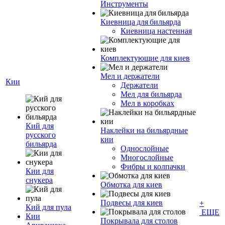
Инструменты
Киевница для бильярда
Киевница настенная
Комплектующие для киев
Мел и держатели
Кии
Держатели
Мел для бильярда
Мел в коробках
Кий для
Наклейки на бильярдные
русского
кии
бильярда
Однослойные
Многослойные
Фибры и колпачки
Кии для
снукера
Обмотка для киев
Подвесы для киев
+
Кий для пула
ЕЩЕ
Кии
Покрывала для столов