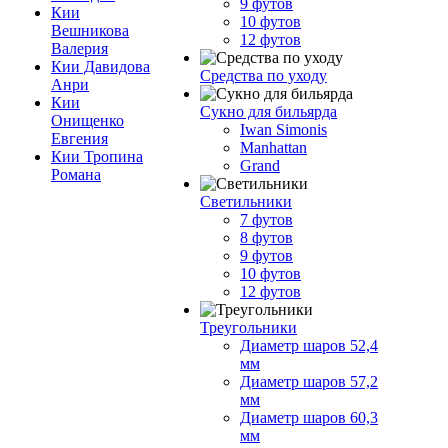
9 футов
Кии
10 футов
Вешникова
12 футов
Валерия
Кии Давидова
Средства по уходу
Анри
Кии
Сукно для бильярда
Онищенко
Iwan Simonis
Евгения
Manhattan
Кии Тропина
Grand
Романа
Светильники
7 футов
8 футов
9 футов
10 футов
12 футов
Треугольники
Диаметр шаров 52,4
мм
Диаметр шаров 57,2
мм
Диаметр шаров 60,3
мм