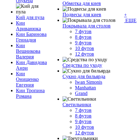
снукера
Обмотка для киев
Подвесы для киев
+
Кий для пула
ЕЩЕ
Кии
Покрывала для столов
Ариванюка
7 футов
Кии Баринова
8 футов
Геннадия
9 футов
Кии
10 футов
Вешникова
12 футов
Валерия
Кии Давидова
Средства по уходу
Анри
Кии
Сукно для бильярда
Онищенко
Iwan Simonis
Евгения
Manhattan
Кии Тропина
Grand
Романа
Светильники
7 футов
8 футов
9 футов
10 футов
12 футов