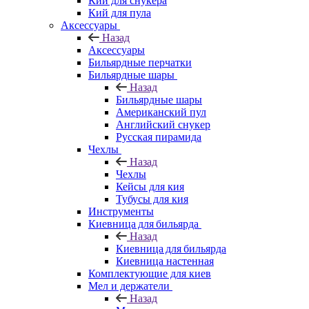
Кии для снукера
Кий для пула
Аксессуары
Назад
Аксессуары
Бильярдные перчатки
Бильярдные шары
Назад
Бильярдные шары
Американский пул
Английский снукер
Русская пирамида
Чехлы
Назад
Чехлы
Кейсы для кия
Тубусы для кия
Инструменты
Киевница для бильярда
Назад
Киевница для бильярда
Киевница настенная
Комплектующие для киев
Мел и держатели
Назад