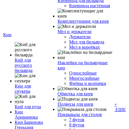
Киевница для бильярда
Киевница настенная
Комплектующие для киев
Мел и держатели
Кии
Держатели
Мел для бильярда
Мел в коробках
Кий для
Наклейки на бильярдные
русского
кии
бильярда
Однослойные
Многослойные
Фибры и колпачки
Кии для
снукера
Обмотка для киев
Подвесы для киев
+
Кий для пула
ЕЩЕ
Кии
Покрывала для столов
Ариванюка
7 футов
Кии Баринова
8 футов
Геннадия