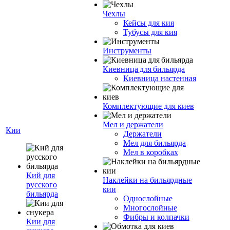
Чехлы
Кейсы для кия
Тубусы для кия
Инструменты
Киевница для бильярда
Киевница настенная
Комплектующие для киев
Мел и держатели
Кии
Держатели
Мел для бильярда
Мел в коробках
Кий для
Наклейки на бильярдные
русского
кии
бильярда
Однослойные
Многослойные
Фибры и колпачки
Кии для