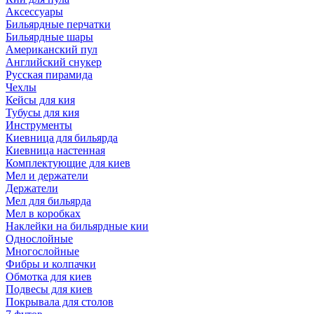
Аксессуары
Бильярдные перчатки
Бильярдные шары
Американский пул
Английский снукер
Русская пирамида
Чехлы
Кейсы для кия
Тубусы для кия
Инструменты
Киевница для бильярда
Киевница настенная
Комплектующие для киев
Мел и держатели
Держатели
Мел для бильярда
Мел в коробках
Наклейки на бильярдные кии
Однослойные
Многослойные
Фибры и колпачки
Обмотка для киев
Подвесы для киев
Покрывала для столов