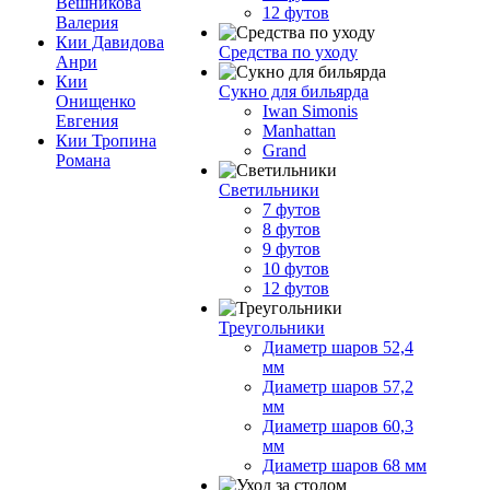
Вешникова
12 футов
Валерия
Кии Давидова
Средства по уходу
Анри
Кии
Сукно для бильярда
Онищенко
Iwan Simonis
Евгения
Manhattan
Кии Тропина
Grand
Романа
Светильники
7 футов
8 футов
9 футов
10 футов
12 футов
Треугольники
Диаметр шаров 52,4
мм
Диаметр шаров 57,2
мм
Диаметр шаров 60,3
мм
Диаметр шаров 68 мм