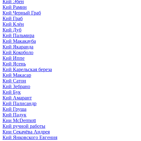
Кий Эбен
Кий Рамин
Кий Черный Граб
Кий Граб
Кий Клён
Кий Дуб
Кий Пальмира
Кий Макакауба
Кий Якаранда
Кий Кокоболо
Кий Иппе
Кий Ясень
Кий Карельская береза
Кий Макасар
Кий Сатон
Кий Зебрано
Кий Бук
Кий Амарант
Кий Палисандр
Кий Груша
Кий Падук
Кии McDermott
Кий ручной работы
Кии Секачёва Андрея
Кий Янковского Евгения