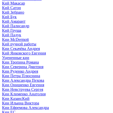
Кий Макасар
Кий Сатон
Кий Зебрано
Кий Бук
Кий Амарант
Кий Палисандр
Кий Груша
Кий Падук
Кии McDermott
Кий ручной работы
Кии Секачёва Андрея
Кий Янковского Евгения
Уцененные кии
Кии Тропина Романа
Кии Северина Дмитрия
Кии Руденко Андрея
Кии Петра Плюснина
Кии Александра Пехова
Кии Онищенко Евгения
Кии Невструева Сергея
Кии Клименко Анатолия
Кии КазансКий
Кии Ильина Виктора
Кии Ефремова Александра
Кии ЕС