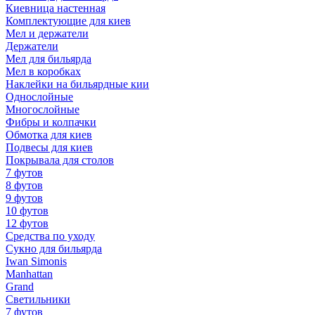
Киевница настенная
Комплектующие для киев
Мел и держатели
Держатели
Мел для бильярда
Мел в коробках
Наклейки на бильярдные кии
Однослойные
Многослойные
Фибры и колпачки
Обмотка для киев
Подвесы для киев
Покрывала для столов
7 футов
8 футов
9 футов
10 футов
12 футов
Средства по уходу
Сукно для бильярда
Iwan Simonis
Manhattan
Grand
Светильники
7 футов