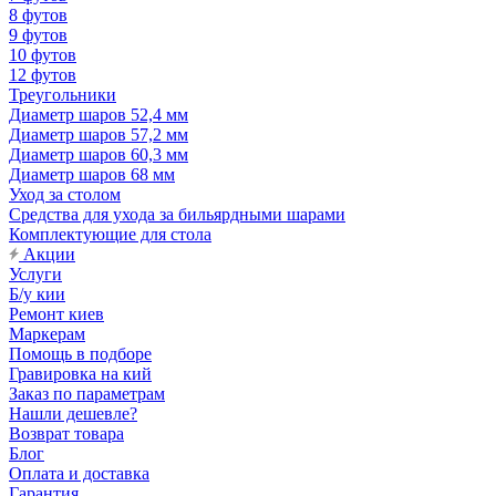
8 футов
9 футов
10 футов
12 футов
Треугольники
Диаметр шаров 52,4 мм
Диаметр шаров 57,2 мм
Диаметр шаров 60,3 мм
Диаметр шаров 68 мм
Уход за столом
Средства для ухода за бильярдными шарами
Комплектующие для стола
Акции
Услуги
Б/у кии
Ремонт киев
Маркерам
Помощь в подборе
Гравировка на кий
Заказ по параметрам
Нашли дешевле?
Возврат товара
Блог
Оплата и доставка
Гарантия