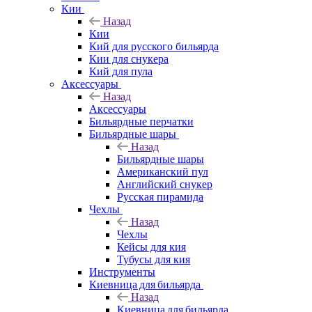
Кии
Назад
Кии
Кий для русского бильярда
Кии для снукера
Кий для пула
Аксессуары
Назад
Аксессуары
Бильярдные перчатки
Бильярдные шары
Назад
Бильярдные шары
Американский пул
Английский снукер
Русская пирамида
Чехлы
Назад
Чехлы
Кейсы для кия
Тубусы для кия
Инструменты
Киевница для бильярда
Назад
Киевница для бильярда