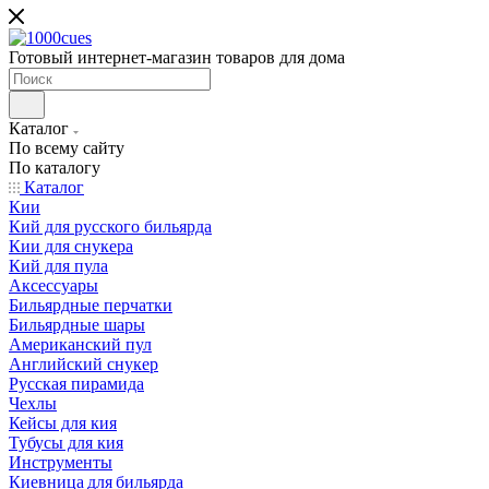
Готовый интернет-магазин товаров для дома
Каталог
По всему сайту
По каталогу
Каталог
Кии
Кий для русского бильярда
Кии для снукера
Кий для пула
Аксессуары
Бильярдные перчатки
Бильярдные шары
Американский пул
Английский снукер
Русская пирамида
Чехлы
Кейсы для кия
Тубусы для кия
Инструменты
Киевница для бильярда