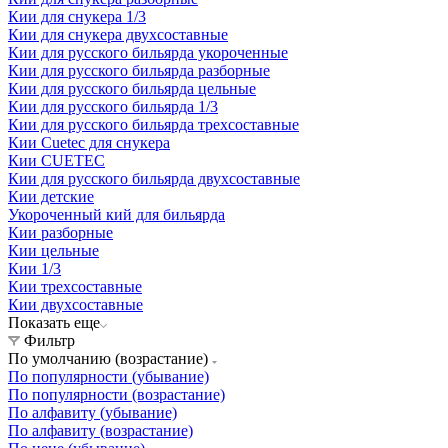
Кии для снукера 1/3
Кии для снукера двухсоставные
Кии для русского бильярда укороченные
Кии для русского бильярда разборные
Кии для русского бильярда цельные
Кии для русского бильярда 1/3
Кии для русского бильярда трехсоставные
Кии Сuetec для снукера
Кии CUETEC
Кии для русского бильярда двухсоставные
Кии детские
Укороченный кий для бильярда
Кии разборные
Кии цельные
Кии 1/3
Кии трехсоставные
Кии двухсоставные
Показать еще
Фильтр
По умолчанию (возрастание)
По популярности (убывание)
По популярности (возрастание)
По алфавиту (убывание)
По алфавиту (возрастание)