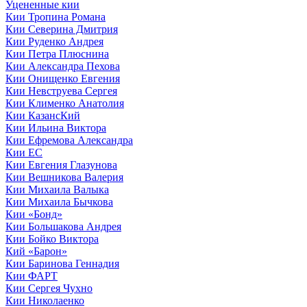
Уцененные кии
Кии Тропина Романа
Кии Северина Дмитрия
Кии Руденко Андрея
Кии Петра Плюснина
Кии Александра Пехова
Кии Онищенко Евгения
Кии Невструева Сергея
Кии Клименко Анатолия
Кии КазансКий
Кии Ильина Виктора
Кии Ефремова Александра
Кии ЕС
Кии Евгения Глазунова
Кии Вешникова Валерия
Кии Михаила Валыка
Кии Михаила Бычкова
Кии «Бонд»
Кии Большакова Андрея
Кии Бойко Виктора
Кий «Барон»
Кии Баринова Геннадия
Кии ФАРТ
Кии Сергея Чухно
Кии Николаенко