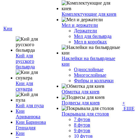
Комплектующие для киев
Мел и держатели
Кии
Держатели
Мел для бильярда
Мел в коробках
Кий для
Наклейки на бильярдные
русского
кии
бильярда
Однослойные
Многослойные
Фибры и колпачки
Кии для
снукера
Обмотка для киев
Подвесы для киев
+
Кий для пула
ЕЩЕ
Кии
Покрывала для столов
Ариванюка
7 футов
Кии Баринова
8 футов
Геннадия
9 футов
Кии
10 футов