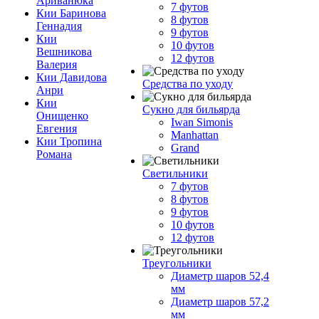
Ариванюка
7 футов
Кии Баринова
8 футов
Геннадия
9 футов
Кии
10 футов
Вешникова
12 футов
Валерия
Кии Давидова
Средства по уходу
Анри
Кии
Сукно для бильярда
Онищенко
Iwan Simonis
Евгения
Manhattan
Кии Тропина
Grand
Романа
Светильники
7 футов
8 футов
9 футов
10 футов
12 футов
Треугольники
Диаметр шаров 52,4
мм
Диаметр шаров 57,2
мм