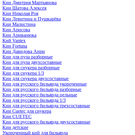
Кии Дмитрия Мартьянова
Кии Шатова Алексея
Кии Николая Роя
Кии Левитина и Пушкарёва
Кии Малистина
Кии Арисова
Кии Ариванюка
Кий Vantex
Кии Fortuna
Кии Давидова Анри
Кии для пула разборные
Кии для пула двухсоставные
Кии для снукера разборные
Кии для снукера 1/3
Кии для снукера двухсоставные
Кии для русского бильярда укороченные
Кии для русского бильярда разборные
Кии для русского бильярда цельные
Кии для русского бильярда 1/3
Кии для русского бильярда трехсоставные
Кии Сuetec для снукера
Кии CUETEC
Кии для русского бильярда двухсоставные
Кии детские
Укороченный кий для бильярда