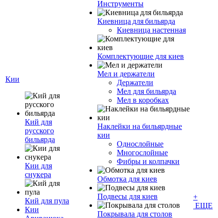
Инструменты
Киевница для бильярда
Киевница настенная
Комплектующие для киев
Мел и держатели
Кии
Держатели
Мел для бильярда
Мел в коробках
Кий для
Наклейки на бильярдные
русского
кии
бильярда
Однослойные
Многослойные
Фибры и колпачки
Кии для
снукера
Обмотка для киев
Подвесы для киев
+
Кий для пула
ЕЩЕ
Кии
Покрывала для столов