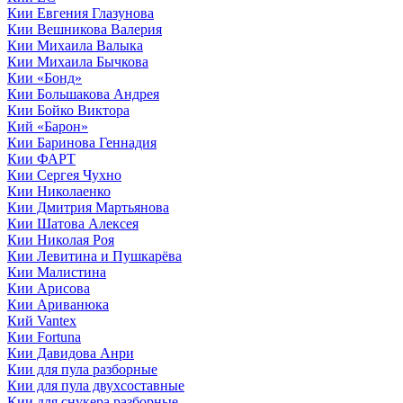
Кии Евгения Глазунова
Кии Вешникова Валерия
Кии Михаила Валыка
Кии Михаила Бычкова
Кии «Бонд»
Кии Большакова Андрея
Кии Бойко Виктора
Кий «Барон»
Кии Баринова Геннадия
Кии ФАРТ
Кии Сергея Чухно
Кии Николаенко
Кии Дмитрия Мартьянова
Кии Шатова Алексея
Кии Николая Роя
Кии Левитина и Пушкарёва
Кии Малистина
Кии Арисова
Кии Ариванюка
Кий Vantex
Кии Fortuna
Кии Давидова Анри
Кии для пула разборные
Кии для пула двухсоставные
Кии для снукера разборные