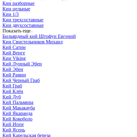
Кии разборные
Кии цельные
Кии 1/3
Кии трехсоставные
Кии двухсоставные
Показать еще
Бильярдный кий Штофун Евгений
Кии Свистельников Михаил
Кий Сатин
Кий Венге
Кии Viking
Кий Лунный Эбен
Кий Эбен
Кий Рамин
Кий Черный Граб
Кий Граб
Кий Клён
Кий Дуб
Кий Пальмира
Кий Макакауба
Кий Якаранда
Кий Кокоболо
Кий Иппе
Кий Ясень
Кий Карельская береза