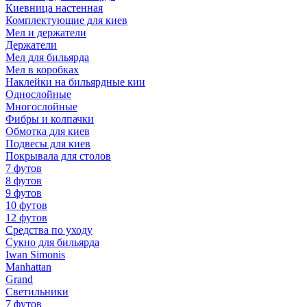
Киевница настенная
Комплектующие для киев
Мел и держатели
Держатели
Мел для бильярда
Мел в коробках
Наклейки на бильярдные кии
Однослойные
Многослойные
Фибры и колпачки
Обмотка для киев
Подвесы для киев
Покрывала для столов
7 футов
8 футов
9 футов
10 футов
12 футов
Средства по уходу
Сукно для бильярда
Iwan Simonis
Manhattan
Grand
Светильники
7 футов