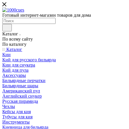
Готовый интернет-магазин товаров для дома
Каталог
По всему сайту
По каталогу
Каталог
Кии
Кий для русского бильярда
Кии для снукера
Кий для пула
Аксессуары
Бильярдные перчатки
Бильярдные шары
Американский пул
Английский снукер
Русская пирамида
Чехлы
Кейсы для кия
Тубусы для кия
Инструменты
Киевница для бильярда