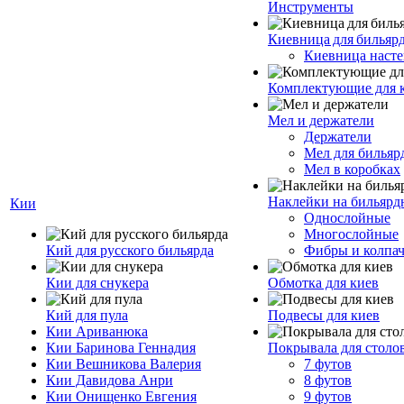
Инструменты
Киевница для бильяр
Киевница насте
Комплектующие для 
Мел и держатели
Держатели
Мел для бильяр
Мел в коробках
Наклейки на бильярд
Кии
Однослойные
Многослойные
Кий для русского бильярда
Фибры и колпа
Кии для снукера
Обмотка для киев
Кий для пула
Подвесы для киев
Кии Ариванюка
Кии Баринова Геннадия
Покрывала для столо
Кии Вешникова Валерия
7 футов
Кии Давидова Анри
8 футов
Кии Онищенко Евгения
9 футов