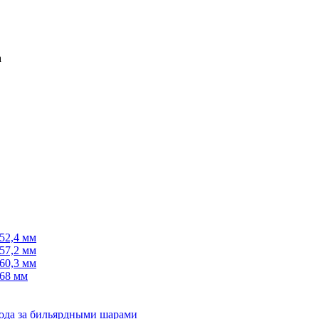
52,4 мм
57,2 мм
60,3 мм
68 мм
хода за бильярдными шарами