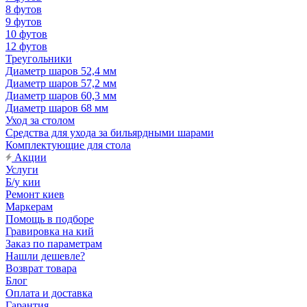
8 футов
9 футов
10 футов
12 футов
Треугольники
Диаметр шаров 52,4 мм
Диаметр шаров 57,2 мм
Диаметр шаров 60,3 мм
Диаметр шаров 68 мм
Уход за столом
Средства для ухода за бильярдными шарами
Комплектующие для стола
Акции
Услуги
Б/у кии
Ремонт киев
Маркерам
Помощь в подборе
Гравировка на кий
Заказ по параметрам
Нашли дешевле?
Возврат товара
Блог
Оплата и доставка
Гарантия