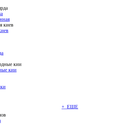
да
нная
киев
да
ные кии
чки
+ ЕЩЕ
в