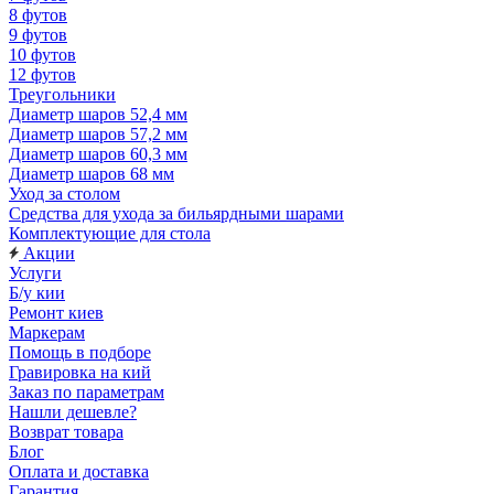
8 футов
9 футов
10 футов
12 футов
Треугольники
Диаметр шаров 52,4 мм
Диаметр шаров 57,2 мм
Диаметр шаров 60,3 мм
Диаметр шаров 68 мм
Уход за столом
Средства для ухода за бильярдными шарами
Комплектующие для стола
Акции
Услуги
Б/у кии
Ремонт киев
Маркерам
Помощь в подборе
Гравировка на кий
Заказ по параметрам
Нашли дешевле?
Возврат товара
Блог
Оплата и доставка
Гарантия