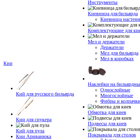
Инструменты
Киевница для бильярда
Киевница настенн
Комплектующие для ки
Мел и держатели
Держатели
Мел для бильярда
Мел в коробках
Кии
Наклейки на бильярдны
Однослойные
Кий для русского бильярда
Многослойные
Фибры и колпачк
Обмотка для киев
Кии для снукера
Подвесы для киев
Кий для пула
Покрывала для столов
Кии Ариванюка