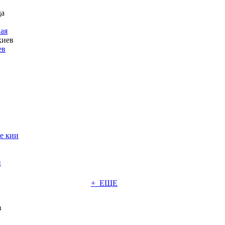
ая
ев
е кии
и
+ ЕЩЕ