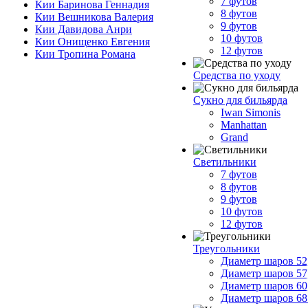
7 футов
Кии Баринова Геннадия
8 футов
Кии Вешникова Валерия
9 футов
Кии Давидова Анри
10 футов
Кии Онищенко Евгения
12 футов
Кии Тропина Романа
Средства по уходу
Сукно для бильярда
Iwan Simonis
Manhattan
Grand
Светильники
7 футов
8 футов
9 футов
10 футов
12 футов
Треугольники
Диаметр шаров 52
Диаметр шаров 57
Диаметр шаров 60
Диаметр шаров 68