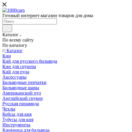
Готовый интернет-магазин товаров для дома
Каталог
По всему сайту
По каталогу
Каталог
Кии
Кий для русского бильярда
Кии для снукера
Кий для пула
Аксессуары
Бильярдные перчатки
Бильярдные шары
Американский пул
Английский снукер
Русская пирамида
Чехлы
Кейсы для кия
Тубусы для кия
Инструменты
Киевница для бильярда