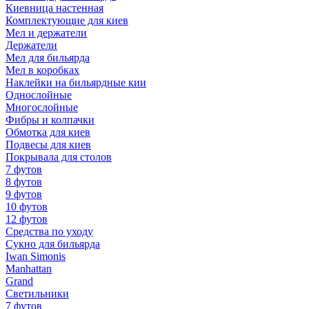
Киевница настенная
Комплектующие для киев
Мел и держатели
Держатели
Мел для бильярда
Мел в коробках
Наклейки на бильярдные кии
Однослойные
Многослойные
Фибры и колпачки
Обмотка для киев
Подвесы для киев
Покрывала для столов
7 футов
8 футов
9 футов
10 футов
12 футов
Средства по уходу
Сукно для бильярда
Iwan Simonis
Manhattan
Grand
Светильники
7 футов