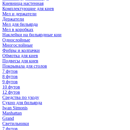
Киевница настенная
Комплектующие для киев
Мел и держатели
Держатели
Мел для бильярда
Мел в коробках
Наклейки на бильярдные кии
Однослойные
Многослойные
Фибры и колпачки
Обмотка для киев
Подвесы для киев
Покрывала для столов
7 футов
8 футов
9 футов
10 футов
12 футов
Средства по уходу
Сукно для бильярда
Iwan Simonis
Manhattan
Grand
Светильники
7 футов