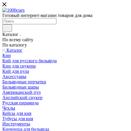
Готовый интернет-магазин товаров для дома
Каталог
По всему сайту
По каталогу
Каталог
Кии
Кий для русского бильярда
Кии для снукера
Кий для пула
Аксессуары
Бильярдные перчатки
Бильярдные шары
Американский пул
Английский снукер
Русская пирамида
Чехлы
Кейсы для кия
Тубусы для кия
Инструменты
Киевница для бильярда