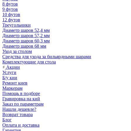
8 футов
9 футов
10 футов
12 футов
Треугольники
Диаметр шаров 52,4 мм
Диаметр шаров 57,2 мм
Диаметр шаров 60,3 мм
Диаметр шаров 68 мм
Уход за столом
Средства для ухода за бильярдными шарами
Комплектующие для стола
Акции
Услуги
Б/у кии
Ремонт киев
Маркерам
Помощь в подборе
Гравировка на кий
Заказ по параметрам
Нашли дешевле?
Возврат товара
Блог
Оплата и доставка
Гарантия