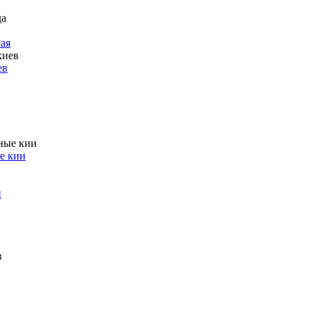
ая
ев
е кии
и