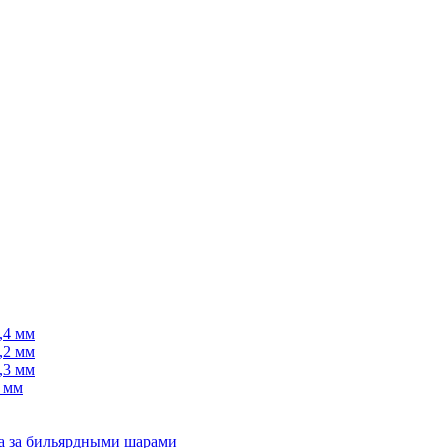
,4 мм
,2 мм
,3 мм
 мм
да за бильярдными шарами