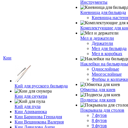
Инструменты
Киевница для бильярда
Киевница настенн
Комплектующие для ки
Мел и держатели
Держатели
Мел для бильярда
Мел в коробках
Кии
Наклейки на бильярдны
Однослойные
Многослойные
Фибры и колпачк
Кий для русского бильярда
Обмотка для киев
Кии для снукера
Подвесы для киев
Кий для пула
Покрывала для столов
Кии Ариванюка
7 футов
Кии Баринова Геннадия
8 футов
Кии Вешникова Валерия
9 футов
Кии Давидова Анри